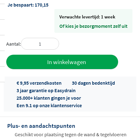
Je bespaart:
170,15
Verwachte levertijd: 1 week
Of kies je bezorgmoment zelf uit
Aantal:
Toevoegen
In winkelwagen
aan offerte
€ 9,95 verzendkosten
30 dagen bedenktijd
3 jaar garantie op Easydrain
25.000+ klanten gingen je voor
Een 9.1 op onze klantenservice
Plus- en aandachtspunten
Offertes
ophalen...
Geschikt voor plaatsing tegen de wand & tegelvloeren