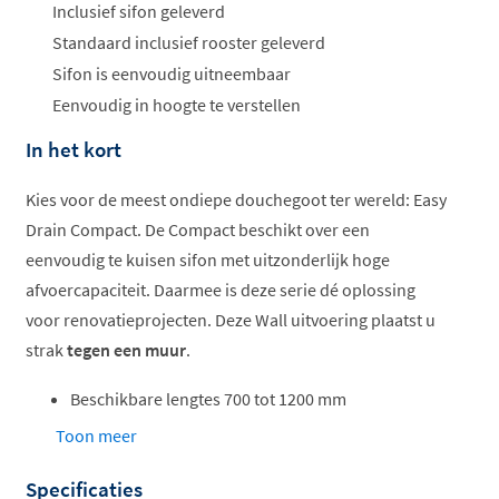
Inclusief sifon geleverd
Standaard inclusief rooster geleverd
Sifon is eenvoudig uitneembaar
Eenvoudig in hoogte te verstellen
In het kort
Kies voor de meest ondiepe douchegoot ter wereld: Easy
Drain Compact. De Compact beschikt over een
eenvoudig te kuisen sifon met uitzonderlijk hoge
afvoercapaciteit. Daarmee is deze serie dé oplossing
voor renovatieprojecten. Deze Wall uitvoering plaatst u
strak
tegen een muur
.
Beschikbare lengtes 700 tot 1200 mm
Leverbaar met waterslothoogte 30 en 50 mm
Toon meer
Geschikt voor nieuwbouw- en renovatieprojecten
Specificaties
Sifon verwijderbaar en eenvoudig te kuisen