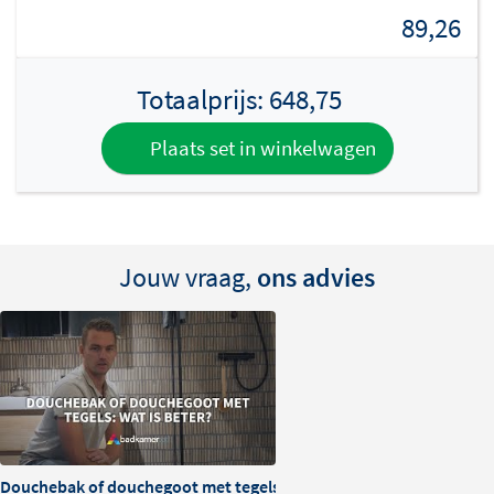
89,26
Totaalprijs:
648,75
Plaats set in winkelwagen
Jouw vraag,
ons advies
Douchebak of douchegoot met tegels: wat is beter?