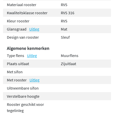
Materiaal rooster
RVS
Kwaliteitsklasse rooster
RVS 316
Kleur rooster
RVS
Glansgraad
Uitleg
Mat
Design van rooster
Sleuf
Algemene kenmerken
Type flens
Uitleg
Muurflens
Plaats uitlaat
Zijuitlaat
Met sifon
Met rooster
Uitleg
Uitneembare sifon
Verstelbare hoogte
Rooster geschikt voor
tegelinleg