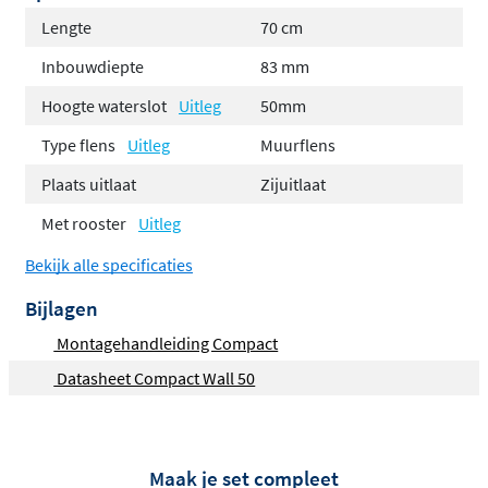
Afvoercapaciteit volgens EN 1253: maximaal 32
Lengte
70 cm
liter/minuut bij een waterslot van 30 mm en
Inbouwdiepte
83 mm
maximaal 42 liter/minuut bij een waterslot van 50
Hoogte waterslot
Uitleg
50mm
mm
Type flens
Uitleg
Muurflens
Geleverd als complete set, inclusief
sleufrooster
Vloertype: Beton / Cement
Plaats uitlaat
Zijuitlaat
Vloerafwerking: Tegel / Keramisch / Mozaïek
Met rooster
Uitleg
Bekijk alle specificaties
Bijlagen
Montagehandleiding Compact
Datasheet Compact Wall 50
Maak je set compleet