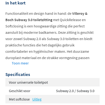
In het kort
Functionaliteit en design hand in hand: de
Villeroy &
Boch Subway 3.0 toiletzitting
met QuickRelease en
Softclosing is een hoogwaardige zitting die perfect
aansluit bij moderne badkamers. Deze zitting is geschikt
voor zowel Subway 2.0 als Subway 3.0 toiletten en biedt
praktische functies die het dagelijks gebruik
comfortabeler en hygiënischer maken. Het duurzame
duroplast materiaal en de strakke vormgeving passen
Toon meer
uitstekend bij hedendaagse badkamerconcepten.
Specificaties
Gedempt en stil sluiten
Eenvoudig afneembaar voor grondige reiniging
Voor universele toiletpot
Leverbaar in meerdere kleuren
Geschikt voor
Subway 2.0 / Subway 3.0
Vervaardigd uit hoogwaardig duroplast
Met softclose
Uitleg
RVS scharnieren voor stevigheid