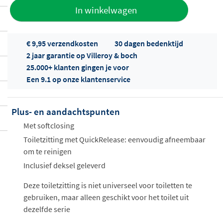
Toevoegen
In winkelwagen
aan offerte
€ 9,95 verzendkosten
30 dagen bedenktijd
2 jaar garantie op Villeroy & boch
25.000+ klanten gingen je voor
Een 9.1 op onze klantenservice
Plus- en aandachtspunten
Offertes
ophalen...
Met softclosing
Toiletzitting met QuickRelease: eenvoudig afneembaar
om te reinigen
Inclusief deksel geleverd
Deze toiletzitting is niet universeel voor toiletten te
gebruiken, maar alleen geschikt voor het toilet uit
dezelfde serie