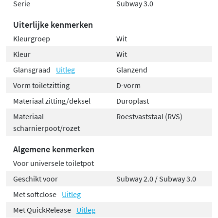
Serie
Subway 3.0
moeiteloos terug. Deze functie draagt bij aan een
hygiënische badkamer die u met minimale inspanning
Uiterlijke kenmerken
proper en fris houdt.
Kleurgroep
Wit
Kleur
Wit
Kleurkeuze voor elke badkamerstijl
Glansgraad
Uitleg
Glanzend
De Subway 3.0 toiletzitting is leverbaar in verschillende
Vorm toiletzitting
D-vorm
kleuren, waaronder klassiek wit, stijlvol Stone White,
Materiaal zitting/deksel
Duroplast
modern Graphite, luxueus Ebony en warm Almond. Zo
Materiaal
Roestvaststaal (RVS)
vindt u altijd een variant die perfect aansluit bij uw
scharnierpoot/rozet
badkamerinrichting. Het
duroplast materiaal
is niet
alleen duurzaam en slijtvast, maar ook kleurbestendig
Algemene kenmerken
en eenvoudig te kuisen. De roestvaststalen scharnieren
Voor universele toiletpot
zorgen voor een stabiele bevestiging en een lange
Geschikt voor
Subway 2.0 / Subway 3.0
levensduur.
Met softclose
Uitleg
Met QuickRelease
Uitleg