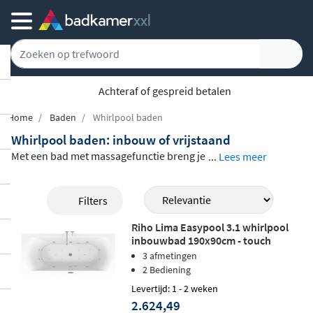
Achteraf of gespreid betalen
Home
Baden
Whirlpool baden
Whirlpool baden: inbouw of vrijstaand
Met een bad met massagefunctie breng je
...
Lees meer
de wellness van een spa naar je eigen bad
kamer. De waterstralen masseren je spier
Filters
en en zorgen voor diepe ontspanning na e
Riho Lima Easypool 3.1 whirlpool
en drukke dag. Bij Badkamerxxl.nl vind je
inbouwbad 190x90cm - touch
een
ruim aanbod aan whirlpool baden
va
3 afmetingen
n merken als Riho, Blinq en Wiesbaden, in
2 Bediening
verschillende vormen en maten. Of je nu k
Levertijd: 1 - 2 weken
2.624,49
iest voor een inbouwmodel, een hoekbad