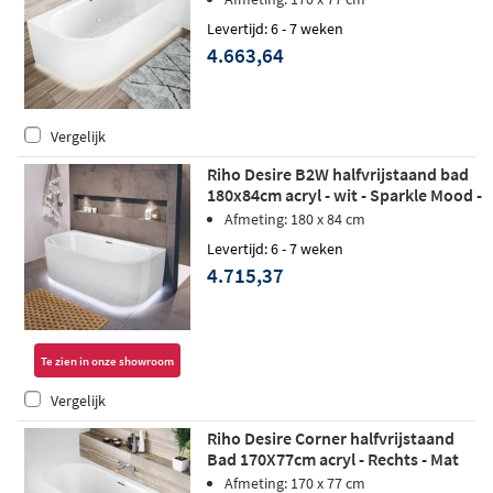
Levertijd: 6 - 7 weken
4.663,64
Vergelijk
Riho Desire B2W halfvrijstaand bad
180x84cm acryl - wit - Sparkle Mood -
Fall - LED verlichting
Afmeting: 180 x 84 cm
Levertijd: 6 - 7 weken
4.715,37
Te zien in onze showroom
Vergelijk
Riho Desire Corner halfvrijstaand
Bad 170X77cm acryl - Rechts - Mat
Wit - Sparkle Mood
Afmeting: 170 x 77 cm