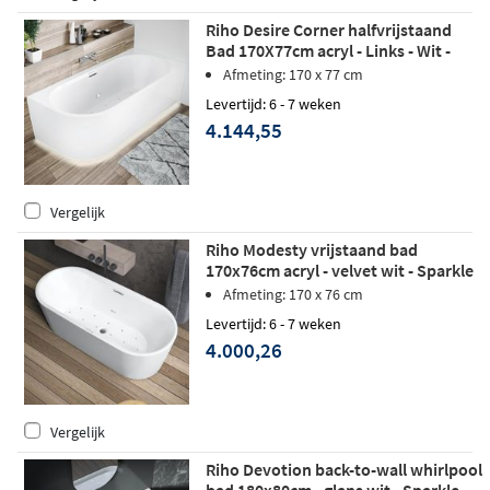
Riho Desire Corner halfvrijstaand
Bad 170X77cm acryl - Links - Wit -
Sparkle Mood - LED verlichting
Afmeting: 170 x 77 cm
Levertijd: 6 - 7 weken
4.144,55
Vergelijk
Riho Modesty vrijstaand bad
170x76cm acryl - velvet wit - Sparkle
Mood
Afmeting: 170 x 76 cm
Levertijd: 6 - 7 weken
4.000,26
Vergelijk
Riho Devotion back-to-wall whirlpool
bad 180x80cm - glans wit - Sparkle