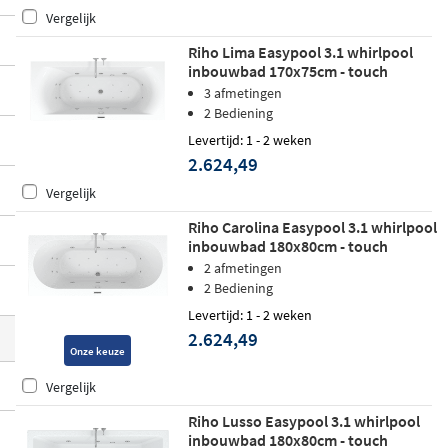
of een vrijstaand bad met massagefuncti
Vergelijk
e, elk bad is voorzien van
krachtige jets en
Riho Lima Easypool 3.1 whirlpool
inbouwbad 170x75cm - touch
betrouwbare pompen
voor een optimale
3 afmetingen
massageervaring.
2 Bediening
Levertijd: 1 - 2 weken
2.624,49
Vergelijk
Riho Carolina Easypool 3.1 whirlpool
inbouwbad 180x80cm - touch
2 afmetingen
2 Bediening
Levertijd: 1 - 2 weken
2.624,49
Onze keuze
Vergelijk
Riho Lusso Easypool 3.1 whirlpool
inbouwbad 180x80cm - touch