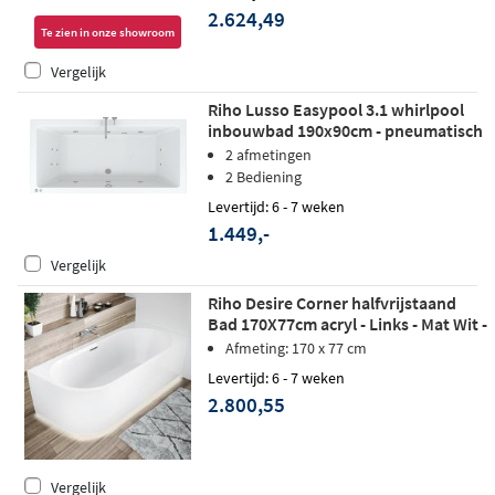
2.624,49
Te zien in onze showroom
Vergelijk
Riho Lusso Easypool 3.1 whirlpool
inbouwbad 190x90cm - pneumatisch
2 afmetingen
2 Bediening
Levertijd: 6 - 7 weken
1.449,-
Vergelijk
Riho Desire Corner halfvrijstaand
Bad 170X77cm acryl - Links - Mat Wit -
LED verlichting
Afmeting: 170 x 77 cm
Levertijd: 6 - 7 weken
2.800,55
Vergelijk