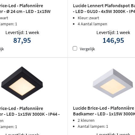
rice-Led - Plafonnière
Lucide Lennert Plafondspot 
 - Ø 24 cm - LED - 1x15W
- LED - GU10 - 4x5W 3000K - IP4
IP44 - Zwart
Zwart
zwart
Kleur: zwart
 lampen: 1
4 Aantal lampen
Levertijd: 1 week
Levertijd: 1 week
87,95
146,95
ijk
Vergelijk
Lucide Brice-Led - Plafonnière
rice-Led - Plafonnière
Badkamer - LED - 1x15W 3000K 
 - LED - 1x15W 3000K - IP44 -
Wit
2 kleuren
en
Aantal lampen: 1
 lampen: 1
Levertijd: 1 week
Levertijd: 1 week