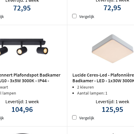
72,95
72,95
ijk
Vergelijk
ennert Plafondspot Badkamer
Lucide Ceres-Led - Plafonnièr
U10 - 3x5W 3000K - IP44 -
Badkamer - LED - 1x30W 3000K 
Wit
zwart
2 kleuren
al lampen
Aantal lampen: 1
Levertijd: 1 week
Levertijd: 1 week
104,96
125,95
ijk
Vergelijk