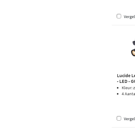
Vergel
Lucide L
- LED - G
Zwart
Kleur: 
4 Aant
Vergel