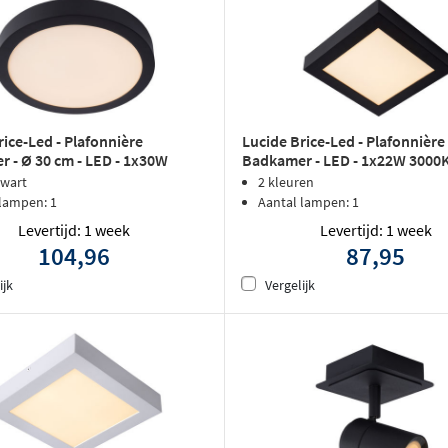
rice-Led - Plafonnière
Lucide Brice-Led - Plafonnière
 - Ø 30 cm - LED - 1x30W
Badkamer - LED - 1x22W 3000K 
IP44 - Zwart
Zwart
zwart
2 kleuren
 lampen: 1
Aantal lampen: 1
Levertijd: 1 week
Levertijd: 1 week
104,96
87,95
ijk
Vergelijk