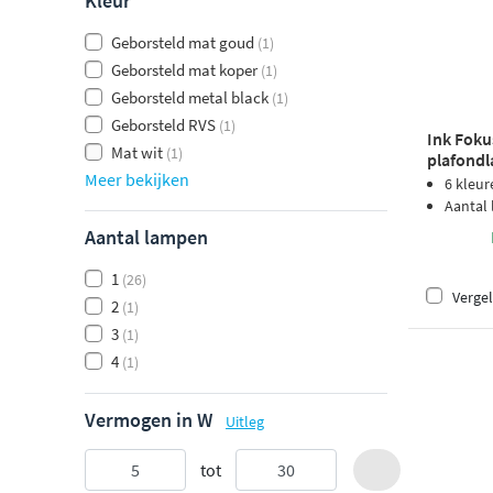
Kleur
Geborsteld mat goud
(1)
Geborsteld mat koper
(1)
Geborsteld metal black
(1)
Geborsteld RVS
(1)
Ink Fok
Mat wit
(1)
plafondl
Meer bekijken
mat gou
6 kleur
Aantal
Aantal lampen
1
(26)
Vergel
2
(1)
3
(1)
4
(1)
Vermogen in W
Uitleg
tot