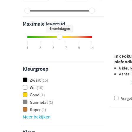
Maximale levertijd
6 werkdagen
1
3
5
7
9
14
Ink Fok
plafondl
metal bl
Kleurgroep
6 kleur
Aantal
Zwart
(15)
Wit
(10)
Goud
(1)
Vergel
Gunmetal
(1)
Koper
(1)
Meer bekijken