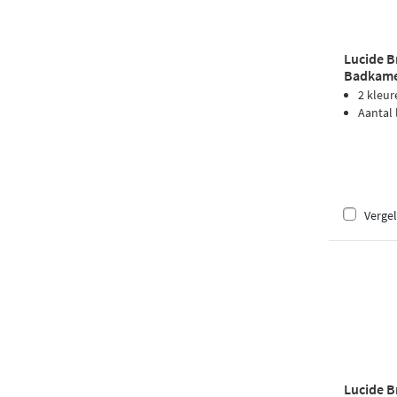
Lucide B
Badkamer
Wit
2 kleur
Aantal
Vergel
Lucide B