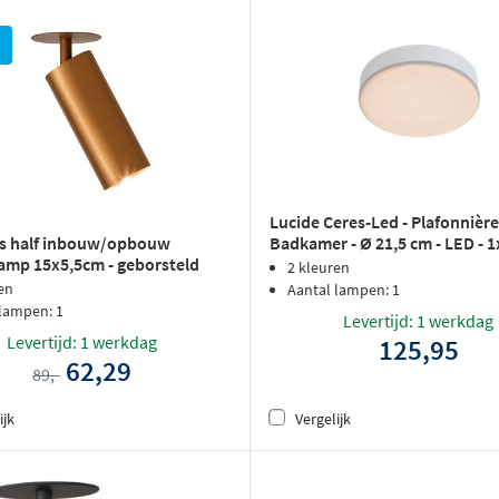
Lucide Ceres-Led - Plafonnièr
Badkamer - Ø 21,5 cm - LED - 
us half inbouw/opbouw
3000K - IP44 - Wit
amp 15x5,5cm - geborsteld
2 kleuren
er
en
Aantal lampen: 1
 lampen: 1
Levertijd: 1 werkdag
Levertijd: 1 werkdag
125,95
62,29
89,-
ijk
Vergelijk