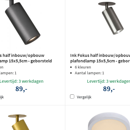
us half inbouw/opbouw
Ink Fokus half inbouw/opbou
amp 15x5,5cm - geborsteld
plafondlamp 15x5,5cm - gebor
ack
RVS
en
6 kleuren
 lampen: 1
Aantal lampen: 1
Levertijd: 3 werkdagen
Levertijd: 3 werkdage
89,-
89,-
ijk
Vergelijk