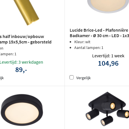
Lucide Brice-Led - Plafonnière
Badkamer - Ø 30 cm - LED - 1
us half inbouw/opbouw
3000K - IP44 - Wit
amp 15x5,5cm - geborsteld
Kleur: wit
d
Aantal lampen: 1
en
 lampen: 1
Levertijd: 1 week
104,96
Levertijd: 3 werkdagen
89,-
ijk
Vergelijk