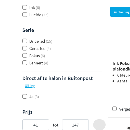
Ink
(6)
Aanbieding
Lucide
(23)
Serie
Brice led
(15)
Ceres led
(4)
Fokus
(6)
Lennert
Ink Fok
(4)
plafondl
mat kop
6 kleur
Direct af te halen in Buitenpost
Aantal
Uitleg
Ja
(3)
Vergel
Prijs
tot