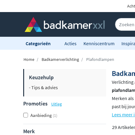
Acht
Categorieën
Acties
Kenniscentrum
Inspira
Home
Badkamerverlichting
Plafondlampen
Badkam
Keuzehulp
Verlichting
- Tips & advies
plafondla
Merken als 
Promoties
Uitleg
past bij jo
Lees meer 
Aanbieding
(1)
29 Artikele
Merk