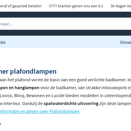
eraf of gespreid betalen
5777 klanten geven ons een 9.1
30 dagen be
tie
Show
er plafondlampen
 aan het plafond vormt de basis van een goed verlichte badkamer. In
mpen en hanglampen
voor de badkamer, van strakke inbouwspots e
Looox, Blinq, Bewonen en Lucide bieden modellen in uiteenlopende s
uw interieur. Dankzij de
spatwaterdichte uitvoering
zijn deze lampen
informatie en advies over Plafondlampen
n