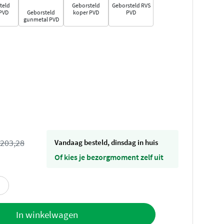
teld
Geborsteld
Geborsteld RVS
PVD
Geborsteld
koper PVD
PVD
gunmetal PVD
203,28
vandaag besteld, dinsdag in huis
Of kies je bezorgmoment zelf uit
offerte
In winkelwagen