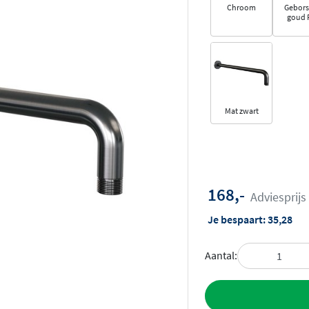
Chroom
Gebors
goud 
Mat zwart
168,-
Adviesprijs
Je bespaart:
35,28
Aantal:
Toevoegen aan 