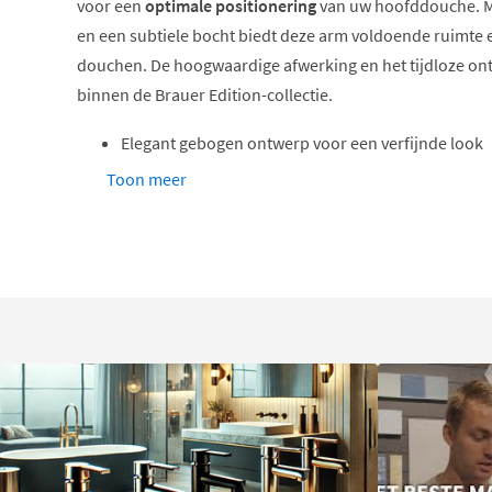
voor een
optimale positionering
van uw hoofddouche. M
en een subtiele bocht biedt deze arm voldoende ruimte e
douchen. De hoogwaardige afwerking en het tijdloze o
binnen de Brauer Edition-collectie.
Elegant gebogen ontwerp voor een verfijnde look
Lengte van 400 mm biedt optimaal douchecomfort
Toon meer
Robuust messing materiaal garandeert duurzaam
½ inch draadaansluiting voor universele compatibil
Verkrijgbaar in meerdere stijlvolle kleuropties
Eenvoudig te installeren, ook voor doe-het-zelvers
Verfijnd gebogen design
Het
gebogen ontwerp
van deze muurarm zorgt niet alleen
uitstraling, maar ook voor een praktische plaatsing va
bocht brengt de douchekop iets naar voren en naar bene
natuurlijkere en meer comfortabele waterstraal. Dit is bi