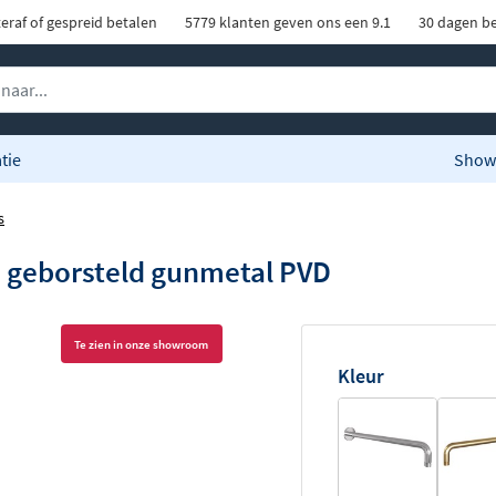
eraf of gespreid betalen
5779 klanten geven ons een 9.1
30 dagen be
tie
Show
s
 geborsteld gunmetal PVD
Te zien in onze showroom
Kleur