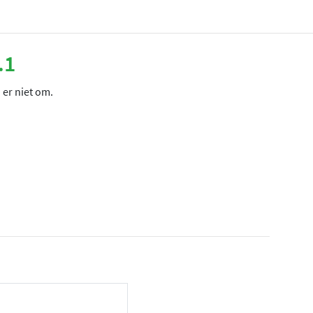
.1
 er niet om.