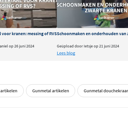
uw lichaam stroomt zonder
is een douchehoek die zowel
l voor kranen: messing of RVS
Schoonmaken en onderhouden van 
niel op 26 juni 2024
Geüpload door Ietsje op 21 juni 2024
muurarm vervaardigd uit
Lees blog
werking. De geborstelde
svriendelijke
oppervlakte
speciale coating die
ering zorgt voor een
uurzaamheid staan voorop in
artikelen
Gunmetal artikelen
Gunmetal douchekraa
lvolle kleuren, zodat u de