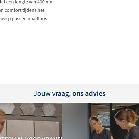
et een lengte van 400 mm
n comfort tijdens het
ntwerp passen naadloos
heid
iteit
Jouw vraag,
ons advies
 voor een stijlvolle
n uw hoofddouche. De zachte
den, wat resulteert in een
jzonder prettig bij grotere