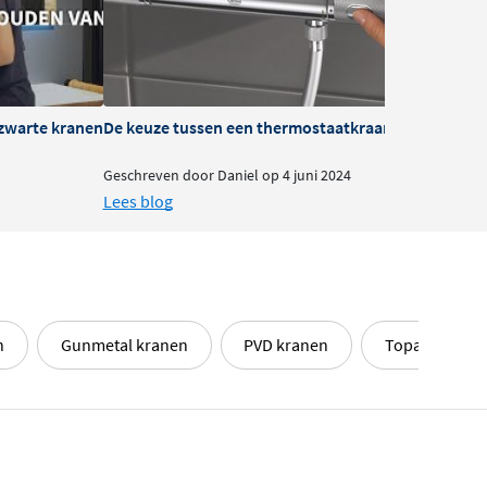
zwarte kranen
De keuze tussen een thermostaatkraan of mengkra
B
Geschreven door Daniel op 4 juni 2024
G
Lees blog
L
n
Gunmetal kranen
PVD kranen
Topa Bathroo