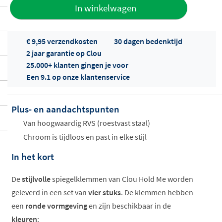
Toevoegen
In winkelwagen
aan offerte
€ 9,95 verzendkosten
30 dagen bedenktijd
2 jaar garantie op Clou
25.000+ klanten gingen je voor
Een 9.1 op onze klantenservice
Plus- en aandachtspunten
Offertes
ophalen...
Van hoogwaardig RVS (roestvast staal)
Chroom is tijdloos en past in elke stijl
In het kort
De
stijlvolle
spiegelklemmen van Clou Hold Me worden
geleverd in een set van
vier stuks
. De klemmen hebben
een
ronde vormgeving
en zijn beschikbaar in de
kleuren
: