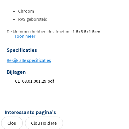
Chroom
RVS geborsteld
De klemmen hebben de afmeting:
1,5x3,5x1,5cm
Toon meer
(bxdxh)
. De afstand tussen de muur en de spiegel
bedraagt
2cm
en na het monteren is elke klem nog
ca.
Specificaties
2mm verstelbaar
.
Bekijk alle specificaties
Bijlagen
CL_08.01.001.29.pdf
Interessante pagina's
Clou
Clou Hold Me