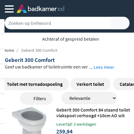
Achteraf of gespreid betalen
Home
Geberit 300 Comfort
Geberit 300 Comfort
Geef uw badkamer of toiletruimte een ver
...
Lees meer
fijnde afwerking met de collectie Geberit 3
00 Comfort. Het assortiment omvat toilett
Toilet met tornadospoeling
Verkort toilet
Catala
en en lavabo's die naadloos op elkaar aan
Filters
sluiten en een luxueuze uitstraling bieden
die past bij elk interieur. Met prijzen van
Geberit 300 Comfort 84 staand toilet
€52,- tot €379,- is er voor elk budget een p
vlakspoel verhoogd +10cm AO wit
assende keuze.
Levertijd: 3 werkdagen
259,94