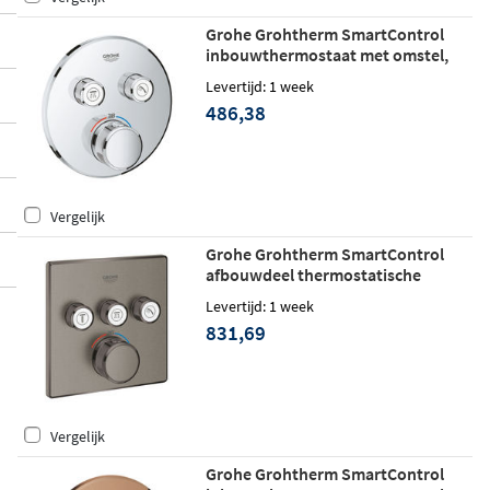
Grohe Grohtherm SmartControl
inbouwthermostaat met omstel,
twee knoppen - chroom
Levertijd: 1 week
486,38
Vergelijk
Grohe Grohtherm SmartControl
afbouwdeel thermostatische
Inbouwmengkraan bad/douche met
Levertijd: 1 week
3-weg omstelling vierkant - Hard
831,69
graphite geborsteld
Vergelijk
Grohe Grohtherm SmartControl