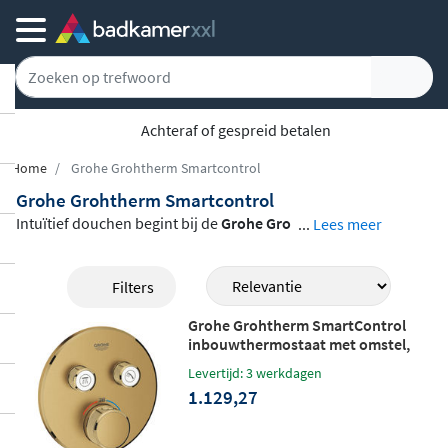
Achteraf of gespreid betalen
Home
Grohe Grohtherm Smartcontrol
Grohe Grohtherm Smartcontrol
Intuïtief douchen begint bij de
Grohe Gro
...
Lees meer
htherm SmartControl
: druk om het water
te starten of te stoppen, draai om het debi
Filters
et in te stellen. Zo eenvoudig is het. Verkrij
Grohe Grohtherm SmartControl
gbaar als inbouwthermostaat met twee st
inbouwthermostaat met omstel,
opfuncties of als afbouwdeel met drie-we
twee knoppen - Cool sunrise
Levertijd: 3 werkdagen
geborsteld
g omstelling, en in afwerkingen zoals chro
1.129,27
om, mat zwart en geborsteld hard graphit
e.
De TurboStat-technologie garandeert e