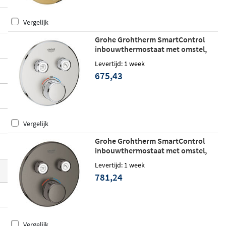
en constante watertemperatuur, terwijl d
Vergelijk
e SafeStop-beveiliging de temperatuur b
egrenst op 38 graden Celsius
voor extra v
Grohe Grohtherm SmartControl
inbouwthermostaat met omstel,
eiligheid, ook voor de jongste gezinslede
twee knoppen - Supersteel
n.
Levertijd: 1 week
675,43
Vergelijk
Grohe Grohtherm SmartControl
inbouwthermostaat met omstel,
twee knoppen - Hard graphite
Levertijd: 1 week
geborsteld
781,24
Vergelijk