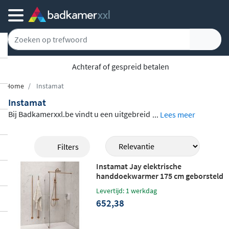
Achteraf of gespreid betalen
Home
Instamat
Instamat
Bij Badkamerxxl.be vindt u een uitgebreid
...
Lees meer
assortiment
Instamat radiatoren en acces
soires
voor elke badkamer. Van strakke de
Filters
signradiatoren in wit, antraciet of geborst
Instamat Jay elektrische
eld roestvrij staal tot praktische aansluits
handdoekwarmer 175 cm geborsteld
ets en handdoekhouders: het merk biedt
koper
Levertijd: 1 werkdag
een complete oplossing voor warmte en s
652,38
tijl in één. Of u nu kiest voor een
elektrisc
he uitvoering
, een op de cv-installatie aan