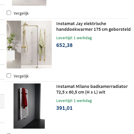
gesloten model of een combinatie van bei
Vergelijk
de, Instamat heeft voor elke situatie het ju
iste product in huis.
Instamat Jay elektrische
handdoekwarmer 175 cm geborsteld
messing
Levertijd: 1 werkdag
652,38
Vergelijk
Instamat Milano badkamerradiator
72,5 x 60,5 cm (H x L) wit
Levertijd: 1 werkdag
391,01