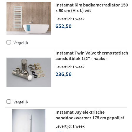
Instamat Rim badkamerradiator 150
x 50 cm (H x L) wit
Levertijd: 1 week
652,50
Vergelijk
Instamat Twin Valve thermostatisch
aansluitblok 1/2" - haaks -
geborsteld RVS
Levertijd: 1 week
236,56
Vergelijk
Instamat Jay elektrische
handdoekwarmer 175 cm gepolijst
rvs
Levertijd: 1 week