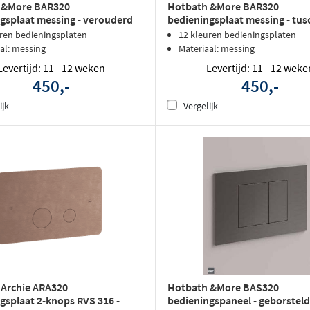
 &More BAR320
Hotbath &More BAR320
gsplaat messing - verouderd
bedieningsplaat messing - tus
bronze
uren bedieningsplaten
12 kleuren bedieningsplaten
al: messing
Materiaal: messing
Levertijd: 11 - 12 weken
Levertijd: 11 - 12 weke
450,-
450,-
ijk
Vergelijk
 Archie ARA320
Hotbath &More BAS320
gsplaat 2-knops RVS 316 -
bedieningspaneel - geborstel