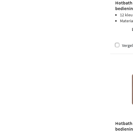
Hotbath
bedienin
ijzer
12 kle
Materia
Vergel
Hotbath
bedienin