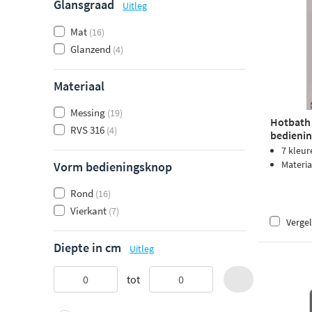
Glansgraad
Uitleg
Mat
(16)
Glanzend
(4)
Materiaal
Messing
(19)
Hotbath
RVS 316
(4)
bedienin
PVD
7 kleur
Materia
Vorm bedieningsknop
Rond
(16)
Vierkant
(7)
Vergel
Diepte in cm
Uitleg
tot