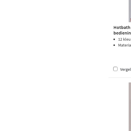
Hotbath
bedienin
gunmeta
12 kle
Materia
Vergel