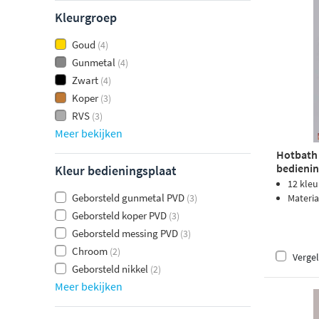
Kleurgroep
Goud
(4)
Gunmetal
(4)
Zwart
(4)
Koper
(3)
RVS
(3)
Meer bekijken
Hotbath
bedienin
Kleur bedieningsplaat
zwart P
12 kle
Geborsteld gunmetal PVD
(3)
Materia
Geborsteld koper PVD
(3)
Geborsteld messing PVD
(3)
Chroom
(2)
Vergel
Geborsteld nikkel
(2)
Meer bekijken