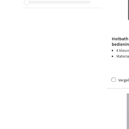
Hotbath
bedienin
Geborst
4 kleur
Materia
Vergel