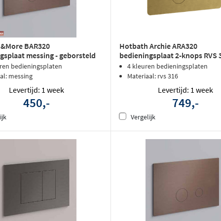
 &More BAR320
Hotbath Archie ARA320
gsplaat messing - geborsteld
bedieningsplaat 2-knops RVS 3
l PVD
Geborsteld Messing PVD
uren bedieningsplaten
4 kleuren bedieningsplaten
al: messing
Materiaal: rvs 316
Levertijd: 1 week
Levertijd: 1 week
450,-
749,-
ijk
Vergelijk