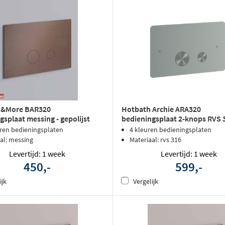
 &More BAR320
Hotbath Archie ARA320
gsplaat messing - gepolijst
bedieningsplaat 2-knops RVS 
VD
uren bedieningsplaten
4 kleuren bedieningsplaten
al: messing
Materiaal: rvs 316
Levertijd: 1 week
Levertijd: 1 week
450,-
599,-
ijk
Vergelijk