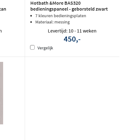
Hotbath &More BAS320
can
bedieningspaneel - geborsteld zwart
PVD
7 kleuren bedieningsplaten
Materiaal: messing
n
Levertijd: 10 - 11 weken
450,-
Vergelijk
d