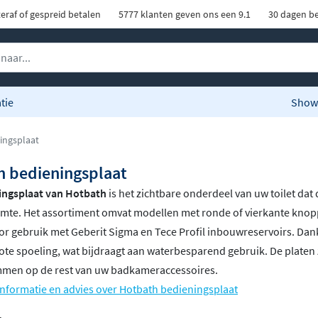
eraf of gespreid betalen
5777 klanten geven ons een 9.1
30 dagen be
tie
Show
ingsplaat
h bedieningsplaat
ingsplaat van Hotbath
is het zichtbare onderdeel van uw toilet dat d
imte. Het assortiment omvat modellen met ronde of vierkante knop
or gebruik met Geberit Sigma en Tece Profil inbouwreservoirs. Dan
rote spoeling, wat bijdraagt aan waterbesparend gebruik. De platen z
mmen op de rest van uw badkameraccessoires.
nformatie en advies over Hotbath bedieningsplaat