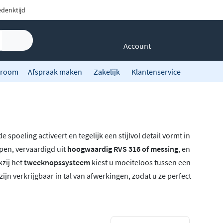
denktijd
Account
room
Afspraak maken
Zakelijk
Klantenservice
e spoeling activeert en tegelijk een stijlvol detail vormt in
pen, vervaardigd uit
hoogwaardig RVS 316 of messing
, en
kzij het
tweeknopssysteem
kiest u moeiteloos tussen een
ijn verkrijgbaar in tal van afwerkingen, zodat u ze perfect