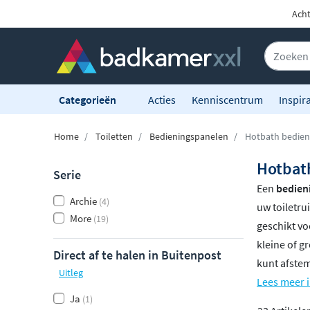
Acht
Categorieën
Acties
Kenniscentrum
Inspira
Home
Toiletten
Bedieningspanelen
Hotbath bedien
Hotbat
Serie
Een
bedien
Archie
(4)
uw toiletru
More
(19)
geschikt vo
kleine of g
Direct af te halen in Buitenpost
kunt afste
Uitleg
Lees meer i
Ja
(1)