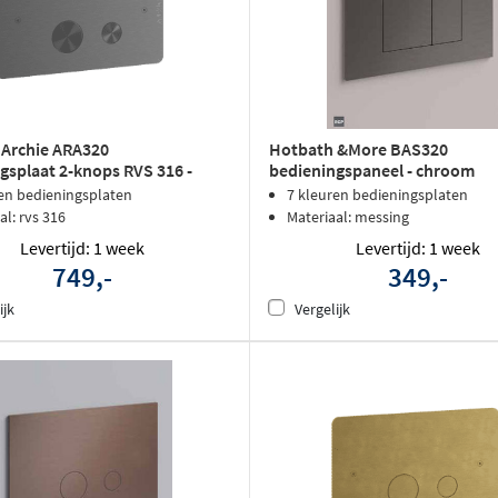
 Archie ARA320
Hotbath &More BAS320
gsplaat 2-knops RVS 316 -
bedieningspaneel - chroom
eld Gunmetal PVD
en bedieningsplaten
7 kleuren bedieningsplaten
al: rvs 316
Materiaal: messing
Levertijd: 1 week
Levertijd: 1 week
749,-
349,-
ijk
Vergelijk