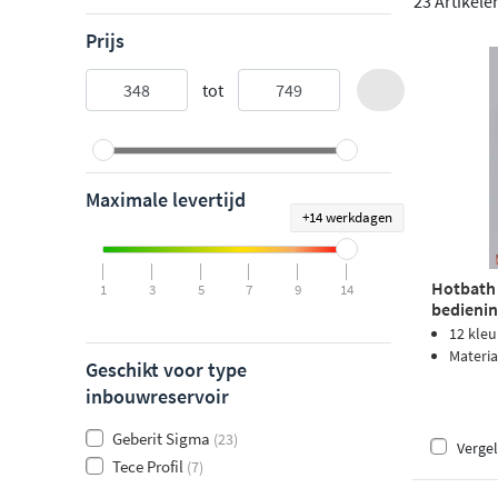
23 Artikele
Prijs
tot
Maximale levertijd
+14 werkdagen
Hotbath
1
3
5
7
9
14
bedienin
12 kle
Materia
Geschikt voor type
inbouwreservoir
Geberit Sigma
(23)
Vergel
Tece Profil
(7)