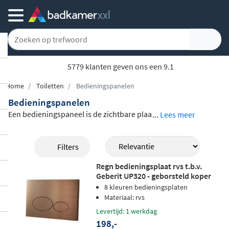
5779 klanten geven ons een 9.1
Home
Toiletten
Bedieningspanelen
Bedieningspanelen
Een bedieningspaneel is de zichtbare plaa
...
Lees meer
t op je toilet waarmee je de spoeling active
ert. In ons assortiment vind je
bedienings
Filters
panelen van topmerken zoals Geberit, Gr
Regn bedieningsplaat rvs t.b.v.
ohe, Hotbath, Wisa, Wiesbaden en Tece
, i
Geberit UP320 - geborsteld koper
n uiteenlopende stijlen, kleuren en afwer
8 kleuren bedieningsplaten
kingen. Of je nu kiest voor een strakke wit
Materiaal: rvs
te uitvoering, een luxe chromen look of ee
Levertijd: 1 werkdag
198,-
n opvallend koperkleurig accent, er is altij