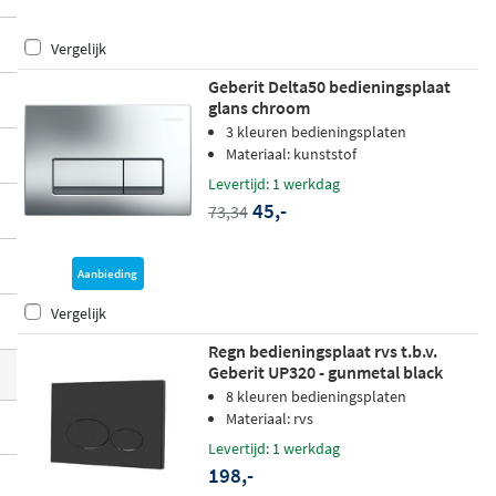
d een paneel dat past bij jouw toilet en ba
Vergelijk
dkamerstijl. Zowel voor toiletten als urino
irs vind je hier de juiste keuze.
Geberit Delta50 bedieningsplaat
glans chroom
3 kleuren bedieningsplaten
Materiaal: kunststof
Levertijd: 1 werkdag
45,-
73,34
Aanbieding
Vergelijk
Regn bedieningsplaat rvs t.b.v.
Geberit UP320 - gunmetal black
8 kleuren bedieningsplaten
Materiaal: rvs
Levertijd: 1 werkdag
198,-