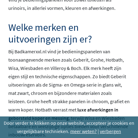
urinoirs, in allerlei vormen, kleuren en afwerkingen.
Welke merken en
uitvoeringen zijn er?
Bij Badkamerxxl.nl vind je bedieningspanelen van
toonaangevende merken zoals Geberit, Grohe, Hotbath,
Wisa, Wiesbaden en Villeroy & Boch. Elk merk heeft zijn
eigen stijl en technische eigenschappen. Zo biedt Geberit
uitvoeringen als de Sigma- en Omega-serie in glans wit,
mat zwart, chroom en bijzondere materialen zoals
leisteen. Grohe heeft strakke panelen in chroom, grafiet en
warm koper. Hotbath verrast met
luxe afwerkingen in
geborsteld koper en messing
, terwijl Wisa en Wiesbaden
Door verder te klikken op onze website, accepteer je cookies en
betaalbare en veelzijdige opties bieden voor verschillende
vergelijkbare technieken.
meer weten?
|
verbergen
inbouwreservoirs.