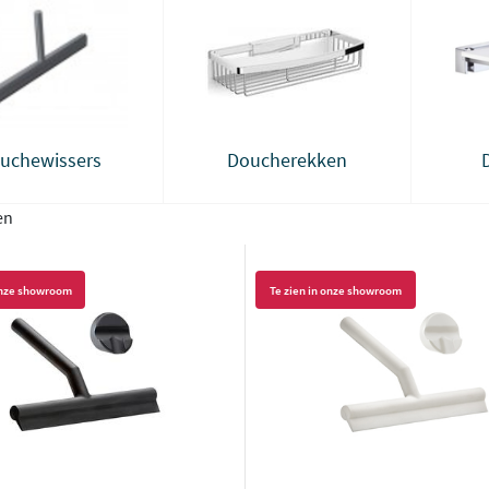
uchewissers
Doucherekken
en
 onze showroom
Te zien in onze showroom