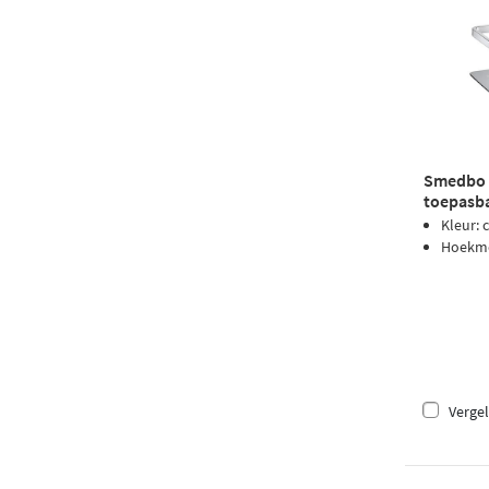
Smedbo 
toepasba
chroom
Kleur:
Hoekmo
Vergel