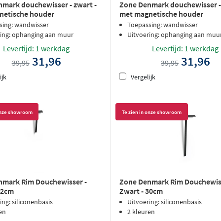
mark douchewisser - zwart -
Zone Denmark douchewisser - 
netische houder
met magnetische houder
sing: wandwisser
Toepassing: wandwisser
ring: ophanging aan muur
Uitvoering: ophanging aan muu
Levertijd: 1 werkdag
Levertijd: 1 werkdag
31,96
31,96
39,95
39,95
ijk
Vergelijk
 onze showroom
Te zien in onze showroom
nmark Rim Douchewisser -
Zone Denmark Rim Douchewiss
22cm
Zwart - 30cm
ing: siliconenbasis
Uitvoering: siliconenbasis
en
2 kleuren