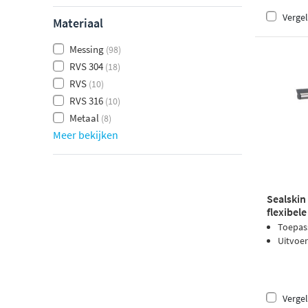
Vergel
Materiaal
Messing
(98)
RVS 304
(18)
RVS
(10)
RVS 316
(10)
Metaal
(8)
Meer bekijken
Sealskin
flexibel
Toepas
Uitvoe
Vergel