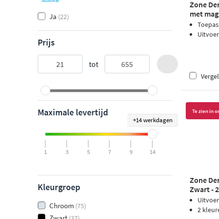
Zone Den
met mag
Ja
(22)
Toepas
Uitvoe
Prijs
tot
Vergel
Maximale levertijd
Te zien in
+14 werkdagen
1
3
5
7
9
14
Zone De
Kleurgroep
Zwart - 
Uitvoer
Chroom
(75)
2 kleur
Zwart
(37)