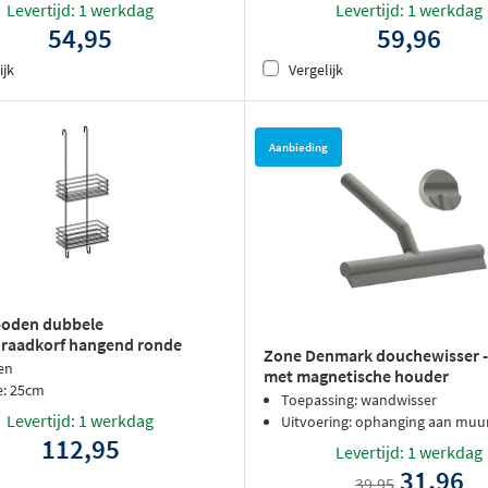
Levertijd: 1 werkdag
Levertijd: 1 werkdag
54,95
59,96
ijk
Vergelijk
Aanbieding
boden dubbele
raadkorf hangend ronde
Zone Denmark douchewisser - g
lfklevend - Mat Zwart
en
met magnetische houder
e: 25cm
Toepassing: wandwisser
Levertijd: 1 werkdag
Uitvoering: ophanging aan muu
112,95
Levertijd: 1 werkdag
31,96
39,95