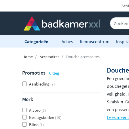
Acht
Categorieën
Acties
Kenniscentrum
Inspira
Home
Accessoires
Douche accessoires
Douche 
Promoties
Uitleg
Een goed i
Aanbieding
(7)
douchegel n
veiligheid.
Merk
Sealskin, G
een passend
Alvoro
(6)
Lees meer i
Beslagsboden
(19)
Blinq
(1)