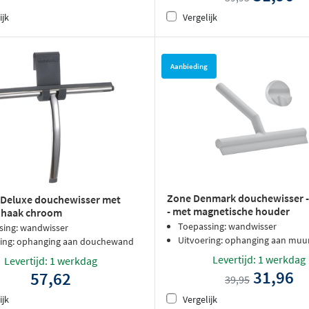
ijk
Vergelijk
Aanbieding
Zone Denmark douchewisser - s
 Deluxe douchewisser met
- met magnetische houder
e haak chroom
Toepassing: wandwisser
sing: wandwisser
Uitvoering: ophanging aan muu
ring: ophanging aan douchewand
Levertijd: 1 werkdag
Levertijd: 1 werkdag
31,96
57,62
39,95
ijk
Vergelijk