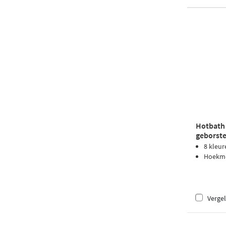
Hotbath
geborste
8 kleur
Hoekmo
Vergel