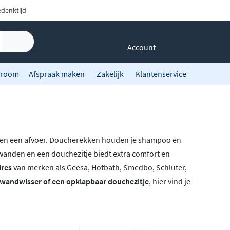
denktijd
Account
room
Afspraak maken
Zakelijk
Klantenservice
 en een afvoer. Doucherekken houden je shampoo en
wanden en een douchezitje biedt extra comfort en
ires
van merken als Geesa, Hotbath, Smedbo, Schluter,
wandwisser of een opklapbaar douchezitje
, hier vind je