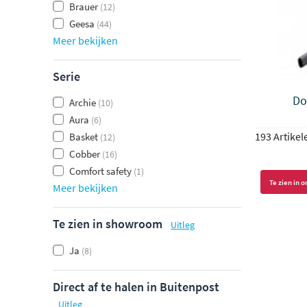
Brauer
(12)
Geesa
(44)
Meer bekijken
Serie
Do
Archie
(10)
Aura
(6)
193 Artikel
Basket
(12)
Cobber
(16)
Comfort safety
(1)
Te zien in
Meer bekijken
Te zien in showroom
Uitleg
Ja
(8)
Direct af te halen in Buitenpost
Uitleg