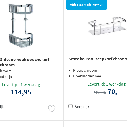
Uitlopend model OP = OP
Smedbo Pool zeepkorf chroo
Sideline hoek douchekorf
 chroom
Kleur: chroom
 chroom
Hoekmodel: nee
del: ja
Levertijd: 1 werkdag
Levertijd: 1 werkdag
70,-
114,95
125,45
ijk
Vergelijk