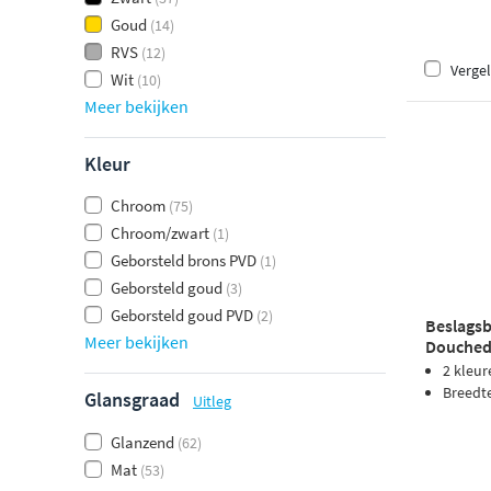
Goud
(14)
RVS
(12)
Vergel
Wit
(10)
Meer bekijken
Kleur
Chroom
(75)
Chroom/zwart
(1)
Geborsteld brons PVD
(1)
Geborsteld goud
(3)
Geborsteld goud PVD
(2)
Beslags
Meer bekijken
Douched
haken ze
2 kleur
Breedt
Glansgraad
Uitleg
Glanzend
(62)
Mat
(53)