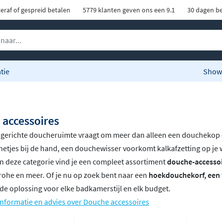
eraf of gespreid betalen
5779 klanten geven ons een 9.1
30 dagen be
tie
Show
accessoires
ngerichte doucheruimte vraagt om meer dan alleen een douchekop
etjes bij de hand, een douchewisser voorkomt kalkafzetting op je 
 In deze categorie vind je een compleet assortiment
douche-accesso
rohe en meer. Of je nu op zoek bent naar een
hoekdouchekorf, een 
e oplossing voor elke badkamerstijl en elk budget.
nformatie en advies over Douche accessoires