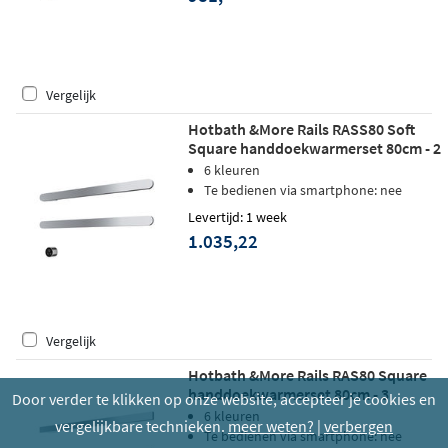
Vergelijk
Hotbath &More Rails RASS80 Soft
Square handdoekwarmerset 80cm - 2
stangen - chroom
6 kleuren
Te bedienen via smartphone: nee
Levertijd: 1 week
1.035,22
Vergelijk
Hotbath &More Rails RAS80 Square
handdoekwarmerset 80cm - 3
Door verder te klikken op onze website, accepteer je cookies en
stangen - chroom
6 kleuren
vergelijkbare technieken.
meer weten?
|
verbergen
Te bedienen via smartphone: nee