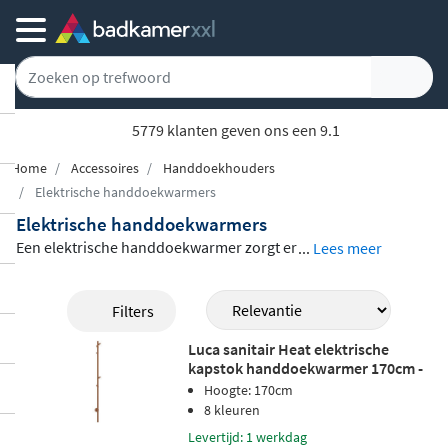
5779 klanten geven ons een 9.1
Home
Accessoires
Handdoekhouders
Elektrische handdoekwarmers
Elektrische handdoekwarmers
Een elektrische handdoekwarmer zorgt er
...
Lees meer
voor dat je na het douchen of baden altijd
een heerlijk warme, droge handdoek heb
Filters
t. Bij Badkamerxxl vind je een zorgvuldig s
Luca sanitair Heat elektrische
amengesteld assortiment van merken als
kapstok handdoekwarmer 170cm -
Smedbo en Instamat, in uiteenlopende m
geborsteld koper pvd
Hoogte: 170cm
odellen en maten. Van
compacte wandmo
8 kleuren
dellen tot sierlijke staande varianten van
Levertijd: 1 werkdag