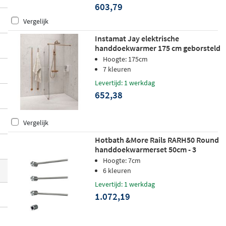
603,79
meer dan 170 cm hoog
, en van klassieke r
echte uitvoeringen tot bijzondere boomv
Vergelijk
ormige of ronde designs. De collectie is ve
Instamat Jay elektrische
handdoekwarmer 175 cm geborsteld
rkrijgbaar in afwerkingen zoals
gepolijst R
koper
Hoogte: 175cm
VS, mat zwart, mat wit en geborsteld mes
7 kleuren
sing
, zodat je altijd een model vindt dat pa
Levertijd: 1 werkdag
st bij jouw badkamer.
652,38
Vergelijk
Hotbath &More Rails RARH50 Round
handdoekwarmerset 50cm - 3
stangen - geborsteld nikkel
Hoogte: 7cm
6 kleuren
Levertijd: 1 werkdag
1.072,19