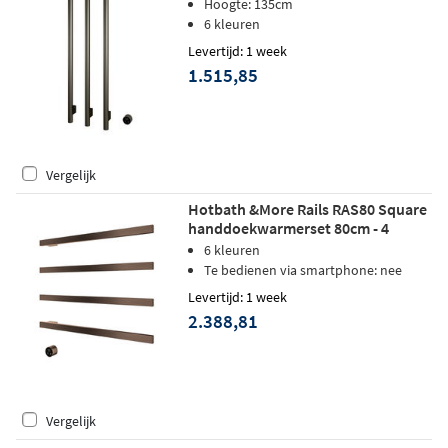
stangen - geborsteld nikkel
Hoogte: 135cm
6 kleuren
Levertijd: 1 week
1.515,85
Vergelijk
Hotbath &More Rails RAS80 Square
handdoekwarmerset 80cm - 4
stangen - tuscan bronze
6 kleuren
Te bedienen via smartphone: nee
Levertijd: 1 week
2.388,81
Vergelijk