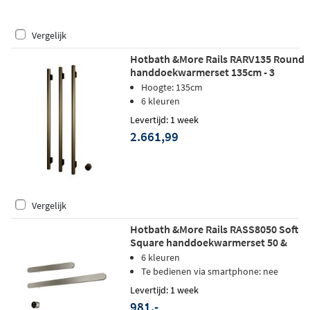
Vergelijk
Hotbath &More Rails RARV135 Round
handdoekwarmerset 135cm - 3
stangen - geborsteld messing PVD
Hoogte: 135cm
6 kleuren
Levertijd: 1 week
2.661,99
Vergelijk
Hotbath &More Rails RASS8050 Soft
Square handdoekwarmerset 50 &
80cm - 2 stangen - geborsteld nikkel
6 kleuren
Te bedienen via smartphone: nee
Levertijd: 1 week
981,-