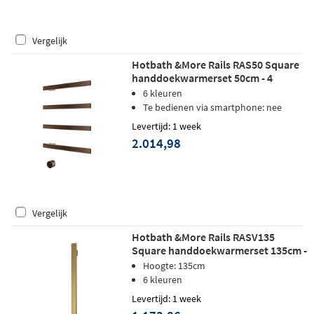
Vergelijk
Hotbath &More Rails RAS50 Square
handdoekwarmerset 50cm - 4
stangen - tuscan bronze
6 kleuren
Te bedienen via smartphone: nee
Levertijd: 1 week
2.014,98
Vergelijk
Hotbath &More Rails RASV135
Square handdoekwarmerset 135cm -
1 stang - geborsteld messing PVD
Hoogte: 135cm
6 kleuren
Levertijd: 1 week