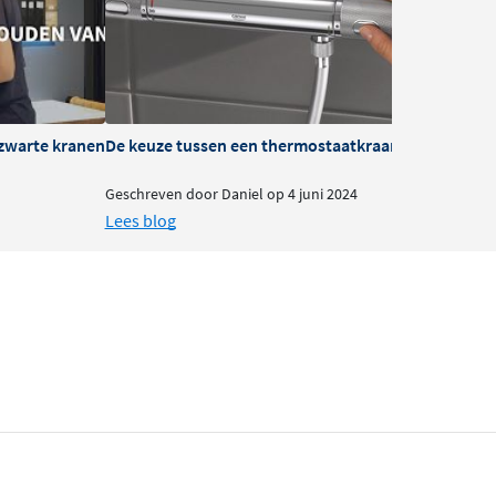
zwarte kranen
De keuze tussen een thermostaatkraan of mengkra
B
Geschreven door Daniel op 4 juni 2024
G
Lees blog
L