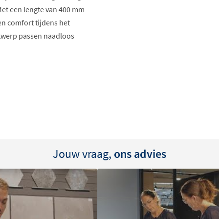
et een lengte van 400 mm
n comfort tijdens het
ntwerp passen naadloos
heid
iteit
Jouw vraag,
ons advies
 voor een stijlvolle
n uw hoofddouche. De zachte
den, wat resulteert in een