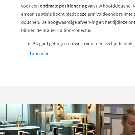
voor een
optimale positionering
van uw hoofddouche. M
en een subtiele bocht biedt deze arm voldoende ruimte e
douchen. De hoogwaardige afwerking en het tijdloze o
binnen de Brauer Edition-collectie.
Elegant gebogen ontwerp voor een verfijnde look
Lengte van 400 mm biedt optimaal douchecomfort
Toon meer
Robuust messing materiaal garandeert duurzaam
½ inch draadaansluiting voor universele compatibil
Verkrijgbaar in meerdere stijlvolle kleuropties
Eenvoudig te installeren, ook voor doe-het-zelvers
Verfijnd gebogen design
Het
gebogen ontwerp
van deze muurarm zorgt niet alleen
uitstraling, maar ook voor een praktische plaatsing va
bocht brengt de douchekop iets naar voren en naar bene