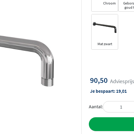
Chroom
Gebors
goud 
Mat zwart
90,50
Adviesprij
Je bespaart:
19,01
Aantal:
Toevoegen aan 