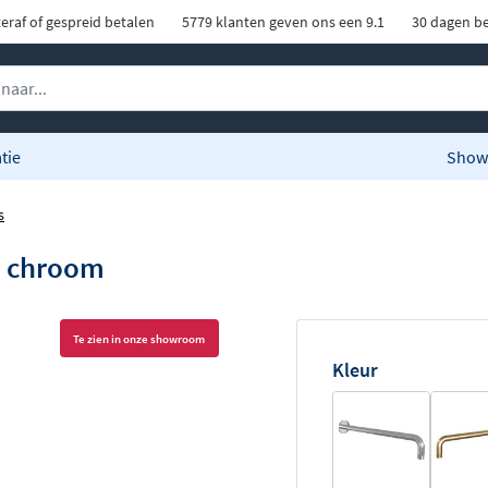
eraf of gespreid betalen
5779 klanten geven ons een 9.1
30 dagen be
tie
Show
s
n chroom
Te zien in onze showroom
Kleur