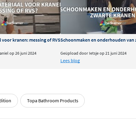
jzonder prettig bij grotere
uw lichaam stroomt zonder
is een douchehoek die zowel
l voor kranen: messing of RVS
Schoonmaken en onderhouden van 
niel op 26 juni 2024
Geüpload door Ietsje op 21 juni 2024
muurarm vervaardigd uit
Lees blog
werking. De geborstelde
svriendelijke
oppervlakte
speciale coating die
ering zorgt voor een
uurzaamheid staan voorop in
dition
Topa Bathroom Products
lvolle kleuren, zodat u de