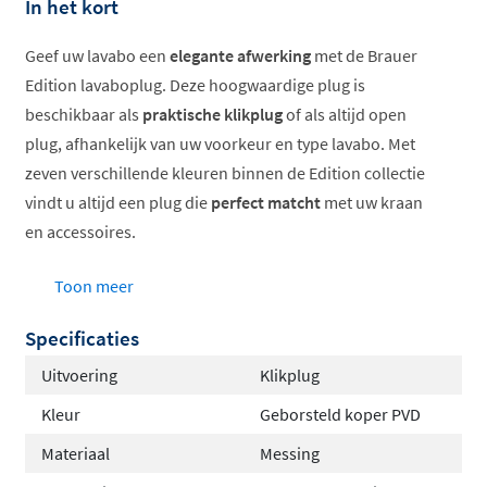
In het kort
Geef uw lavabo een
elegante afwerking
met de Brauer
Edition lavaboplug. Deze hoogwaardige plug is
beschikbaar als
praktische klikplug
of als altijd open
plug, afhankelijk van uw voorkeur en type lavabo. Met
zeven verschillende kleuren binnen de Edition collectie
vindt u altijd een plug die
perfect matcht
met uw kraan
en accessoires.
Keuze uit klikplug of altijd open uitvoering
Toon meer
Vervaardigd uit hoogwaardig messing
Specificaties
Beschikbaar in zeven trendy kleuren
Standaard aansluitmaat 1.1/4 inch
Uitvoering
Klikplug
Eenvoudig te monteren in elke lavabo
Kleur
Geborsteld koper PVD
Pop-up klikplug voor maximaal
Materiaal
Messing
comfort