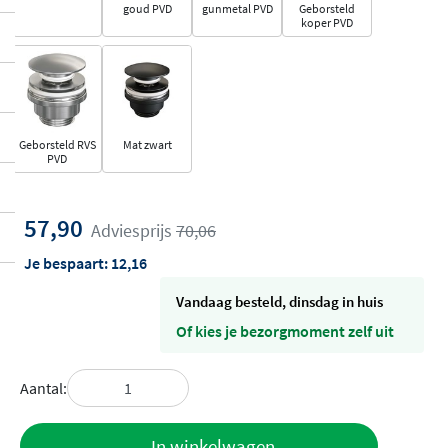
goud PVD
gunmetal PVD
Geborsteld
koper PVD
Geborsteld RVS
Mat zwart
PVD
57,90
Adviesprijs
70,06
Je bespaart:
12,16
vandaag besteld, dinsdag in huis
Of kies je bezorgmoment zelf uit
Aantal:
Toevoegen
In winkelwagen