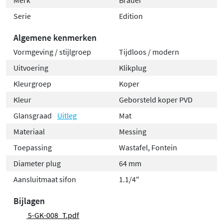
wat zorgt voor een lange levensduur en betrouwbare
Serie
Edition
werking. De standaard aansluitmaat van 1.1/4 inch (G1
Algemene kenmerken
1/4") past bij de meeste lavabo's en sifons. Dankzij het
Vormgeving / stijlgroep
Tijdloos / modern
tijdloze en hedendaagse design passen de pluggen
perfect in elke badkamerstijl.
Uitvoering
Klikplug
Kleurgroep
Koper
Kleur
Geborsteld koper PVD
Glansgraad
Uitleg
Mat
Materiaal
Messing
Toepassing
Wastafel, Fontein
Diameter plug
64 mm
Aansluitmaat sifon
1.1/4"
Bijlagen
5-GK-008_T.pdf