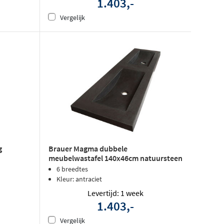
1.403,-
Vergelijk
g
Brauer Magma dubbele
meubelwastafel 140x46cm natuursteen
basalt - zonder kraangat - antraciet
6 breedtes
Kleur: antraciet
Levertijd: 1 week
1.403,-
Vergelijk