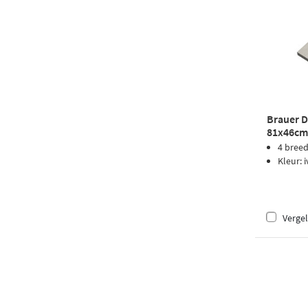
Brauer 
81x46cm 
ivory tra
4 bree
Kleur: 
Vergel