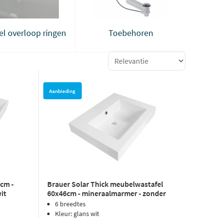
el overloop ringen
Toebehoren
Aanbieding
cm -
Brauer Solar Thick meubelwastafel
it
60x46cm - mineraalmarmer - zonder
kraangat - zijdeglans wit
6 breedtes
Kleur: glans wit