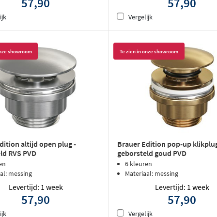
57,90
57,90
ijk
Vergelijk
 onze showroom
Te zien in onze showroom
ition altijd open plug -
Brauer Edition pop-up klikplu
ld RVS PVD
geborsteld goud PVD
en
6 kleuren
al: messing
Materiaal: messing
Levertijd: 1 week
Levertijd: 1 week
57,90
57,90
ijk
Vergelijk