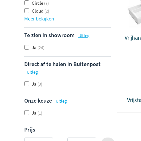
Circle
(7)
Cloud
(2)
Meer bekijken
Te zien in showroom
Uitleg
Vrijha
Ja
(24)
Direct af te halen in Buitenpost
Uitleg
Ja
(3)
Vrijs
Onze keuze
Uitleg
Ja
(1)
Prijs