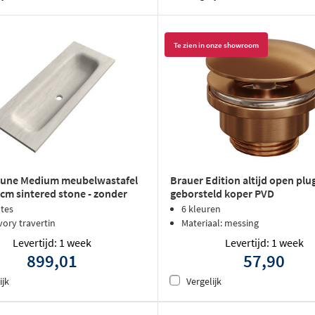
Te zien in onze showroom
Dune Medium meubelwastafel
Brauer Edition altijd open plug
cm sintered stone - zonder
geborsteld koper PVD
- ivory travertin
dtes
6 kleuren
ivory travertin
Materiaal: messing
Levertijd: 1 week
Levertijd: 1 week
899,01
57,90
ijk
Vergelijk