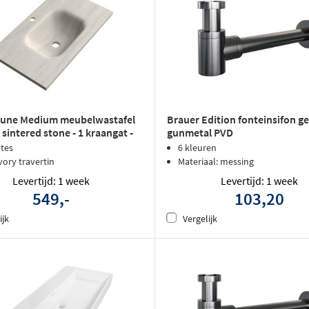
Dune Medium meubelwastafel
Brauer Edition fonteinsifon g
sintered stone - 1 kraangat -
gunmetal PVD
vertin
dtes
6 kleuren
ivory travertin
Materiaal: messing
Levertijd: 1 week
Levertijd: 1 week
549,-
103,20
ijk
Vergelijk