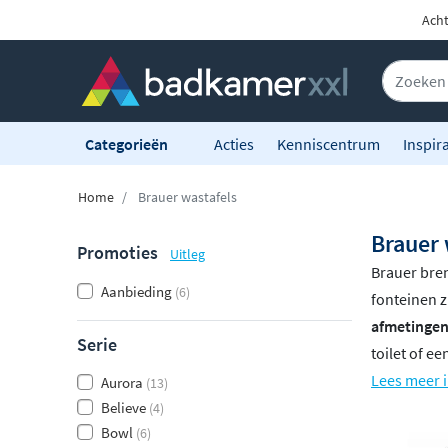
Acht
Categorieën
Acties
Kenniscentrum
Inspira
Home
Brauer wastafels
Brauer 
Promoties
Uitleg
Brauer bren
Aanbieding
(6)
fonteinen z
afmetinge
Serie
toilet of e
Lees meer i
Aurora
(13)
Believe
(4)
Bowl
(6)