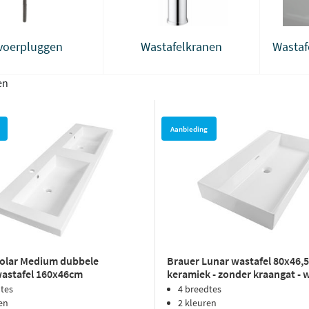
voerpluggen
Wastafelkranen
Wastaf
en
Aanbieding
Solar Medium dubbele
Brauer Lunar wastafel 80x46,5
astafel 160x46cm
keramiek - zonder kraangat - w
marmer - 2 kraangaten -
dtes
4 breedtes
s wit
en
2 kleuren