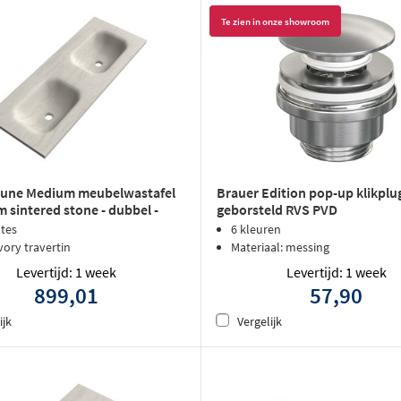
Te zien in onze showroom
Dune Medium meubelwastafel
Brauer Edition pop-up klikplu
 sintered stone - dubbel -
geborsteld RVS PVD
raangaten - ivory travertin
dtes
6 kleuren
ivory travertin
Materiaal: messing
Levertijd: 1 week
Levertijd: 1 week
899,01
57,90
ijk
Vergelijk