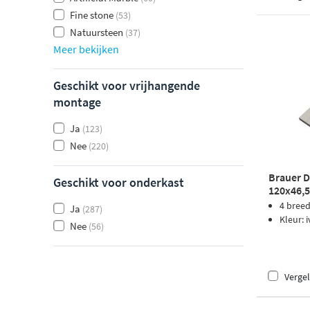
Fine stone
(53)
Natuursteen
(37)
Meer bekijken
Geschikt voor vrijhangende
montage
Ja
(123)
Nee
(220)
Brauer 
Geschikt voor onderkast
120x46,5
kraangat 
4 bree
Ja
(287)
Kleur: 
Nee
(56)
Vergel