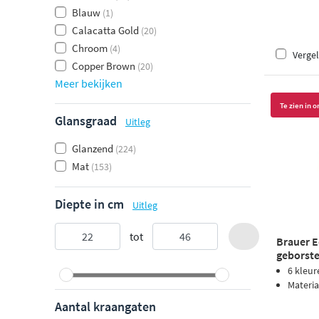
Blauw
(1)
Calacatta Gold
(20)
Chroom
(4)
Vergel
Copper Brown
(20)
Meer bekijken
Te zien in
Glansgraad
Uitleg
Glanzend
(224)
Mat
(153)
Diepte in cm
Uitleg
tot
Brauer E
geborste
6 kleur
Materia
Aantal kraangaten