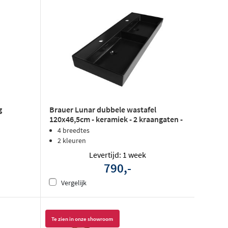
Brauer Lunar dubbele wastafel
g
120x46,5cm - keramiek - 2 kraangaten -
mat zwart
4 breedtes
2 kleuren
Levertijd: 1 week
790,-
Vergelijk
Te zien in onze showroom