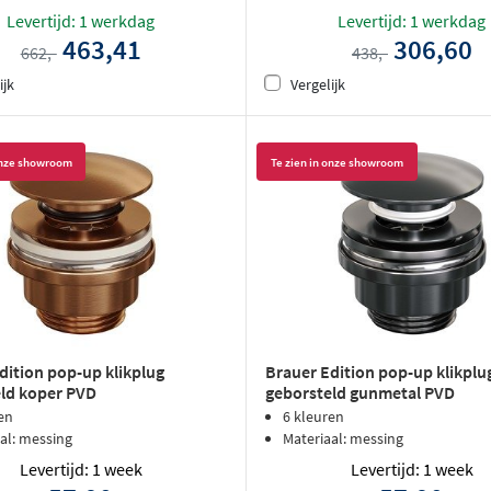
Levertijd: 1 werkdag
Levertijd: 1 werkdag
463,41
306,60
662,-
438,-
ijk
Vergelijk
 onze showroom
Te zien in onze showroom
dition pop-up klikplug
Brauer Edition pop-up klikplu
ld koper PVD
geborsteld gunmetal PVD
en
6 kleuren
al: messing
Materiaal: messing
Levertijd: 1 week
Levertijd: 1 week