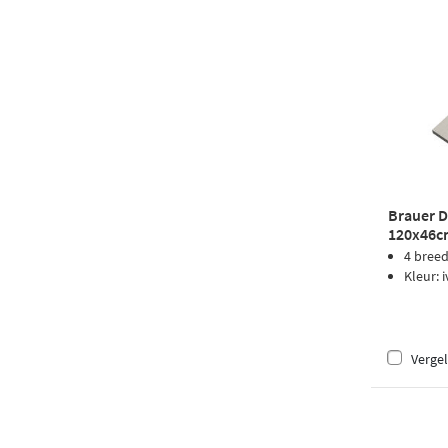
Brauer 
120x46cm
zonder k
4 bree
Kleur: 
Vergel