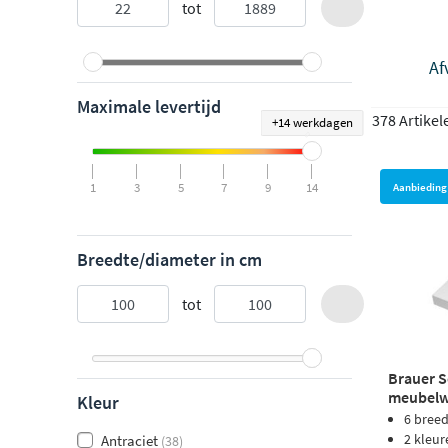
tot
Af
Maximale levertijd
378 Artikel
+14 werkdagen
1
3
5
7
9
14
Aanbieding
Breedte/diameter in cm
tot
Brauer 
meubelw
Kleur
mineraal
6 bree
zijdeglan
2 kleur
Antraciet
(38)