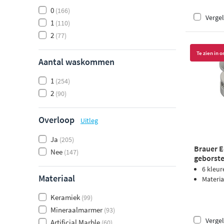
0
(166)
Vergel
1
(110)
2
(77)
Te zien in
Aantal waskommen
1
(254)
2
(90)
Overloop
Uitleg
Ja
(205)
Brauer Ed
Nee
(147)
geborste
6 kleur
Materiaal
Materia
Keramiek
(99)
Mineraalmarmer
(93)
Vergel
Artificial Marble
(60)