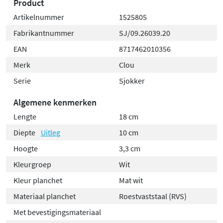
Product
Artikelnummer
1525805
Fabrikantnummer
SJ/09.26039.20
EAN
8717462010356
Merk
Clou
Serie
Sjokker
Algemene kenmerken
Lengte
18 cm
Diepte
Uitleg
10 cm
Hoogte
3,3 cm
Kleurgroep
Wit
Kleur planchet
Mat wit
Materiaal planchet
Roestvaststaal (RVS)
Met bevestigingsmateriaal