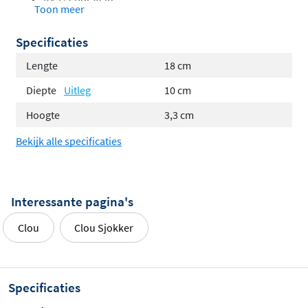
Toon meer
Mat wit
Mat zwart
Specificaties
Geborsteld RVS
Lengte
18 cm
Geborsteld Gunmetal pvd
Diepte
Uitleg
10 cm
Geborsteld koper pvd
Geborsteld goud pvd
Hoogte
3,3 cm
Bekijk alle specificaties
Interessante pagina's
Clou
Clou Sjokker
Specificaties