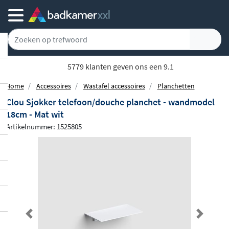
Achteraf of gespreid betalen
Home
Accessoires
Wastafel accessoires
Planchetten
Clou Sjokker telefoon/douche planchet - wandmodel
18cm - Mat wit
Artikelnummer: 1525805
Previous
Next