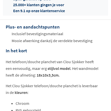
25.000+ klanten gingen je voor
Een 9.1 op onze klantenservice
Plus- en aandachtspunten
Offertes
ophalen...
Inclusief bevestigingsmateriaal
Mooie afwerking dankzij de verdekte bevestiging
In het kort
Het telefoon/douche planchet van Clou Sjokker heeft
een eenvoudig, maar erg
stijlvol model
. Het wandmodel
heeft de afmeting:
18x10x3,3cm.
Het Clou Sjokker telefoon/douche planchet is leverbaar
in de
kleuren
:
Chroom
RVS geborsteld