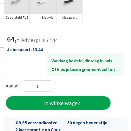
Geborsteld RVS
Mat wit
Mat zwart
64,-
Adviesprijs
77,44
Je bespaart:
13,44
vandaag besteld, dinsdag in huis
Of kies je bezorgmoment zelf uit
Aantal:
Toevoegen
In winkelwagen
aan offerte
€ 9,95 verzendkosten
30 dagen bedenktijd
2 jaar garantie op Clou