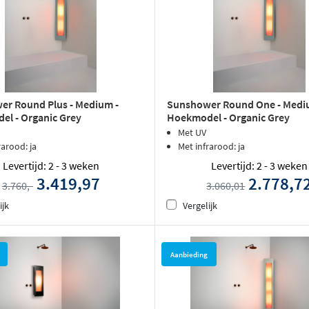
r Round Plus - Medium -
Sunshower Round One - Medi
l - Organic Grey
Hoekmodel - Organic Grey
Met UV
rarood: ja
Met infrarood: ja
Levertijd: 2 - 3 weken
Levertijd: 2 - 3 weken
3.419,97
2.778,7
3.760,-
3.060,01
ijk
Vergelijk
Aanbieding