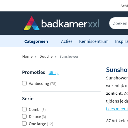
Acht
Categorieën
Acties
Kenniscentrum
Inspira
Home
Douche
Sunshower
Sunshow
Promoties
Uitleg
Sunshower v
Aanbieding
(78)
wezenlijk 
zonlicht
. Z
Serie
tijdens je 
Lees meer 
Combi
(3)
Deluxe
(3)
87 Artikele
One large
(12)