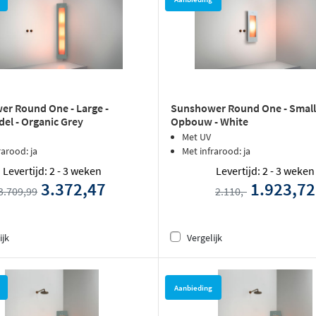
r Round One - Large -
Sunshower Round One - Small
l - Organic Grey
Opbouw - White
Met UV
rarood: ja
Met infrarood: ja
Levertijd: 2 - 3 weken
Levertijd: 2 - 3 weken
3.372,47
1.923,72
3.709,99
2.110,-
ijk
Vergelijk
Aanbieding