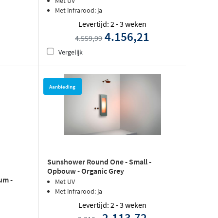
Met UV
Met infrarood: ja
Levertijd: 2 - 3 weken
4.156,21
4.559,99
Vergelijk
Aanbieding
Sunshower Round One - Small -
Opbouw - Organic Grey
um -
Met UV
Met infrarood: ja
Levertijd: 2 - 3 weken
2.113,72