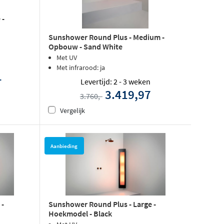
 -
Sunshower Round Plus - Medium -
Opbouw - Sand White
Met UV
Met infrarood: ja
1
Levertijd: 2 - 3 weken
3.419,97
3.760,-
Vergelijk
Aanbieding
 -
Sunshower Round Plus - Large -
Hoekmodel - Black