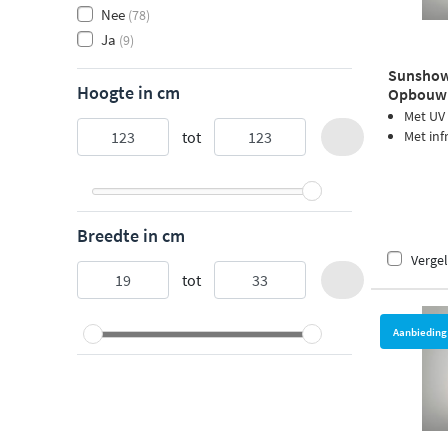
Nee
(78)
Ja
(9)
Sunshowe
Hoogte in cm
Opbouw 
Met UV
tot
Met inf
Breedte in cm
Vergel
tot
Aanbieding