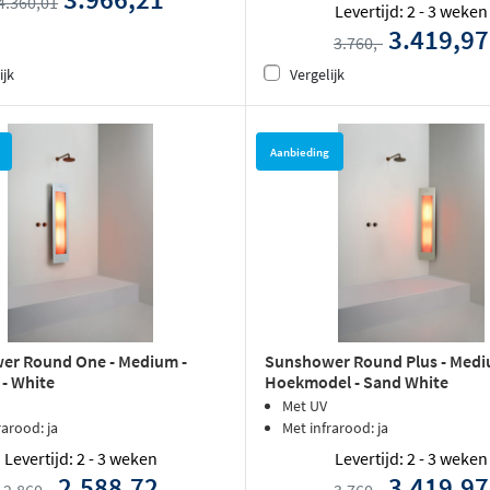
4.360,01
Levertijd: 2 - 3 weken
3.419,97
3.760,-
ijk
Vergelijk
Aanbieding
er Round One - Medium -
Sunshower Round Plus - Medi
- White
Hoekmodel - Sand White
Met UV
rarood: ja
Met infrarood: ja
Levertijd: 2 - 3 weken
Levertijd: 2 - 3 weken
2.588,72
3.419,97