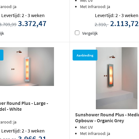
Met UV
rarood: ja
Met infrarood: ja
Levertijd: 2 - 3 weken
Levertijd: 2 - 3 weken
3.372,47
2.113,72
3.709,99
2.310,-
ijk
Vergelijk
Aanbieding
r Round Plus - Large -
el - White
Sunshower Round Plus - Medi
Opbouw - Organic Grey
rarood: ja
Met UV
Levertijd: 2 - 3 weken
Met infrarood: ja
3.966,21