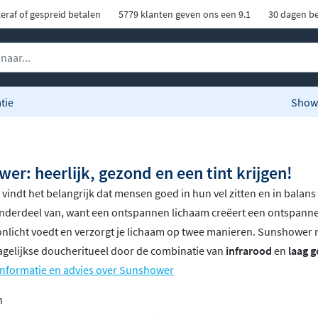
eraf of gespreid betalen
5779 klanten geven ons een 9.1
30 dagen be
tie
Show
er: heerlijk, gezond en een tint krijgen!
indt het belangrijk dat mensen goed in hun vel zitten en in balans z
onderdeel van, want een ontspannen lichaam creëert een ontspanne
onlicht voedt en verzorgt je lichaam op twee manieren. Sunshower 
dagelijkse doucheritueel door de combinatie van
infrarood
en
laag g
informatie en advies over Sunshower
n