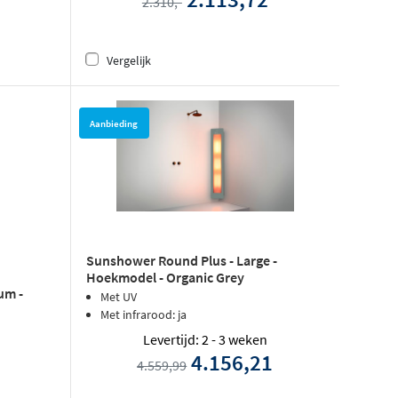
2.310,-
Vergelijk
Aanbieding
Sunshower Round Plus - Large -
Hoekmodel - Organic Grey
um -
Met UV
Met infrarood: ja
Levertijd: 2 - 3 weken
4.156,21
4.559,99