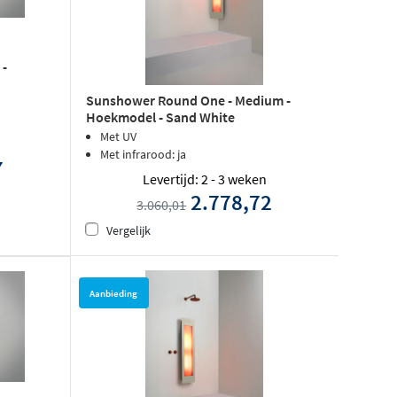
 -
Sunshower Round One - Medium -
Hoekmodel - Sand White
Met UV
Met infrarood: ja
7
Levertijd: 2 - 3 weken
2.778,72
3.060,01
Vergelijk
Aanbieding