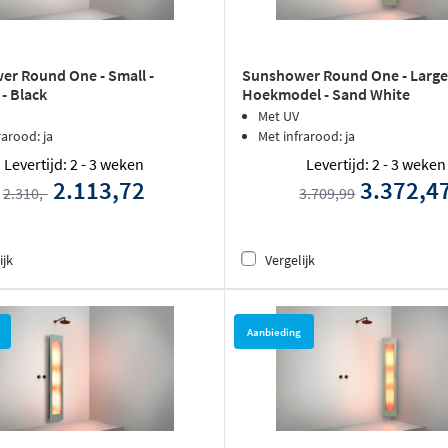
r Round One - Small -
Sunshower Round One - Large
- Black
Hoekmodel - Sand White
Met UV
rarood: ja
Met infrarood: ja
Levertijd: 2 - 3 weken
Levertijd: 2 - 3 weken
2.113,72
3.372,4
2.310,-
3.709,99
ijk
Vergelijk
Aanbieding