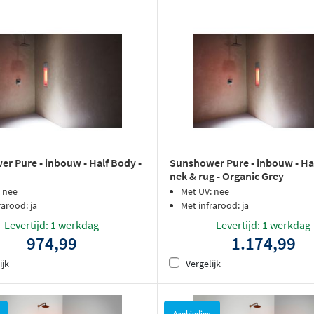
r Pure - inbouw - Half Body -
Sunshower Pure - inbouw - Ha
nek & rug - Organic Grey
 nee
Met UV: nee
rarood: ja
Met infrarood: ja
Levertijd: 1 werkdag
Levertijd: 1 werkdag
974,99
1.174,99
ijk
Vergelijk
Aanbieding