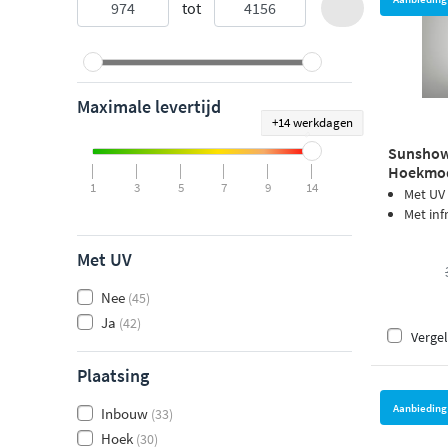
tot
Maximale levertijd
+14 werkdagen
Sunshowe
Hoekmode
1
3
5
7
9
14
Met UV
Met inf
Met UV
Nee
(45)
Ja
(42)
Vergel
Plaatsing
Aanbieding
Inbouw
(33)
Hoek
(30)