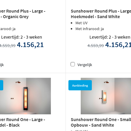
r Round Plus - Large -
Sunshower Round Plus - Large
- Organic Grey
Hoekmodel - Sand White
Met UV
rarood: ja
Met infrarood: ja
Levertijd: 2 - 3 weken
Levertijd: 2 - 3 weken
4.156,21
4.156,2
4.559,99
4.559,99
ijk
Vergelijk
Aanbieding
r Round One - Large -
Sunshower Round One - Small
l - Black
Opbouw - Sand White