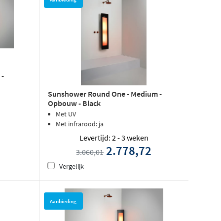
 -
Sunshower Round One - Medium -
Opbouw - Black
Met UV
Met infrarood: ja
Levertijd: 2 - 3 weken
2.778,72
3.060,01
Vergelijk
Aanbieding