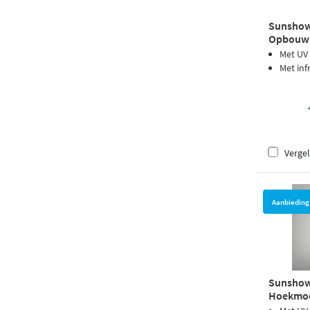
Sunshowe
Opbouw 
Met UV
Met inf
Vergel
Aanbieding
Sunshowe
Hoekmode