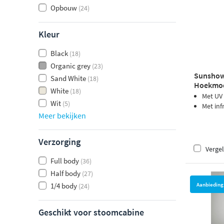
Opbouw
(24)
Kleur
Black
(18)
Organic grey
(23)
Sunshowe
Sand White
(18)
Hoekmode
White
(18)
Met UV
Wit
(5)
Met inf
Meer bekijken
Verzorging
Vergel
Full body
(36)
Half body
(27)
Aanbieding
1/4 body
(24)
Geschikt voor stoomcabine