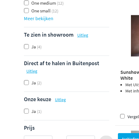
One medium
(12)
One small
(12)
Meer bekijken
Te zien in showroom
Uitleg
Ja
(4)
Direct af te halen in Buitenpost
Uitleg
Sunshowe
White
Ja
(2)
Met UV:
Met inf
Onze keuze
Uitleg
Ja
(1)
Vergel
Prijs
Aanbieding