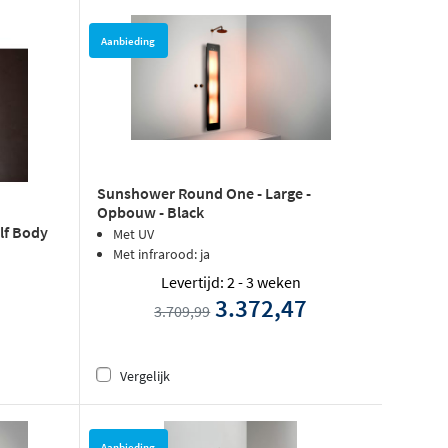
Aanbieding
Sunshower Round One - Large -
Opbouw - Black
lf Body
Met UV
Met infrarood: ja
Levertijd: 2 - 3 weken
3.372,47
3.709,99
Vergelijk
Aanbieding