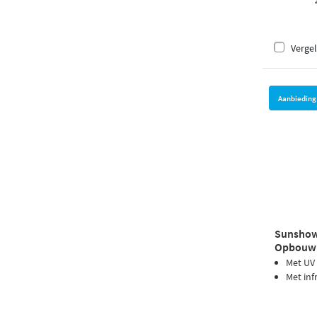
Vergel
Aanbieding
Sunshow
Opbouw 
Met UV
Met inf