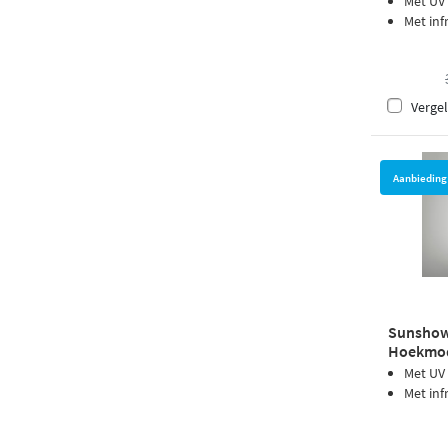
Met UV
Met inf
Vergel
Aanbieding
Sunshowe
Hoekmod
Met UV
Met inf