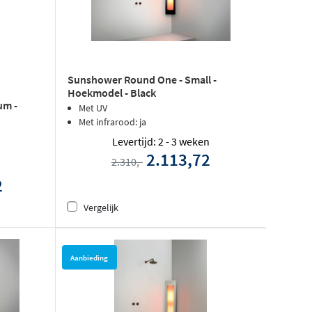
Sunshower Round One - Small -
Hoekmodel - Black
um -
Met UV
Met infrarood: ja
Levertijd: 2 - 3 weken
2.113,72
2.310,-
2
Vergelijk
Aanbieding