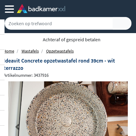
5779 klanten geven ons een 9.1
Home
Wastafels
Opzetwastafels
Ideavit Concrete opzetwastafel rond 39cm - wit
terrazzo
Artikelnummer: 3437916
Previous
Next