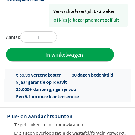
Verwachte levertijd: 1 - 2 weken
Of kies je bezorgmoment zelf uit
Aantal:
Toevoegen
In winkelwagen
aan offerte
€ 59,95 verzendkosten
30 dagen bedenktijd
5 jaar garantie op Ideavit
25.000+ klanten gingen je voor
Een 9.1 op onze klantenservice
Plus- en aandachtspunten
Offertes
ophalen...
Te gebruiken i.c.m. inbouwkranen
Er zit geen overloopgat in de wastafel/fontein verwerkt,