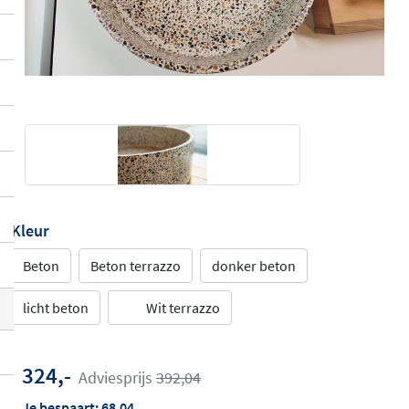
Kleur
Beton
Beton terrazzo
donker beton
licht beton
Wit terrazzo
324,-
Adviesprijs
392,04
Je bespaart:
68,04