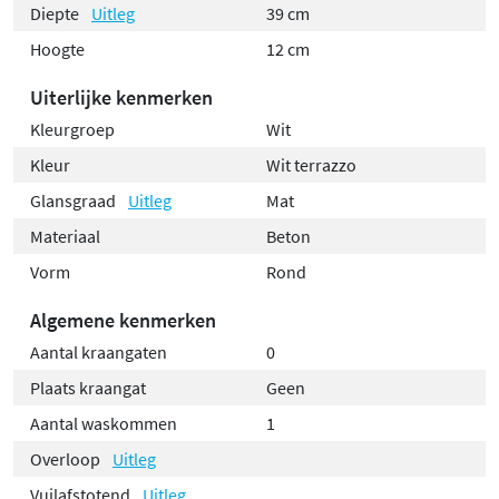
Diepte
Uitleg
39 cm
Hoogte
12 cm
Uiterlijke kenmerken
Kleurgroep
Wit
Kleur
Wit terrazzo
Glansgraad
Uitleg
Mat
Materiaal
Beton
Vorm
Rond
Algemene kenmerken
Aantal kraangaten
0
Plaats kraangat
Geen
Aantal waskommen
1
Overloop
Uitleg
Vuilafstotend
Uitleg