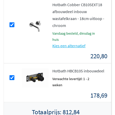
Dankzij het
ontwerp zonder kraangat
kunt u zelf kiezen
Hotbath Cobber CB105EXT18
voor een wandkraan of een hoge mengkraan op het
afbouwdeel inbouw
blad, wat extra flexibiliteit biedt bij de inrichting. Het
wastafelkraan - 18cm uitloop -
lavabo is eenvoudig te plaatsen op elk wastafelblad en
chroom
neemt weinig ruimte in beslag, ideaal voor compacte
vandaag besteld, dinsdag in
badkamers of toiletruimtes waar u toch een sterke
huis
Kies een alternatief
visuele uitstraling wilt creëren.
220,80
Hotbath HBCB105 inbouwdeel
Verwachte levertijd: 1 - 2
weken
178,69
Totaalprijs:
812,84