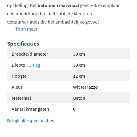
opstelling. Het
betonnen materiaal
geeft elk exemplaar
een uniek karakter, met subtiele kleur- en
textuurvariaties die het ambachtelijke gevoel
Toon meer
versterken. Het lavabo wordt geleverd met een
afvoerplug en is eenvoudig te plaatsen op elk
Specificaties
wastafelblad.
Breedte/diameter
39 cm
Compacte ronde vorm voor kleinere ruimtes
Diepte
Uitleg
39 cm
Authentiek betonnen materiaal met unieke
Hoogte
12 cm
textuur
Beschikbaar in diverse tinten
Kleur
Wit terrazzo
Compleet met afvoerplug geleverd
Materiaal
Beton
Geschikt voor opzetmontage op elk blad
Aantal kraangaten
0
Betonlook met authentiek karakter
Bekijk alle specificaties
Het materiaal van dit lavabo is geïnspireerd op