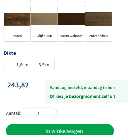
Noten
Olijf eiken
Warm walnoot
Zuiver eiken
Dikte
1,6cm
3,5cm
243,82
vandaag besteld, maandag in huis
Of kies je bezorgmoment zelf uit
Aantal:
Toevoegen
In winkelwagen
aan offerte