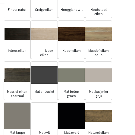
Fineer natur
Greige eiken
Hoogglans wit
Houtskool
eiken
Intens eiken
Ivoor
Koper eiken
Massief eiken
eiken
aqua
Massief eiken
Mat antraciet
Mat beton
Mat kasjmier
charcoal
groen
grijs
Mat taupe
Mat wit
Mat zwart
Naturel eiken