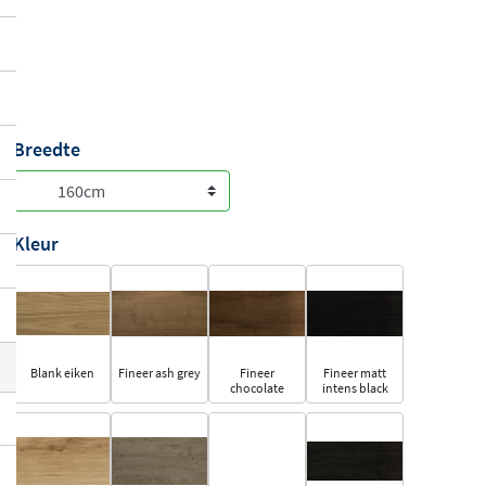
Breedte
Kleur
Blank eiken
Fineer ash grey
Fineer
Fineer matt
chocolate
intens black