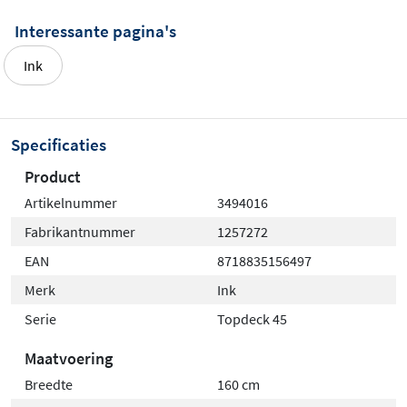
De Topdeck serie is speciaal ontwikkeld om te
Interessante pagina's
combineren met diverse opbouwkommen uit het Ink
assortiment. U stelt
volledig naar eigen smaak
uw ideale
Ink
wastafelcombinatie samen. De hoogwaardige afwerking
en duurzame materialen garanderen jarenlang
gebruikscomfort in uw badkamer, welke stijl u ook
Specificaties
prefereert.
Product
Artikelnummer
3494016
Fabrikantnummer
1257272
EAN
8718835156497
Merk
Ink
Serie
Topdeck 45
Maatvoering
Breedte
160 cm