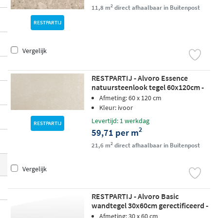
2
11,8 m
direct afhaalbaar in Buitenpost
rlook tot kleurrijke mozaïeken en hexago
ns.
Beschikbaar zolang de voorraad strek
RESTPARTIJ
t
, dus wees er snel bij. Ideaal voor een acc
ent in de badkamer, een kleine renovatie
Vergelijk
of een creatief project waarbij je niet de h
oofdprijs wilt betalen voor een mooi resul
RESTPARTIJ - Alvoro Essence
natuursteenlook tegel 60x120cm -
taat.
ivoor
Afmeting: 60 x 120 cm
Kleur: ivoor
Levertijd: 1 werkdag
RESTPARTIJ
2
59,71 per m
2
21,6 m
direct afhaalbaar in Buitenpost
Vergelijk
RESTPARTIJ - Alvoro Basic
wandtegel 30x60cm gerectificeerd -
glans wit
Afmeting: 30 x 60 cm