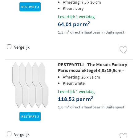
Afmeting: 7,5 x 30 cm
RESTPARTIJ
Kleur: ivory
Levertijd: 1 werkdag
2
64,01 per m
2
1,5 m
direct afhaalbaar in Buitenpost
Vergelijk
RESTPARTIJ - The Mosaic Factory
Paris mozaïektegel 4,8x19,5cm -
White glossy
Afmeting: 26 x 31 cm
Kleur: white
Levertijd: 1 werkdag
2
118,52 per m
2
1,6 m
direct afhaalbaar in Buitenpost
RESTPARTIJ
Vergelijk