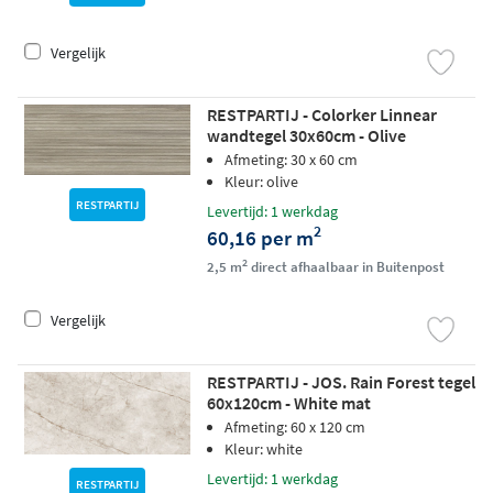
Vergelijk
RESTPARTIJ - Colorker Linnear
wandtegel 30x60cm - Olive
Afmeting: 30 x 60 cm
Kleur: olive
RESTPARTIJ
Levertijd: 1 werkdag
2
60,16 per m
2
2,5 m
direct afhaalbaar in Buitenpost
Vergelijk
RESTPARTIJ - JOS. Rain Forest tegel
60x120cm - White mat
Afmeting: 60 x 120 cm
Kleur: white
Levertijd: 1 werkdag
RESTPARTIJ