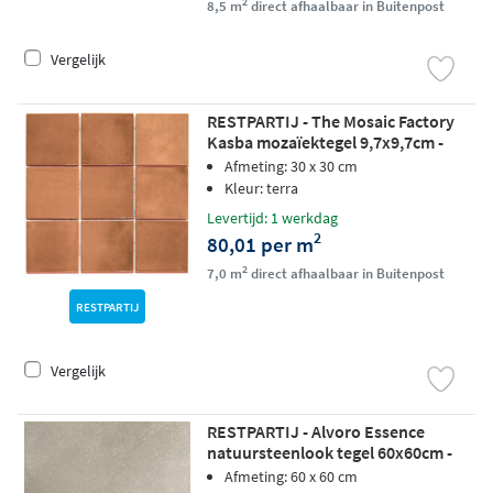
2
8,5 m
direct afhaalbaar in Buitenpost
Vergelijk
RESTPARTIJ - The Mosaic Factory
Kasba mozaïektegel 9,7x9,7cm -
Terra glossy
Afmeting: 30 x 30 cm
Kleur: terra
Levertijd: 1 werkdag
2
80,01 per m
2
7,0 m
direct afhaalbaar in Buitenpost
RESTPARTIJ
Vergelijk
RESTPARTIJ - Alvoro Essence
natuursteenlook tegel 60x60cm -
zilver
Afmeting: 60 x 60 cm