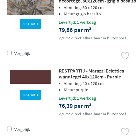
decortegel 60x120cm - grigio basalto
Afmeting: 60 x 120 cm
Kleur: grigio basalto
Levertijd: 1 werkdag
RESTPARTIJ
2
79,86 per m
2
2,9 m
direct afhaalbaar in Buitenpost
Vergelijk
RESTPARTIJ - Marazzi Eclettica
wandtegel 40x120cm - Purple
Afmeting: 40 x 120 cm
Kleur: purple
RESTPARTIJ
Levertijd: 1 werkdag
2
76,39 per m
2
2,9 m
direct afhaalbaar in Buitenpost
Vergelijk