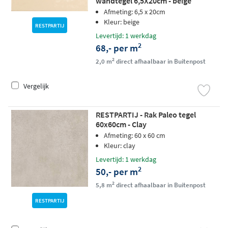
wandtegel 6,5X20cm - beige
Afmeting: 6,5 x 20cm
Kleur: beige
RESTPARTIJ
Levertijd: 1 werkdag
2
68,- per m
2
2,0 m
direct afhaalbaar in Buitenpost
Vergelijk
RESTPARTIJ - Rak Paleo tegel
60x60cm - Clay
Afmeting: 60 x 60 cm
Kleur: clay
Levertijd: 1 werkdag
2
50,- per m
2
5,8 m
direct afhaalbaar in Buitenpost
RESTPARTIJ