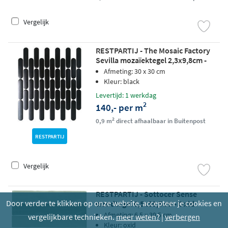
Vergelijk
RESTPARTIJ - The Mosaic Factory
Sevilla mozaïektegel 2,3x9,8cm -
Black matt
Afmeting: 30 x 30 cm
Kleur: black
Levertijd: 1 werkdag
2
140,- per m
2
0,9 m
direct afhaalbaar in Buitenpost
RESTPARTIJ
Vergelijk
RESTPARTIJ - Sottocer Sense
Door verder te klikken op onze website, accepteer je cookies en
wandtegel 6,5x39,5cm - Oxid
Afmeting: 6,5 x 39,5 cm
vergelijkbare technieken.
meer weten?
|
verbergen
Kleur: oxid