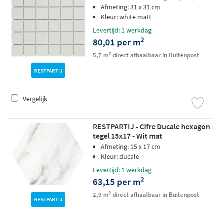
White matt
Afmeting: 31 x 31 cm
Kleur: white matt
Levertijd: 1 werkdag
2
80,01 per m
2
5,7 m
direct afhaalbaar in Buitenpost
RESTPARTIJ
Vergelijk
RESTPARTIJ - Cifre Ducale hexagon
tegel 15x17 - Wit mat
Afmeting: 15 x 17 cm
Kleur: ducale
Levertijd: 1 werkdag
2
63,15 per m
2
2,9 m
direct afhaalbaar in Buitenpost
RESTPARTIJ