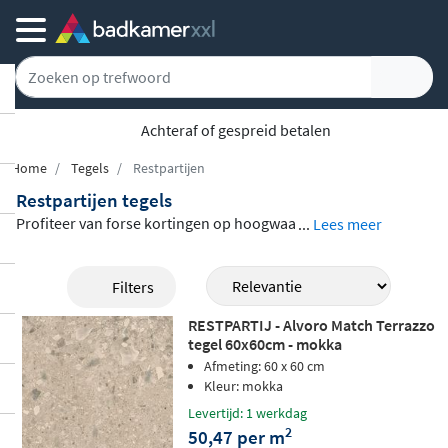
Achteraf of gespreid betalen
Home
Tegels
Restpartijen
Restpartijen tegels
Profiteer van forse kortingen op hoogwaa
...
Lees meer
rdige tegels en mozaïeken uit ons assorti
ment
restpartijen en tweedekansproduct
Filters
en
. Dit zijn overschotten, retourpartijen of
RESTPARTIJ - Alvoro Match Terrazzo
kleine restvoorraden van bekende merke
tegel 60x60cm - mokka
n zoals Marazzi, Villeroy en Boch, Sphinx,
Afmeting: 60 x 60 cm
The Mosaic Factory en meer. De tegels zijn
Kleur: mokka
van uitstekende kwaliteit en verkrijgbaar i
Levertijd: 1 werkdag
2
50,47 per m
n diverse stijlen, van betonlook en marme