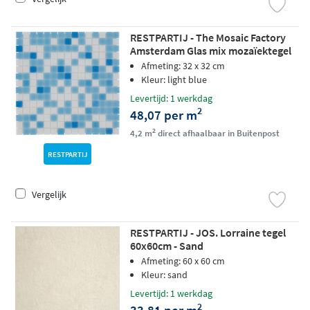
RESTPARTIJ - The Mosaic Factory
Amsterdam Glas mix mozaïektegel
2x2cm - Light Blue matt
Afmeting: 32 x 32 cm
Kleur: light blue
Levertijd: 1 werkdag
2
48,07 per m
2
4,2 m
direct afhaalbaar in Buitenpost
RESTPARTIJ
Vergelijk
RESTPARTIJ - JOS. Lorraine tegel
60x60cm - Sand
Afmeting: 60 x 60 cm
Kleur: sand
Levertijd: 1 werkdag
2