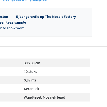
fertes ophalen...
osten
5 jaar garantie op The Mosaic Factory
l een tegelsample
n onze showroom
30 x 30 cm
10 stuks
0,89 m2
Keramiek
Wandtegel, Mozaiek tegel