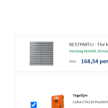
RESTPARTIJ - The M
vandaag besteld, dinsda
168,54 pe
150,-
Tegellijm
Coba CTA130 Poederlij