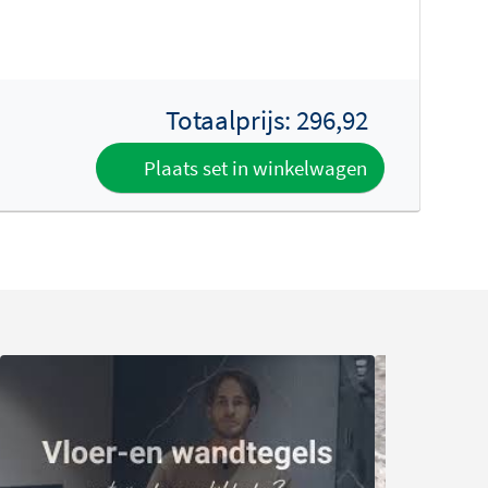
Totaalprijs:
296,92
Plaats set in winkelwagen