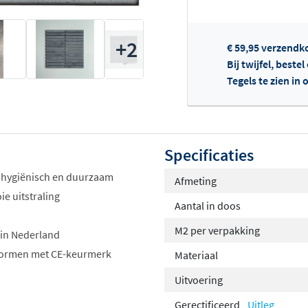
Of
+2
€ 59,95 verzendk
Bij twijfel, beste
Tegels te zien i
Specificaties
 hygiënisch en duurzaam
Afmeting
e uitstraling
Aantal in doos
M2 per verpakking
 in Nederland
n normen met CE-keurmerk
Materiaal
Uitvoering
Gerectificeerd
Uitleg