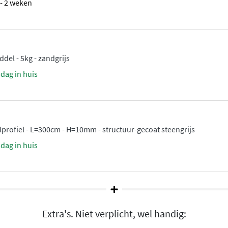
1 - 2 weken
el - 5kg - zandgrijs
sdag in huis
elprofiel - L=300cm - H=10mm - structuur-gecoat steengrijs
sdag in huis
Extra's. Niet verplicht, wel handig: