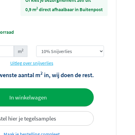
Of kies je bezorgmoment zelf uit
2
0,9 m
direct afhaalbaar in Buitenpost
oorraad
2
m
Uitleg over snijverlies
2
wenste aantal m
in, wij doen de rest.
offerte
In winkelwagen
tel hier je tegelsamples
Maak je bestelling compleet