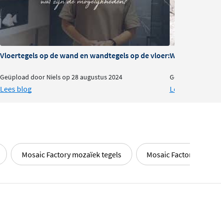
stendigheid en onderhoud
Vloertegels op de wand en wandtegels op de vloer: wat zijn de mo
Wat zijn 'door-
Geüpload door Niels op 28 augustus 2024
Geschreven door 
Lees blog
Lees blog
Mosaic Factory mozaïek tegels
Mosaic Factory Sevilla