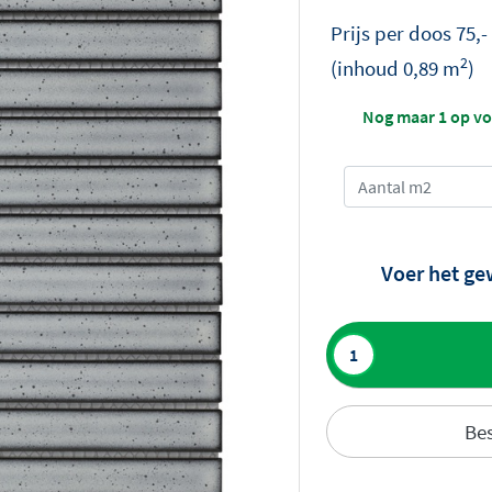
Prijs per
doos
75,-
2
(inhoud
0,89
m
)
Nog maar 1 op v
Voer het ge
Toevoegen aan 
Bes