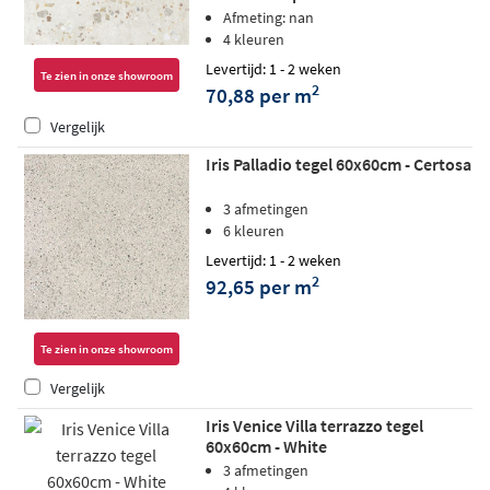
Afmeting: nan
4 kleuren
Levertijd: 1 - 2 weken
Te zien in onze showroom
2
70,88 per m
Vergelijk
Iris Palladio tegel 60x60cm - Certosa
3 afmetingen
6 kleuren
Levertijd: 1 - 2 weken
2
92,65 per m
Te zien in onze showroom
Vergelijk
Iris Venice Villa terrazzo tegel
60x60cm - White
3 afmetingen