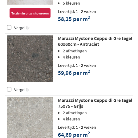
5 kleuren
Levertijd: 1 - 2 weken
Te zien in onze showroom
2
58,25 per m
Vergelijk
Marazzi Mystone Ceppo di Gre tegel
60x60cm - Antraciet
2 afmetingen
4 kleuren
Levertijd: 1 - 2 weken
2
59,96 per m
Vergelijk
Marazzi Mystone Ceppo di Gre tegel
75x75 - Grijs
2 afmetingen
4 kleuren
Levertijd: 1 - 2 weken
2
64,69 per m