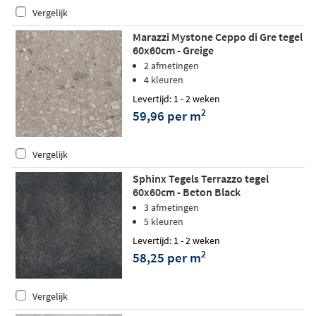
Vergelijk
Marazzi Mystone Ceppo di Gre tegel
60x60cm - Greige
2 afmetingen
4 kleuren
Levertijd: 1 - 2 weken
2
59,96 per m
Vergelijk
Sphinx Tegels Terrazzo tegel
60x60cm - Beton Black
3 afmetingen
5 kleuren
Levertijd: 1 - 2 weken
2
58,25 per m
Vergelijk