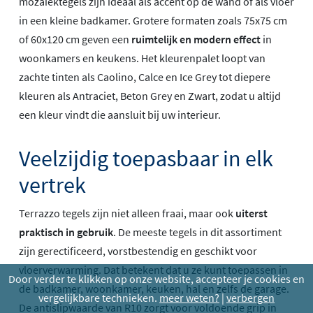
mozaïektegels zijn ideaal als accent op de wand of als vloer
in een kleine badkamer. Grotere formaten zoals 75x75 cm
of 60x120 cm geven een
ruimtelijk en modern effect
in
woonkamers en keukens. Het kleurenpalet loopt van
zachte tinten als Caolino, Calce en Ice Grey tot diepere
kleuren als Antraciet, Beton Grey en Zwart, zodat u altijd
een kleur vindt die aansluit bij uw interieur.
Veelzijdig toepasbaar in elk
vertrek
Terrazzo tegels zijn niet alleen fraai, maar ook
uiterst
praktisch in gebruik
. De meeste tegels in dit assortiment
zijn gerectificeerd, vorstbestendig en geschikt voor
vloerverwarming. Dat betekent dat u ze kunt toepassen in
Door verder te klikken op onze website, accepteer je cookies en
de badkamer, woonkamer, keuken, hal en zelfs de garage.
vergelijkbare technieken.
meer weten?
|
verbergen
De antislipwaarde van R10 zorgt voor voldoende grip in