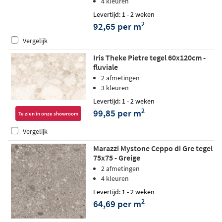
4 kleuren
Levertijd: 1 - 2 weken
2
92,65 per m
Vergelijk
Iris Theke Pietre tegel 60x120cm -
fluviale
2 afmetingen
3 kleuren
Levertijd: 1 - 2 weken
2
99,85 per m
Te zien in onze showroom
Vergelijk
Marazzi Mystone Ceppo di Gre tegel
75x75 - Greige
2 afmetingen
4 kleuren
Levertijd: 1 - 2 weken
2
64,69 per m