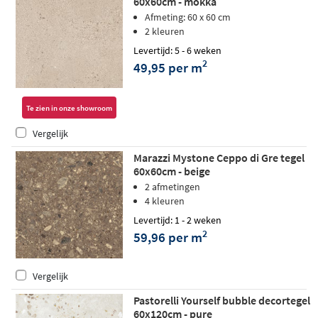
60x60cm - mokka
Afmeting: 60 x 60 cm
2 kleuren
Levertijd: 5 - 6 weken
2
49,95 per m
Te zien in onze showroom
Vergelijk
Marazzi Mystone Ceppo di Gre tegel
60x60cm - beige
2 afmetingen
4 kleuren
Levertijd: 1 - 2 weken
2
59,96 per m
Vergelijk
Pastorelli Yourself bubble decortegel
60x120cm - pure