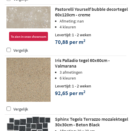
Pastorelli Yourself bubble decortegel
60x120cm - creme
Afmeting: nan
4 kleuren
Levertijd: 1 - 2 weken
Te zien in onze showroom
2
70,88 per m
Vergelijk
Iris Palladio tegel 60x60cm -
Valmarana
3 afmetingen
6 kleuren
Levertijd: 1 - 2 weken
2
92,65 per m
Vergelijk
Sphinx Tegels Terrazzo mozaïektegel
30x30cm - Beton Black
Afmeting: 30 x 30 cm