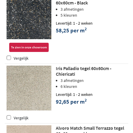
60x60cm - Black
3 afmetingen
5 kleuren
Levertijd: 1 - 2 weken
2
58,25 per m
Te zien in onze showroom
Vergelijk
Iris Palladio tegel 60x60cm -
Chiericati
3 afmetingen
6 kleuren
Levertijd: 1 - 2 weken
2
92,65 per m
Vergelijk
Alvoro Match Small Terrazzo tegel