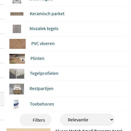
rieur is er een passende optie. Alle tegels
zijn
geschikt voor vloer en wand, vorstbe
Keramisch parket
stendig en compatibel met vloerverwarm
Mozaïek tegels
ing
, zodat u ze overal in huis kunt gebruik
en.
PVC vloeren
Plinten
Tegelprofielen
Restpartijen
Toebehoren
Filters