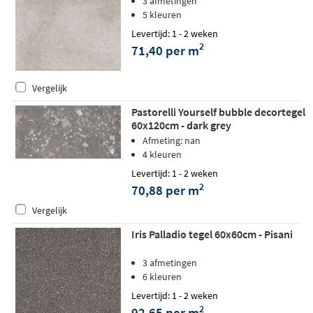
3 afmetingen
5 kleuren
Levertijd: 1 - 2 weken
2
71,40 per m
Vergelijk
Pastorelli Yourself bubble decortegel
60x120cm - dark grey
Afmeting: nan
4 kleuren
Levertijd: 1 - 2 weken
2
70,88 per m
Vergelijk
Iris Palladio tegel 60x60cm - Pisani
3 afmetingen
6 kleuren
Levertijd: 1 - 2 weken
2
92,65 per m