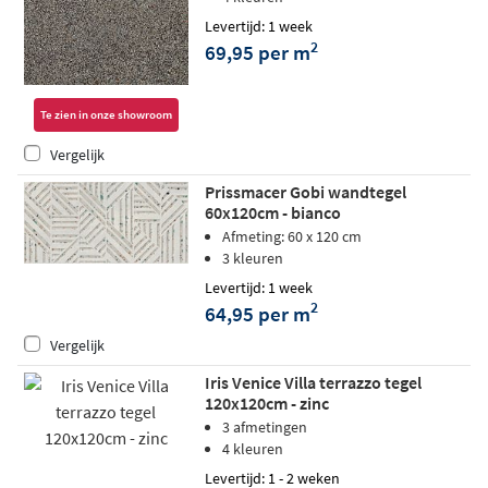
Levertijd: 1 week
2
69,95 per m
Te zien in onze showroom
Vergelijk
Prissmacer Gobi wandtegel
60x120cm - bianco
Afmeting: 60 x 120 cm
3 kleuren
Levertijd: 1 week
2
64,95 per m
Vergelijk
Iris Venice Villa terrazzo tegel
120x120cm - zinc
3 afmetingen
4 kleuren
Levertijd: 1 - 2 weken