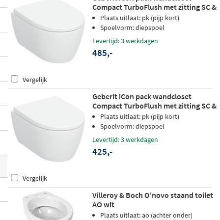
Compact TurboFlush met zitting SC &
of een strak back-to-wall model waarbij h
QR - glans wit - Keratect
Plaats uitlaat: pk (pijp kort)
et reservoir verborgen is, je vindt hier een
Spoelvorm: diepspoel
toilet dat past bij jouw badkamer en wens
Levertijd: 3 werkdagen
en. Veel modellen zijn uitgerust met
innov
485,-
atieve spoeltechnologieën en hygiënisch
e oppervlaktebehandelingen
voor extra g
Vergelijk
ebruiksgemak en eenvoudig onderhoud.
Geberit iCon pack wandcloset
Compact TurboFlush met zitting SC &
QR - glans wit
Plaats uitlaat: pk (pijp kort)
Spoelvorm: diepspoel
Levertijd: 3 werkdagen
425,-
Vergelijk
Villeroy & Boch O'novo staand toilet
AO wit
Plaats uitlaat: ao (achter onder)