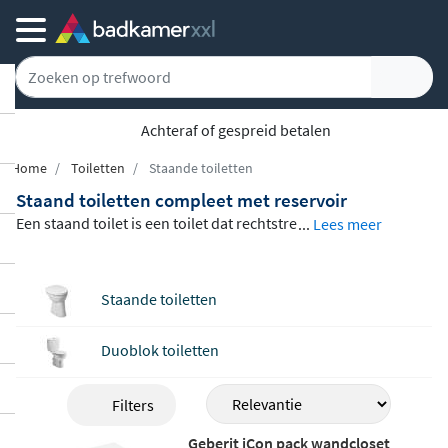
Achteraf of gespreid betalen
Home
Toiletten
Staande toiletten
Staand toiletten compleet met reservoir
Een staand toilet is een toilet dat rechtstre
...
Lees meer
eks op de vloer wordt geplaatst, in tegenst
elling tot een hangend toilet dat aan de w
Staande toiletten
and wordt bevestigd. In ons assortiment v
ind je
staande toiletten van gerenommee
Duoblok toiletten
rde merken als Villeroy & Boch, Duravit, G
rohe en Geberit
, in uitvoeringen zoals du
Filters
oblok en back-to-wall. Of je kiest voor een
klassiek duobloktoilet met opzetreservoir
Geberit iCon pack wandcloset