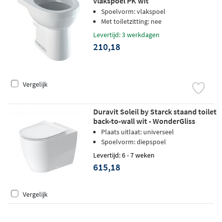
vlakspoel PK wit
Spoelvorm: vlakspoel
Met toiletzitting: nee
Levertijd: 3 werkdagen
210,18
Vergelijk
Duravit Soleil by Starck staand toilet
back-to-wall wit - WonderGliss
Plaats uitlaat: universeel
Spoelvorm: diepspoel
Levertijd: 6 - 7 weken
615,18
Vergelijk