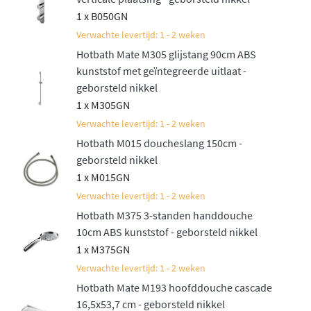
stijlvolle wandarm en geeft uw badkamer meteen een
1 x B050GN
luxe uitstraling. Dankzij het Hotbath Shower Power
Verwachte levertijd: 1 - 2 weken
System profiteert u van een krachtige, gelijkmatige
Hotbath Mate M305 glijstang 90cm ABS
waterstraal, ook bij lagere waterdruk.
kunststof met geïntegreerde uitlaat -
geborsteld nikkel
Flexibele handdouche opties
1 x M305GN
Verwachte levertijd: 1 - 2 weken
Deze doucheset is leverbaar met twee verschillende
Hotbath M015 doucheslang 150cm -
handdouches: een
staafmodel met één straalsoort
of
geborsteld nikkel
een
ronde handdouche met drie straalsoorten
1 x M015GN
(normaal, Airy en Massage). De ronde handdouche heeft
Verwachte levertijd: 1 - 2 weken
een diameter van 10 cm en biedt u de mogelijkheid om
Hotbath M375 3-standen handdouche
de straalsoort te wisselen door de straalplaat te draaien.
10cm ABS kunststof - geborsteld nikkel
Afhankelijk van uw keuze wordt de handdouche
1 x M375GN
geleverd met een glijstang of een vaste wandsteun met
Verwachte levertijd: 1 - 2 weken
uitlaat, beide inclusief een 150 cm lange doucheslang.
Hotbath Mate M193 hoofddouche cascade
16,5x53,7 cm - geborsteld nikkel