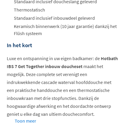
Standaard inclusief doucheslang geleverd
Thermostatisch
Standaard inclusief inbouwdeel geleverd
Keramisch binnenwerk (10 jaar garantie) dankzij het
Flüsh systeem
In het kort
Luxe en ontspanning in uw eigen badkamer: de
Hotbath
IBS 7 Get Together inbouw doucheset
maakt het
mogelijk. Deze complete set verenigt een
indrukwekkende cascade waterval hoofddouche met
een praktische handdouche en een thermostatische
inbouwkraan met drie stopfuncties. Dankzij de
hoogwaardige afwerking en het doordachte ontwerp
geniet u elke dag van ultiem douchecomfort.
Toon meer
Verkrijgbaar in chroom en geborsteld nikkel, past deze
doucheset in zowel eigentijdse als klassieke badkamers.