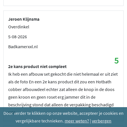
Jeroen Klijnsma
Overdinkel
5-08-2026
Badkamerxxl.nl
5
2e kans product niet compleet
Ik heb een afbouw set gekocht die niet helemaal er uit ziet
als de foto En een 2e kans product dit zou een Hotbath
cobber afbouwdeel echter zat alleen de knop in de doos
geen kroon en geen roset erg jammer dit in de
beschrijving stond dat alleen de verpakking beschadigd
was
Door verder te klikken op onze website, accepteer je cookies en
vergelijkbare technieken.
meer weten?
|
verbergen