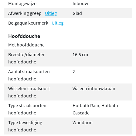
Montagewijze
Inbouw
Afwerking greep
Uitleg
Glad
Belgaqua keurmerk
Uitleg
Hoofddouche
Met hoofddouche
Breedte/diameter
16,5 cm
hoofddouche
Aantal straalsoorten
2
hoofddouche
Wisselen straalsoort
Via een inbouwkraan
hoofddouche
Type straalsoorten
Hotbath Rain, Hotbath
hoofddouche
Cascade
Type bevestiging
Wandarm
hoofddouche