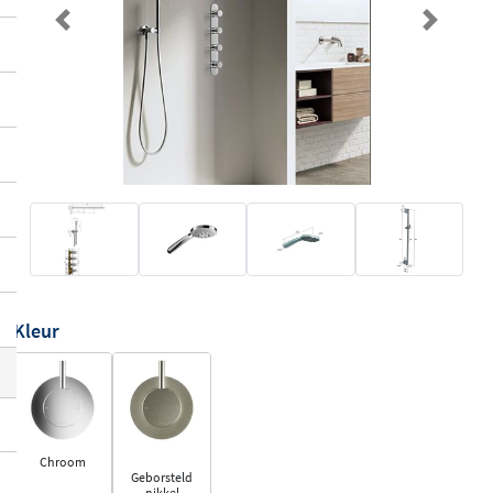
Previous
Next
Kleur
Chroom
Geborsteld
nikkel