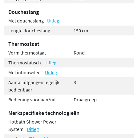
Doucheslang
Met doucheslang
Uitleg
Lengte doucheslang
150 cm
Thermostaat
Vorm thermostaat
Rond
Thermostatisch
Uitleg
Met inbouwdeel
Uitleg
Aantal uitgangen tegelijk
3
bedienbaar
Bediening voor aan/uit
Draaigreep
Merkspecifieke technologieën
Hotbath Shower Power
System
Uitleg