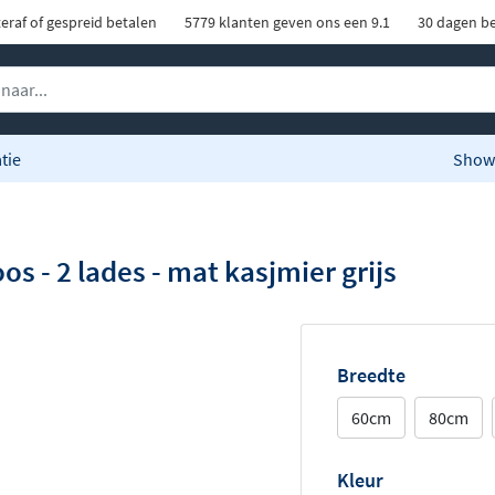
eraf of gespreid betalen
5779 klanten geven ons een 9.1
30 dagen be
tie
Show
s - 2 lades - mat kasjmier grijs
Breedte
60cm
80cm
Kleur