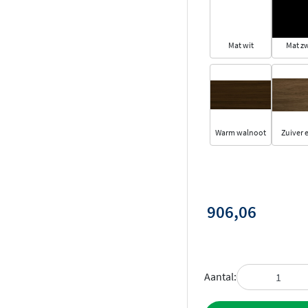
Mat wit
Mat z
Warm walnoot
Zuiver 
906,06
Aantal: