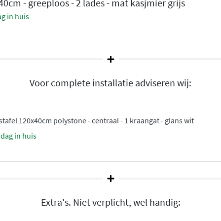
0cm - greeploos - 2 lades - mat kasjmier grijs
ader
g in huis
bruik
ich
. De binnenzijde van elke
jft functioneren.
Voor complete installatie adviseren wij:
bovenste lade beschikt over
gewerkt wordt zonder dat u
tafel 120x40cm polystone - centraal - 1 kraangat - glans wit
sdag in huis
eld over drie hoogwaardige
 onderhoudsgemak. Hieronder
afwerking met zich
Extra's. Niet verplicht, wel handig: