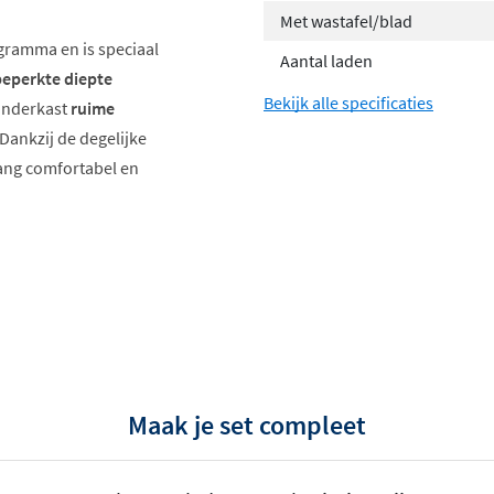
Met wastafel/blad
gramma en is speciaal
Aantal laden
eperkte diepte
Bekijk alle specificaties
 onderkast
ruime
 Dankzij de degelijke
lang comfortabel en
ades met metalen binnenbak
tfineer
Maak je set compleet