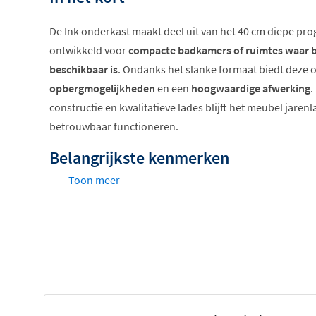
De Ink onderkast maakt deel uit van het 40 cm diepe pro
ontwikkeld voor
compacte badkamers of ruimtes waar b
beschikbaar is
. Ondanks het slanke formaat biedt deze
opbergmogelijkheden
en een
hoogwaardige afwerking
.
constructie en kwalitatieve lades blijft het meubel jaren
betrouwbaar functioneren.
Belangrijkste kenmerken
Toon meer
Deel van het 40 cm diepe programma
Uitgerust met hoogwaardige Hettich softclosing l
Bovenste lade voorzien van sifonuitsparing
Beschikbaar in gelakte kleuren, houtdecors en hou
Verkrijgbaar in 60, 80, 100 en 120 cm breedte
Meubelsifon inbegrepen
Optioneel verkrijgbaar met LED ladeverlichting