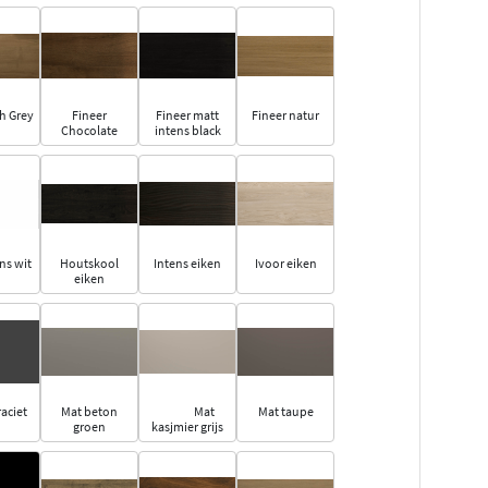
h Grey
Fineer
Fineer matt
Fineer natur
Chocolate
intens black
ns wit
Houtskool
Intens eiken
Ivoor eiken
eiken
aciet
Mat beton
Mat
Mat taupe
groen
kasjmier grijs