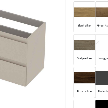
Blank eiken
Fineer As
Greige eiken
Hooggla
Koper eiken
Mat antr