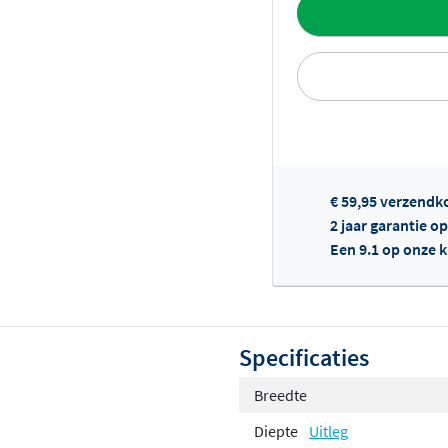
Toevoegen aan 
€ 59,95 verzendk
Of
2 jaar garantie op
Een 9.1 op onze 
Specificaties
Breedte
Diepte
Uitleg