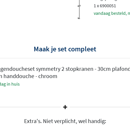
topkranen bieden volledige
1 x 6900051
fzonderlijk en schakelt
vandaag besteld, 
 en comfortabele douche-
en is gegarandeerd.
evestigingsopties
Maak je set compleet
ches: van 20 cm tot 30 cm
 uitvoering
. Daarnaast kiest
egendoucheset symmetry 2 stopkranen - 30cm plafon
rakke, moderne look, of
den handdouche - chroom
 Elke hoofddouche levert
ag in huis
varing tot een
e straalpatronen
anddouche in verschillende
Extra's. Niet verplicht, wel handig:
illende straalpatronen, de