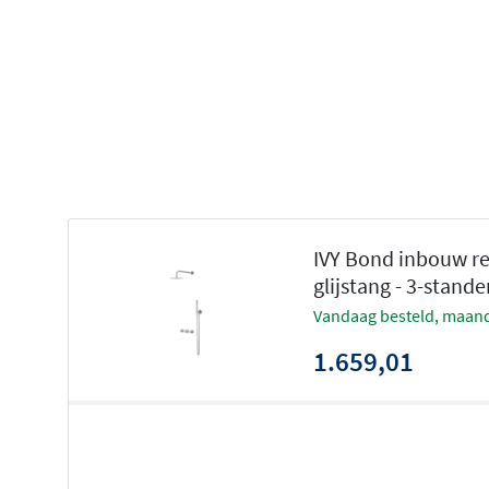
wanneer elders in huis water wordt gebruikt. De twee s
controle: u bedient zowel hoofddouche als handdouche a
eenvoudig tussen beide met een draaigreep. Een veilige
ervaring zonder onaangename temperatuurschommeling
Keuze uit diverse hoofddouches en b
Deze doucheset is leverbaar met verschillende hoofddou
diameter, in zowel een medium als een
ultra-slanke slim
IVY Bond inbouw r
u tussen een plafondbuis van 15 cm of 30 cm voor een st
glijstang - 3-stan
een wandarm van 40 cm voor een klassiekere opstelling.
vandaag besteld, maand
een heerlijke, gelijkmatige regenstraal die uw douche-er
wellnessmoment maakt.
1.659,01
Veelzijdige handdouche met meerder
Naast de hoofddouche beschikt u over een praktische h
uitvoeringen. De
3-standen handdouche
met drie versch