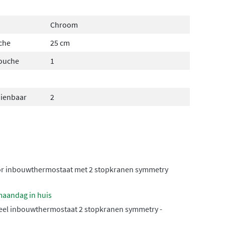
Chroom
che
25 cm
douche
1
dienbaar
2
or inbouwthermostaat met 2 stopkranen symmetry
maandag in huis
el inbouwthermostaat 2 stopkranen symmetry -