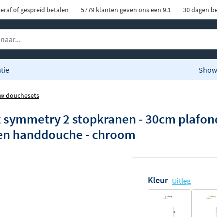
eraf of gespreid betalen
5779 klanten geven ons een 9.1
30 dagen be
tie
Show
w douchesets
 symmetry 2 stopkranen - 30cm plafo
nden handdouche - chroom
Kleur
Uitleg