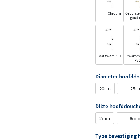
Chroom
Geborste
goud 
Mat zwart PED
Zwart c
PV
Diameter hoofdd
20cm
25c
Dikte hoofddouch
2mm
8m
Type bevestiging