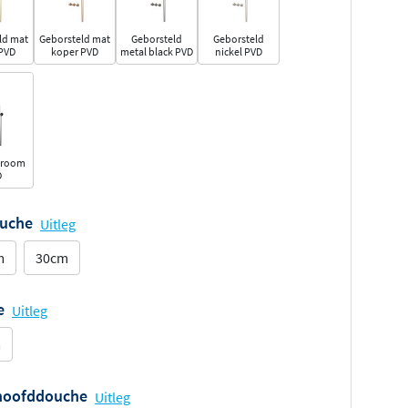
ld mat
Geborsteld mat
Geborsteld
Geborsteld
PVD
koper PVD
metal black PVD
nickel PVD
hroom
D
ouche
Uitleg
m
30cm
e
Uitleg
m
 hoofddouche
Uitleg