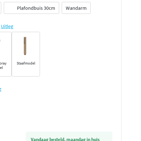
Plafondbuis 30cm
Wandarm
Uitleg
pray
Staafmodel
el
g
vandaag besteld, maandag in huis