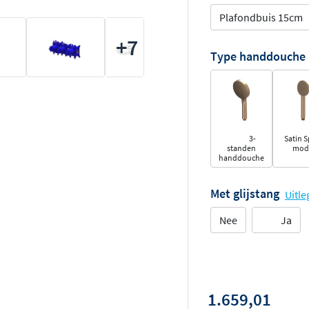
Plafondbuis 15cm
+7
Type handdouche
3-
Satin S
standen
mod
handdouche
Met glijstang
Uitle
Nee
Ja
1.659,01