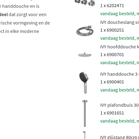
1 x 6202471
e handdouche en is
vandaag besteld, 
deel
dat zorgt voor een
IVY doucheslang 
rische vormgeving en de
1 x 6900251
ect in elke moderne
vandaag besteld, 
IVY hoofddouche 
1 x 6900701
vandaag besteld, 
IVY handdouche 3-
1 x 6900401
vandaag besteld, 
IVY plafondbuis 3
maal douchegenot
1 x 6901651
vandaag besteld, 
ermostatische inbouwdeel
nte watertemperatuur, ook
IVY glijstang 80cm