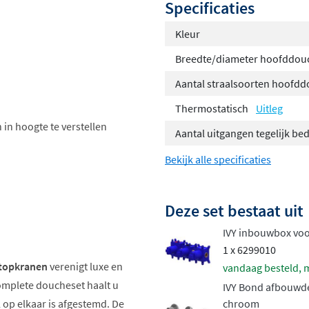
Specificaties
Kleur
Breedte/diameter hoofddou
Aantal straalsoorten hoofd
Thermostatisch
Uitleg
 in hoogte te verstellen
Aantal uitgangen tegelijk be
Bekijk alle specificaties
Deze set bestaat uit
IVY inbouwbox vo
1 x 6299010
stopkranen
verenigt luxe en
vandaag besteld, 
complete doucheset haalt u
IVY Bond afbouwde
l op elkaar is afgestemd. De
chroom