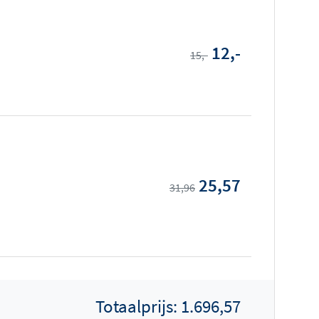
12,-
15,-
25,57
31,96
Totaalprijs:
1.696,57