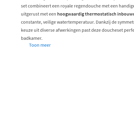
set combineert een royale regendouche met een handig
uitgerust met een
hoogwaardig thermostatisch inbouw
constante, veilige watertemperatuur. Dankzij de symmet
keuze uit diverse afwerkingen past deze doucheset perf
badkamer.
Toon meer
Complete inbouw regendoucheset
Thermostatische mengkraan met 2 stopkranen
Meerdere afwerkingen beschikbaar
Keuze uit verschillende hoofddouche-formaten
Inclusief 3-standen handdouche of staafmodel
Met glijstang of wandhouder
Thermostatische regeling voor opti
Het hart van deze doucheset vormt het
hoogwaardige th
met twee stopkranen. Dit systeem waarborgt een consta