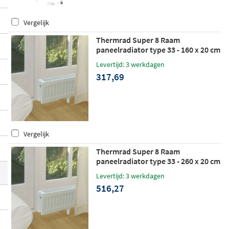
uminium, afgewerkt in wit, zwart, chroom
Vergelijk
of geborsteld RVS, en is beschikbaar als
w
atergevoed, volledig elektrisch
of hybride
Thermrad Super 8 Raam
paneelradiator type 33 - 160 x 20 cm
voor lage temperatuurverwarming.
(L x H)
Levertijd: 3 werkdagen
317,69
Vergelijk
Thermrad Super 8 Raam
paneelradiator type 33 - 260 x 20 cm
(L x H)
Levertijd: 3 werkdagen
516,27