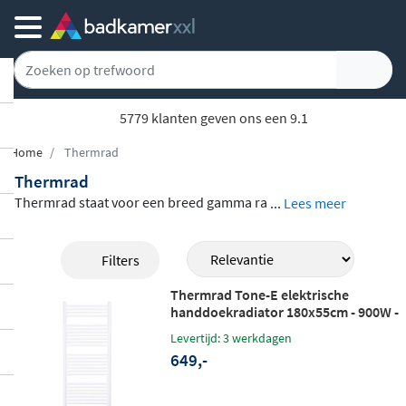
5779 klanten geven ons een 9.1
Home
Thermrad
Thermrad
Thermrad staat voor een breed gamma ra
...
Lees meer
diatoren en handdoekradiatoren dat elke
ruimte en elk verwarmingssysteem bedie
Filters
nt. Van
compacte paneelradiatoren
onder
Thermrad Tone-E elektrische
het raam tot slanke verticale designradiat
handdoekradiator 180x55cm - 900W -
oren en elektrische handdoekradiatoren
wit RAL 9016
Levertijd: 3 werkdagen
voor de badkamer: het aanbod biedt voor
649,-
iedere situatie een doordachte oplossing.
De collectie omvat modellen in staal en al