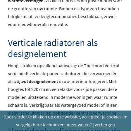
warmtevermogen.
Zo kiest u precies het juiste model voor
de grootte van uw ruimte. Binnen elk type zijn bovendien
talrijke maat- en lengtecombinaties beschikbaar, zowel
voor nieuwbouw als renovatie.
Verticale radiatoren als
designelement
Hoog, strak en opvallend aanwezig: de Thermrad Vertical
serie biedt verticale paneelradiatoren die verwarmen én
als
stijlvol designelement
in uw interieur fungeren. Met
hoogtes tot 220 cm en een vlakke voorzijde passen deze
modellen uitstekend in moderne woningen waar ruimte
schaars is. Verkrijgbaar als watergevoed model of in een
elektrische uitvoering, ook zonder centrale verwarming.
Door verder te klikken op onze website, accepteer je cookies en
vergelijkbare technieken.
meer weten?
|
verbergen