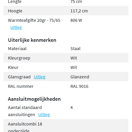
Lengte
75 cm
betrouwbare prestaties en optimaal comfort.
Hoogte
117,2 cm
Warmteafgifte 20gr - 75/65
806 W
Uitleg
Uiterlijke kenmerken
Materiaal
Staal
Kleurgroep
Wit
Kleur
Wit
Glansgraad
Uitleg
Glanzend
RAL nummer
RAL 9016
Aansluitmogelijkheden
Aantal standaard
4
aansluitingen
Uitleg
Aansluitcombi 18
onderzijde