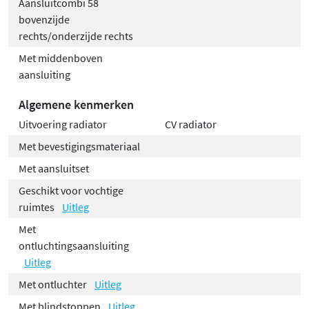
Aansluitcombi 58
bovenzijde
rechts/onderzijde rechts
Met middenboven
aansluiting
Algemene kenmerken
Uitvoering radiator
CV radiator
Met bevestigingsmateriaal
Met aansluitset
Geschikt voor vochtige
ruimtes
Uitleg
Met
ontluchtingsaansluiting
Uitleg
Met ontluchter
Uitleg
Met blindstoppen
Uitleg