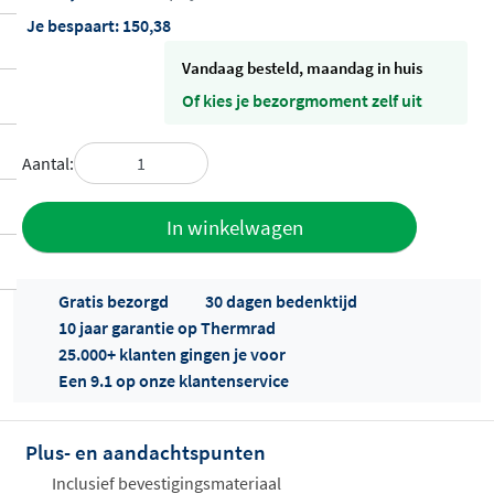
Je bespaart:
150,38
vandaag besteld, maandag in huis
Of kies je bezorgmoment zelf uit
Aantal:
Toevoegen
In winkelwagen
aan offerte
Gratis bezorgd
30 dagen bedenktijd
10 jaar garantie op Thermrad
25.000+ klanten gingen je voor
Een 9.1 op onze klantenservice
Plus- en aandachtspunten
Offertes
ophalen...
Inclusief bevestigingsmateriaal