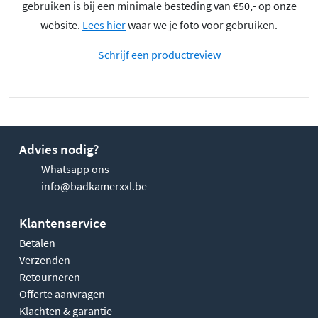
gebruiken is bij een minimale besteding van €50,- op onze
website.
Lees hier
waar we je foto voor gebruiken.
Schrijf een productreview
Advies nodig?
Whatsapp ons
info@badkamerxxl.be
Klantenservice
Betalen
Verzenden
Retourneren
Offerte aanvragen
Klachten & garantie