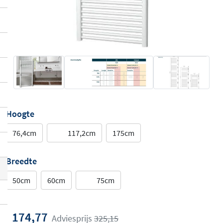
Hoogte
76,4cm
117,2cm
175cm
Breedte
50cm
60cm
75cm
174,77
Adviesprijs
325,15