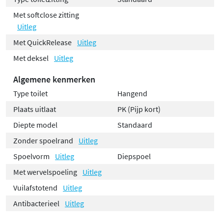
Met softclose zitting
Uitleg
Met QuickRelease
Uitleg
Met deksel
Uitleg
Algemene kenmerken
Type toilet
Hangend
Plaats uitlaat
PK (Pijp kort)
Diepte model
Standaard
Zonder spoelrand
Uitleg
Spoelvorm
Uitleg
Diepspoel
Met wervelspoeling
Uitleg
Vuilafstotend
Uitleg
Antibacterieel
Uitleg