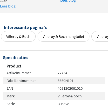
Lees blog
2025
Lees blog
Interessante pagina's
Villeroy & Boch
Villeroy & Boch hangtoilet
Viller
Specificaties
Product
Artikelnummer
22734
Fabrikantnummer
5660H101
EAN
4051202081010
Merk
Villeroy & boch
Serie
O.novo