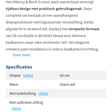
Het Villeroy & Boch O.novo pack wandcloset verenigt
tijdloos design met praktisch gebruiksgemak
. Deze
complete set bestaat uit een wandhangend
diepspoelcloset met bijpassende closetzitting, beide
afgewerkt in stralend wit. Dankzij het
compacte formaat
van 56 cm diepte is dit toilet ideaal voor kleinere
badkamers waar elke centimeter telt. Het elegante
ontwerp past moeiteloos in iedere badkamerinrichting,
Toon meer
van modern tot klassiek.
Specificaties
Complete set met toilet en zitting
SoftClose voor geruisloos sluiten
Diepte
Uitleg
56 cm
QuickRelease voor makkelijk poetsen
Kleur
Glans wit
Waterbesparend met 3/4,5 liter spoeling
Met toiletzitting
Uitleg
Wandhangend voor eenvoudig vloeronderhoud
Met softclose zitting
Gebruiksgemak en hygiëne
Uitleg