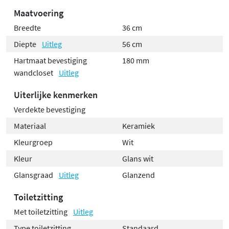
Maatvoering
Breedte
36 cm
Diepte
Uitleg
56 cm
Hartmaat bevestiging
180 mm
wandcloset
Uitleg
Uiterlijke kenmerken
Verdekte bevestiging
Materiaal
Keramiek
Kleurgroep
Wit
Kleur
Glans wit
Glansgraad
Uitleg
Glanzend
Toiletzitting
Met toiletzitting
Uitleg
Type toiletzitting
Standaard