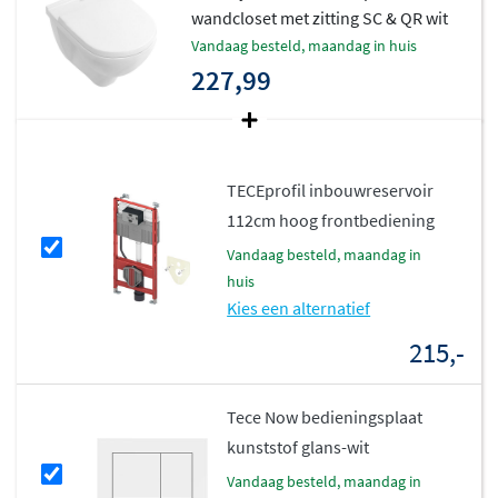
wandcloset met zitting SC & QR wit
geurtjes.
vandaag besteld, maandag in huis
CeramicPlus voor langdurig proper
227,99
Bij de variant met CeramicPlus krijgt u een
speciale
coating
die vuil, kalk en bacteriën geen kans geeft.
Water en vuil glijden als het ware van het oppervlak af,
TECEprofil inbouwreservoir
waardoor uw toilet langer proper blijft en u minder vaak
112cm hoog frontbediening
hoeft te poetsen. Deze coating is direct in het keramiek
vandaag besteld, maandag in
verwerkt en blijft dus altijd effectief.
huis
Kies een alternatief
215,-
Tece Now bedieningsplaat
kunststof glans-wit
vandaag besteld, maandag in