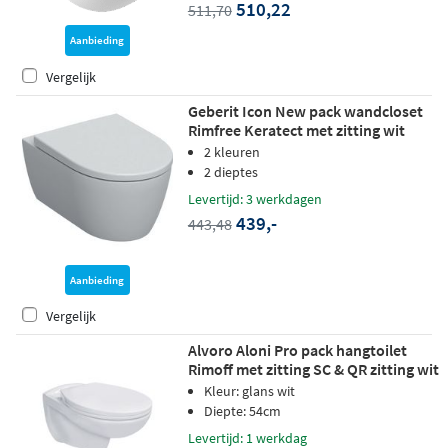
510,22
511,70
Aanbieding
Vergelijk
Geberit Icon New pack wandcloset
Rimfree Keratect met zitting wit
2 kleuren
2 dieptes
Levertijd: 3 werkdagen
439,-
443,48
Aanbieding
Vergelijk
Alvoro Aloni Pro pack hangtoilet
Rimoff met zitting SC & QR zitting wit
Kleur: glans wit
Diepte: 54cm
Levertijd: 1 werkdag