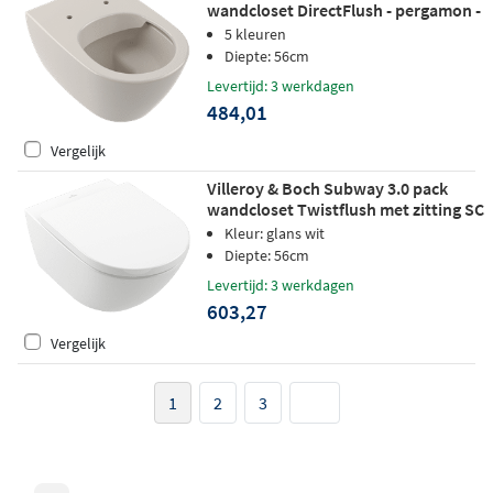
wandcloset DirectFlush - pergamon -
CeramicPlus
5 kleuren
Diepte: 56cm
Levertijd: 3 werkdagen
484,01
Vergelijk
Villeroy & Boch Subway 3.0 pack
wandcloset Twistflush met zitting SC
& QR wit - CeramicPlus
Kleur: glans wit
Diepte: 56cm
Levertijd: 3 werkdagen
603,27
Vergelijk
1
2
3