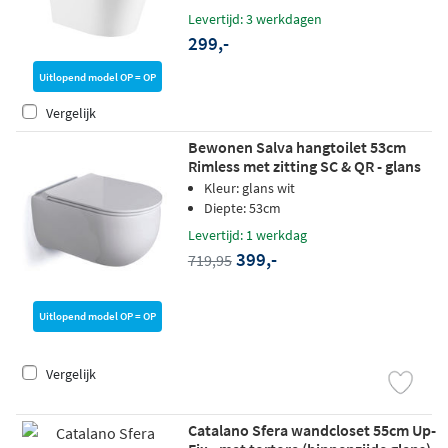
Levertijd: 3 werkdagen
299,-
Uitlopend model OP = OP
Vergelijk
Bewonen Salva hangtoilet 53cm
Rimless met zitting SC & QR - glans
wit
Kleur: glans wit
Diepte: 53cm
Levertijd: 1 werkdag
399,-
719,95
Uitlopend model OP = OP
Vergelijk
Catalano Sfera wandcloset 55cm Up-