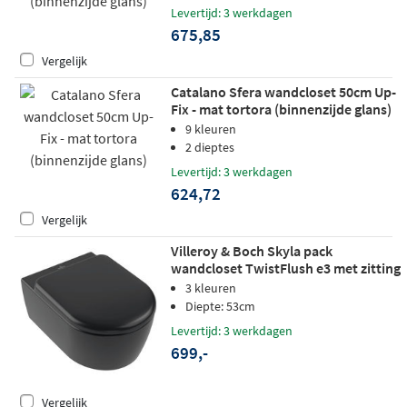
Levertijd: 3 werkdagen
675,85
Vergelijk
Catalano Sfera wandcloset 50cm Up-
Fix - mat tortora (binnenzijde glans)
9 kleuren
2 dieptes
Levertijd: 3 werkdagen
624,72
Vergelijk
Villeroy & Boch Skyla pack
wandcloset TwistFlush e3 met zitting
SC + QR - Pure Black - CeramicPlus
3 kleuren
Diepte: 53cm
Levertijd: 3 werkdagen
699,-
Vergelijk