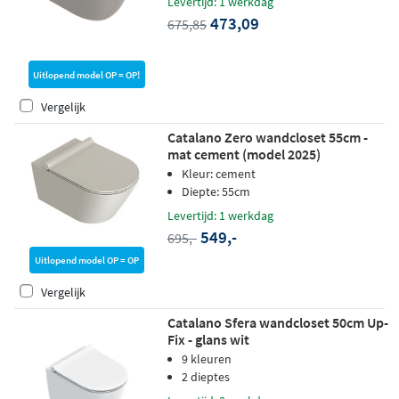
Levertijd: 1 werkdag
473,09
675,85
Uitlopend model OP = OP!
Vergelijk
Catalano Zero wandcloset 55cm -
mat cement (model 2025)
Kleur: cement
Diepte: 55cm
Levertijd: 1 werkdag
549,-
695,-
Uitlopend model OP = OP
Vergelijk
Catalano Sfera wandcloset 50cm Up-
Fix - glans wit
9 kleuren
2 dieptes