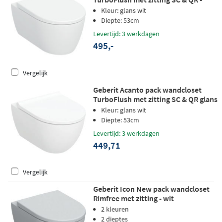
glans wit - Keratect
Kleur: glans wit
Diepte: 53cm
Levertijd: 3 werkdagen
495,-
Vergelijk
Geberit Acanto pack wandcloset
TurboFlush met zitting SC & QR glans
wit - KeraTect
Kleur: glans wit
Diepte: 53cm
Levertijd: 3 werkdagen
449,71
Vergelijk
Geberit Icon New pack wandcloset
Rimfree met zitting - wit
2 kleuren
2 dieptes