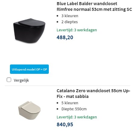
Blue Label Balder wandcloset
Rimfree normaal 53cm met zitting SC
& QR - mat zwart
3 kleuren
2 dieptes
Levertijd: 3 werkdagen
488,20
Uitlopend model OP = OP
Vergelijk
Catalano Zero wandcloset 55cm Up-
Fix - mat sabbia
5 kleuren
Diepte: 550cm
Levertijd: 3 werkdagen
840,95