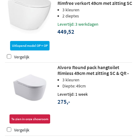
Rimfree verkort 49cm met zitting SC
& QR - mat wit
3 kleuren
2 dieptes
Levertijd: 3 werkdagen
449,52
Uitlopend model OP = OP
Vergelijk
Alvoro Round pack hangtoilet
Rimless 49cm met zitting SC & QR -
glans wit
3 kleuren
Diepte: 49cm
Levertijd: 1 week
275,-
Te zien in onze showroom
Vergelijk