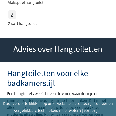
Vlakspoel hangtoilet
Z
Zwart hangtoilet
Advies over Hangtoiletten
Hangtoiletten voor elke
badkamerstijl
Een hangtoilet zweeft boven de vloer, waardoor je de
ruimte eronder eenvoudig kunt schoonmaken. Dat is niet
Door verder te klikken op onze website, accepteer je cookies en
alleen praktisch, maar geeft je toilet ook een
strakke,
vergelijkbare technieken.
meer weten?
|
verbergen
moderne uitstraling
. Het waterreservoir zit verborgen in