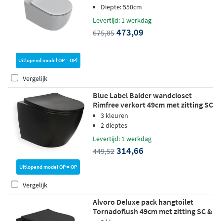
Diepte: 550cm
Levertijd: 1 werkdag
473,09
675,85
Uitlopend model OP = OP!
Vergelijk
Blue Label Balder wandcloset
Rimfree verkort 49cm met zitting SC
& QR - mat zwart
3 kleuren
2 dieptes
Levertijd: 1 werkdag
314,66
449,52
Uitlopend model OP = OP
Vergelijk
Alvoro Deluxe pack hangtoilet
Tornadoflush 49cm met zitting SC &
QR - mat zwart