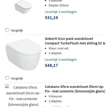
5 kleuren
Diepte: 550cm
Levertijd: 3 werkdagen
531,19
Vergelijk
Geberit iCon pack wandcloset
Compact TurboFlush met zitting SC &
QR - mat wit
Kleur: mat wit
2 dieptes
Levertijd: 3 werkdagen
548,17
Vergelijk
Catalano Sfera wandcloset 55cm Up-
Fix - mat cemento (binnenzijde glans)
9 kleuren
2 dieptes