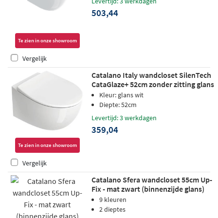
Levertijd: 3 werkdagen
503,44
Te zien in onze showroom
Vergelijk
Catalano Italy wandcloset SilenTech
CataGlaze+ 52cm zonder zitting glans
wit
Kleur: glans wit
Diepte: 52cm
Levertijd: 3 werkdagen
359,04
Te zien in onze showroom
Vergelijk
Catalano Sfera wandcloset 55cm Up-
Fix - mat zwart (binnenzijde glans)
9 kleuren
2 dieptes