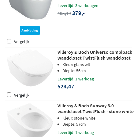
Levertijd: 3 werkdagen
379,-
405,19
Aanbieding
Vergelijk
Villeroy & Boch Universo combipack
wandcloset TwistFlush wandcloset
met zitting SC & QR wit
Kleur: glans wit
Diepte: 56cm
Levertijd: 1 werkdag
524,47
Vergelijk
Villeroy & Boch Subway 3.0
wandcloset TwistFlush - stone white
- CeramicPlus
Kleur: stone white
Diepte: 57cm
Levertijd: 1 werkdag