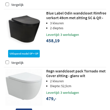
Vergelijk
Blue Label Odin wandcloset Rimfree
verkort 49cm met zitting SC & QR -
mat zwart
3 kleuren
2 dieptes
Levertijd: 3 werkdagen
458,19
Uitlopend model OP = OP
Vergelijk
Regn wandcloset pack Tornado met
Cover zitting - glans wit
2 kleuren
Diepte: 52,5cm
Levertijd: 3 werkdagen
479,-