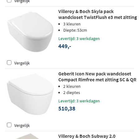
Vergelijk
Villeroy & Boch Skyla pack
wandcloset TwistFlush e3 met zitting
SC + QR - glans wit
3 kleuren
Diepte: 53cm
Levertijd: 3 werkdagen
449,-
Vergelijk
Geberit Icon New pack wandcloset
Compact Rimfree met zitting SC & QR
- mat wit
2 kleuren
2 dieptes
Levertijd: 3 werkdagen
510,38
Vergelijk
Villeroy & Boch Subway 2.0