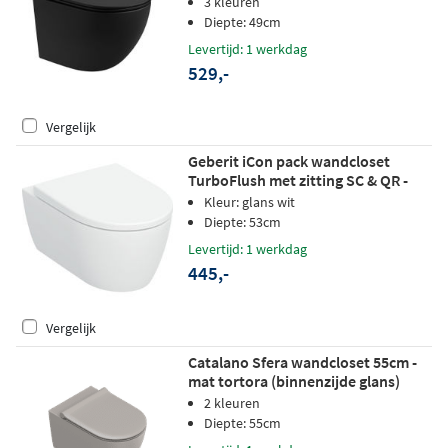
3 kleuren
Diepte: 49cm
Levertijd: 1 werkdag
529,-
Vergelijk
Geberit iCon pack wandcloset
TurboFlush met zitting SC & QR -
glans wit
Kleur: glans wit
Diepte: 53cm
Levertijd: 1 werkdag
445,-
Vergelijk
Catalano Sfera wandcloset 55cm -
mat tortora (binnenzijde glans)
(model 2025)
2 kleuren
Diepte: 55cm