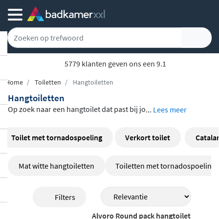
5779 klanten geven ons een 9.1
Home
Toiletten
Hangtoiletten
Hangtoiletten
Op zoek naar een hangtoilet dat past bij jo
...
Lees meer
uw badkamer of toiletruimte? Bij Badkam
erxxl.nl vind je een uitgebreid assortiment
Toilet met tornadospoeling
Verkort toilet
Catala
hangtoiletten van topmerken als
Villeroy
& Boch, Duravit, Catalano en Geberit
. Of j
Mat witte hangtoiletten
Toiletten met tornadospoeling
e nu kiest voor een strak wit model, een o
pvallend mat zwart of een bijzondere kleu
Filters
r zoals grafiet of cappuccino, er is altijd ee
n wandcloset dat bij jouw stijl aansluit. Ve
Alvoro Round pack hangtoilet