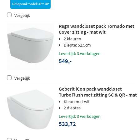
Uitlopend model OP = OP
Vergelijk
Regn wandcloset pack Tornado met
Cover zitting - mat wit
2 kleuren
Diepte: 52,5cm
Levertijd: 3 werkdagen
549,-
Vergelijk
Geberit iCon pack wandcloset
TurboFlush met zitting SC & QR - mat
wit
Kleur: mat wit
2 dieptes
Levertijd: 3 werkdagen
533,72