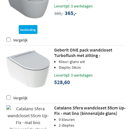
Levertijd: 3 werkdagen
365,-
380,-
Aanbieding
Vergelijk
Geberit ONE pack wandcloset
Turboflush met zitting -
designafdekking wit
Kleur: glans wit
Diepte: 54cm
Levertijd: 3 werkdagen
528,60
Vergelijk
Catalano Sfera wandcloset 55cm Up-
Fix - mat lino (binnenzijde glans)
9 kleuren
2 dieptes