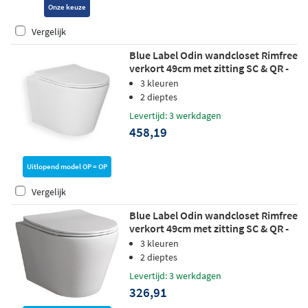
Onze keuze
Vergelijk
Blue Label Odin wandcloset Rimfree
verkort 49cm met zitting SC & QR -
mat wit
3 kleuren
2 dieptes
Levertijd: 3 werkdagen
458,19
Uitlopend model OP = OP
Vergelijk
Blue Label Odin wandcloset Rimfree
verkort 49cm met zitting SC & QR -
glans wit
3 kleuren
2 dieptes
Levertijd: 3 werkdagen
326,91