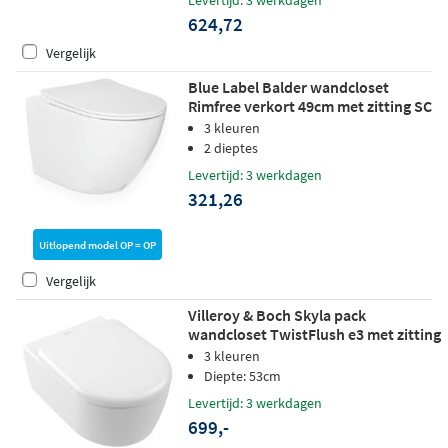
624,72
Vergelijk
Blue Label Balder wandcloset
Rimfree verkort 49cm met zitting SC
& QR - glans wit
3 kleuren
2 dieptes
Levertijd: 3 werkdagen
321,26
Uitlopend model OP = OP
Vergelijk
Villeroy & Boch Skyla pack
wandcloset TwistFlush e3 met zitting
SC + QR - mat wit - CeramicPlus
3 kleuren
Diepte: 53cm
Levertijd: 3 werkdagen
699,-