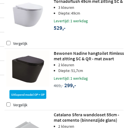
Tornadoflush 49cm met zitting SC &
QR - mat wit
3 kleuren
Diepte: 49cm
Levertijd: 1 werkdag
529,-
Vergelijk
Bewonen Nadine hangtoilet Rimless
met zitting SC & QR - mat zwart
2 kleuren
Diepte: 51,7cm
Levertijd: 1 werkdag
299,-
469,-
Uitlopend model OP = OP
Vergelijk
Catalano Sfera wandcloset 55cm -
mat cemento (binnenzijde glans)
(model 2025)
2 kleuren