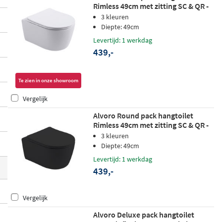
Rimless 49cm met zitting SC & QR -
el modellen zijn
randloos (rimless)
uitgev
mat wit
3 kleuren
oerd voor een betere hygiëne en eenvoud
Diepte: 49cm
iger schoonmaken.
Levertijd: 1 werkdag
439,-
Te zien in onze showroom
Vergelijk
Alvoro Round pack hangtoilet
Rimless 49cm met zitting SC & QR -
mat zwart
3 kleuren
Diepte: 49cm
Levertijd: 1 werkdag
439,-
Vergelijk
Alvoro Deluxe pack hangtoilet