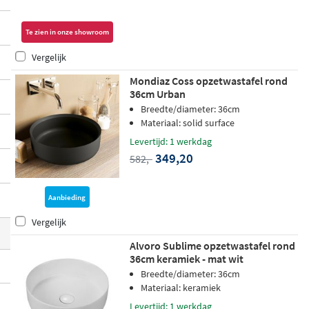
face en mineraalmarmer
. Van compacte r
onde modellen tot ruime ovale en rechtho
Te zien in onze showroom
ekige varianten: voor elke badkamerstijl e
Vergelijk
n ruimte is er een passende keuze beschik
Mondiaz Coss opzetwastafel rond
baar.
36cm Urban
Breedte/diameter: 36cm
Materiaal: solid surface
Levertijd: 1 werkdag
349,20
582,-
Aanbieding
Vergelijk
Alvoro Sublime opzetwastafel rond
36cm keramiek - mat wit
Breedte/diameter: 36cm
Materiaal: keramiek
Levertijd: 1 werkdag