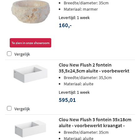
creme
Breedte/diameter: 35cm
Materiaal: marmer
Levertijd: 1 week
160,-
Te zien in onze showroom
Vergelijk
Clou New Flush 2 fontein
35,5x24,5cm aluite - voorbewerkt
kraangat - mat wit - met afvoerplaat
Breedte/diameter: 35,5cm
Materiaal: aluite
Levertijd: 1 week
595,01
Vergelijk
Clou New Flush 3 fontein 35x18cm
aluite - voorbewerkt kraangat -
rechts - mat wit
Breedte/diameter: 35cm
Materiaal: aluite