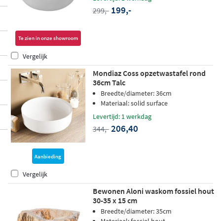
199,-
299,-
Te zien in onze showroom
Vergelijk
Mondiaz Coss opzetwastafel rond
36cm Talc
Breedte/diameter: 36cm
Materiaal: solid surface
Levertijd: 1 werkdag
206,40
344,-
Aanbieding
Vergelijk
Bewonen Aloni waskom fossiel hout
30-35 x 15 cm
Breedte/diameter: 35cm