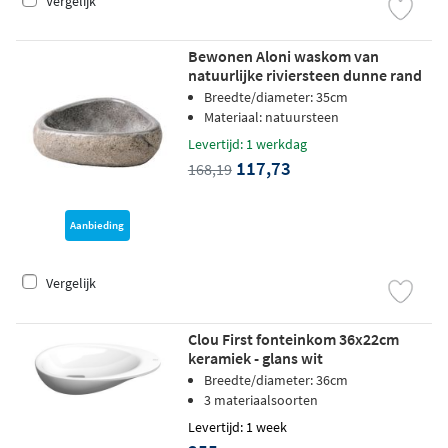
Vergelijk
Bewonen Aloni waskom van
natuurlijke riviersteen dunne rand
30-35 x 15 x 1,5 cm - grijs
Breedte/diameter: 35cm
Materiaal: natuursteen
Levertijd: 1 werkdag
117,73
168,19
Aanbieding
Vergelijk
Clou First fonteinkom 36x22cm
keramiek - glans wit
Breedte/diameter: 36cm
3 materiaalsoorten
Levertijd: 1 week