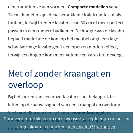
een ruime keuze aan vormen.
Compacte modellen
vanaf
24 cm diameter zijn ideaal voor kleine toiletruimtes of als
fontein, terwijl bredere lavabo's van 60 cm of meer perfect
passen in een ruimere badkamer. De hoogte van de lavabo
bepaalt mede hoe de kom op het meubel oogt: een lage,
schaalvormige lavabo geeft een open en modern effect,
terwijl een hogere kom meer volume en karakter toevoegt.
Met of zonder kraangat en
overloop
Bij het kiezen van een opzetlavabo is het belangrijk te
letten op de aanwezigheid van een kraangat en overloop.
Veel modellen worden geleverd
zonder kraangat
, wat
Door verder te klikken op onze website, accepteer je cookies en
betekent dat u een wandkraan of een verhoogde
vergelijkbare technieken.
meer weten?
|
verbergen
opbouwkraan nodig heeft. Sommige modellen hebben