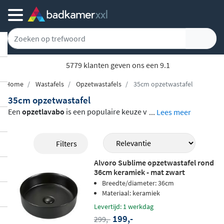
5779 klanten geven ons een 9.1
Home
Wastafels
Opzetwastafels
35cm opzetwastafel
35cm opzetwastafel
Een
opzetlavabo
is een populaire keuze v
...
Lees meer
oor wie een stijlvolle en eigentijdse badka
mer wil inrichten. Geplaatst op een lavabo
Filters
blad of badkamermeubel wordt hij metee
Alvoro Sublime opzetwastafel rond
n een blikvanger in de ruimte. In dit uitgeb
36cm keramiek - mat zwart
reide assortiment vindt u opzetlavabo's e
Breedte/diameter: 36cm
n fonteinen van merken als Clou, Villeroy
Materiaal: keramiek
& Boch, Ideavit, Brauer, Ink en Luca Sanita
Levertijd: 1 werkdag
199,-
299,-
ir, in materialen zoals
keramiek, Solid Sur