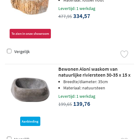
Materiaal: fossiel hout
Levertijd: 1 werkdag
334,57
477,95
Te zien in onze showroom
Vergelijk
Bewonen Aloni waskom van
natuurlijke riviersteen 30-35 x 15 x
1,5 cm - zwart
Breedte/diameter: 35cm
Materiaal: natuursteen
Levertijd: 1 werkdag
139,76
199,65
Aanbieding