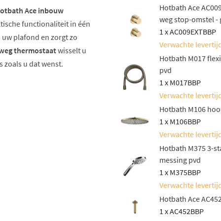
Hotbath Ace AC009
otbath Ace inbouw
weg stop-omstel -
ische functionaliteit in één
1 x AC009EXTBBP
 uw plafond en zorgt zo
Verwachte levertijd
weg thermostaat
wisselt u
Hotbath M017 flex
zoals u dat wenst.
pvd
1 x M017BBP
Verwachte levertijd
Hotbath M106 hoo
1 x M106BBP
estemd op uw
Verwachte levertijd
Hotbath M375 3-st
messing pvd
 3-standen handdouche voor
1 x M375BBP
Verwachte levertijd
 wanneer u de hoogte wilt
Hotbath Ace AC452
1 x AC452BBP