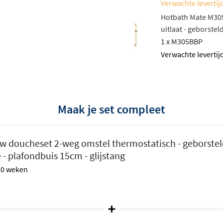
Verwachte levertijd
liteit en een slank,
kkelijk geprijsd alternatief
Hotbath Mate M305
uitlaat - geborste
eset die niet alleen
1 x M305BBP
e perfect past in elke
Verwachte levertijd
 er meteen een stuk
dek dan de
Hotbath ACE
Maak je set compleet
 doucheset 2-weg omstel thermostatisch - geborstel
 plafondbuis 15cm - glijstang
 10 weken