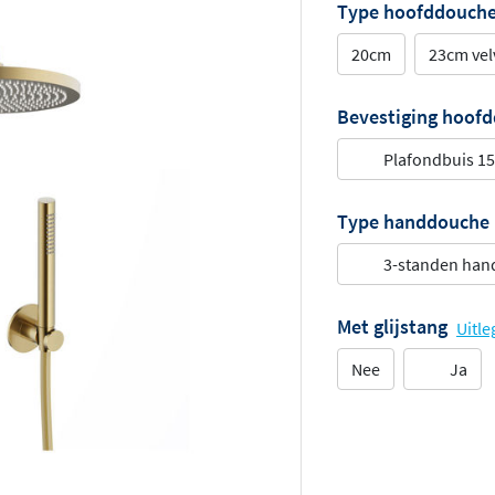
Type hoofddouch
20cm
23cm vel
Bevestiging hoof
Plafondbuis 1
Type handdouche
3-standen ha
Met glijstang
Uitle
Nee
Ja