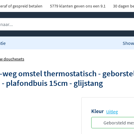
eraf of gespreid betalen
5779 klanten geven ons een 9.1
30 dagen be
tie
Show
w douchesets
weg omstel thermostatisch - geborstel
 plafondbuis 15cm - glijstang
Kleur
Uitleg