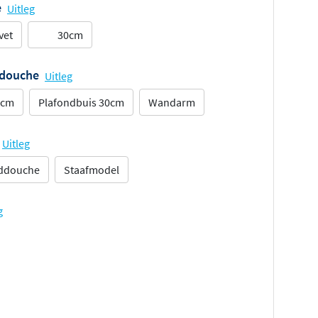
e
Uitleg
vet
30cm
ddouche
Uitleg
5cm
Plafondbuis 30cm
Wandarm
Uitleg
nddouche
Staafmodel
g