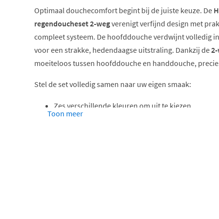
Optimaal douchecomfort begint bij de juiste keuze. De
H
regendoucheset 2-weg
verenigt verfijnd design met prakt
compleet systeem. De hoofddouche verdwijnt volledig in
voor een strakke, hedendaagse uitstraling. Dankzij de
2-
moeiteloos tussen hoofddouche en handdouche, precies 
Stel de set volledig samen naar uw eigen smaak:
Zes verschillende kleuren om uit te kiezen
Toon meer
Drie types hoofddouches voor elk douchecomfort
Bevestiging via een wandarm of plafondbuis, afg
badkamerindeling
Een elegante staafhanddouche of een veelzijdige
extra flexibiliteit
Vaste wandhouder of verstelbare glijstang, ideaal
aanpassen