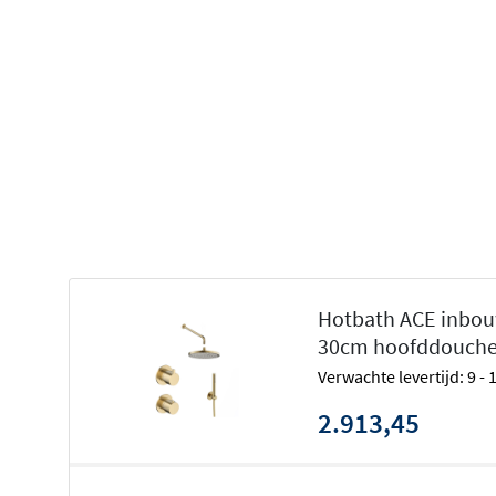
De
Hotbath Ace serie
staat garant voor hoogwaardige kwa
verfijnd ontwerp. Tegelijk biedt deze collectie een aantre
voor de luxueuze Cobber serie. Het resultaat is een douch
functioneel is, maar ook een luxueuze uitstraling heeft di
moderne badkamer. Uw dagelijkse doucheroutine wordt
aangenamer op.
Verkiest u een mengkraan boven een thermostaat? Ont
inbouw doucheset met mengkraan
.
Hotbath ACE inbouw
30cm hoofddouche -
Verwachte levertijd: 9 -
2.913,45