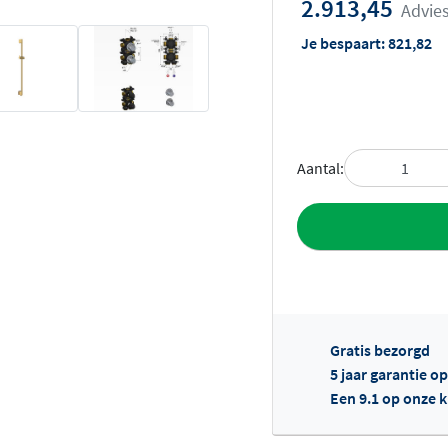
2.913,45
Advies
Je bespaart:
821,82
Aantal:
Toevoegen aan 
Gratis bezorgd
5 jaar garantie o
Een 9.1 op onze 
Of