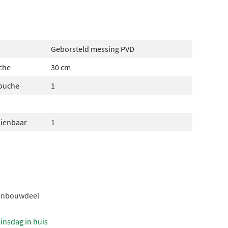
Geborsteld messing PVD
che
30 cm
douche
1
dienbaar
1
inbouwdeel
insdag in huis