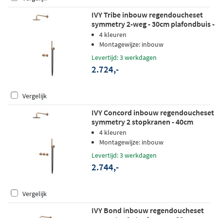
IVY Tribe inbouw regendoucheset
symmetry 2-weg - 30cm plafondbuis -
30cm medium hoofddouche -
4 kleuren
glijstang - staafhanddouche - rvs316
Montagewijze: inbouw
geborsteld mat koper pvd
Levertijd: 3 werkdagen
2.724,-
Vergelijk
IVY Concord inbouw regendoucheset
symmetry 2 stopkranen - 40cm
wandarm - 30cm medium
4 kleuren
hoofddouche - glijstang -
Montagewijze: inbouw
staafhanddouche - rvs316 geborsteld
Levertijd: 3 werkdagen
mat koper pvd
2.744,-
Vergelijk
IVY Bond inbouw regendoucheset