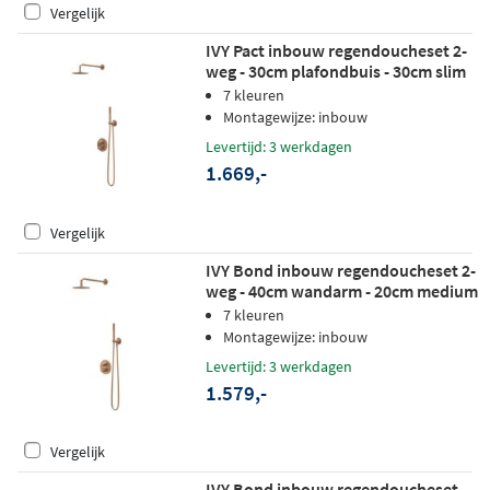
Vergelijk
IVY Pact inbouw regendoucheset 2-
weg - 30cm plafondbuis - 30cm slim
hoofddouche rond - wandhouder -
7 kleuren
staafhanddouche - geborsteld mat
Montagewijze: inbouw
koper pvd
Levertijd: 3 werkdagen
1.669,-
Vergelijk
IVY Bond inbouw regendoucheset 2-
weg - 40cm wandarm - 20cm medium
hoofddouche rond - wandhouder - 3-
7 kleuren
standen handdouche - geborsteld
Montagewijze: inbouw
mat koper pvd
Levertijd: 3 werkdagen
1.579,-
Vergelijk
IVY Bond inbouw regendoucheset