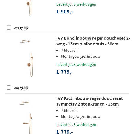
handdouche - geborsteld mat koper
Levertijd: 3 werkdagen
pvd
1.909,-
Vergelijk
IVY Bond inbouw regendoucheset 2-
weg - 15cm plafondbuis - 30cm
medium hoofddouche rond -
7 kleuren
wandhouder - 3-standen
Montagewijze: inbouw
handdouche - geborsteld mat koper
Levertijd: 3 werkdagen
pvd
1.779,-
Vergelijk
IVY Pact inbouw regendoucheset
symmetry 2 stopkranen - 15cm
plafondbuis - 25cm slim
7 kleuren
hoofddouche - wandhouder - 3-
Montagewijze: inbouw
standen handdouche - geborsteld
Levertijd: 3 werkdagen
mat koper pvd
1.779,-