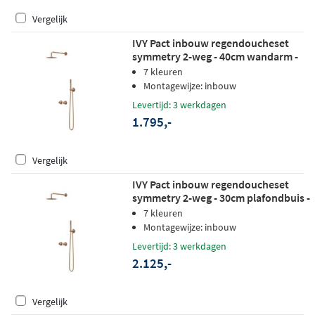
Vergelijk
IVY Pact inbouw regendoucheset
symmetry 2-weg - 40cm wandarm -
20cm medium hoofddouche -
7 kleuren
wandhouder - staafhanddouche -
Montagewijze: inbouw
geborsteld mat koper pvd
Levertijd: 3 werkdagen
1.795,-
Vergelijk
IVY Pact inbouw regendoucheset
symmetry 2-weg - 30cm plafondbuis -
30cm medium hoofddouche -
7 kleuren
wandhouder - satin spray
Montagewijze: inbouw
handdouche - geborsteld mat koper
Levertijd: 3 werkdagen
pvd
2.125,-
Vergelijk