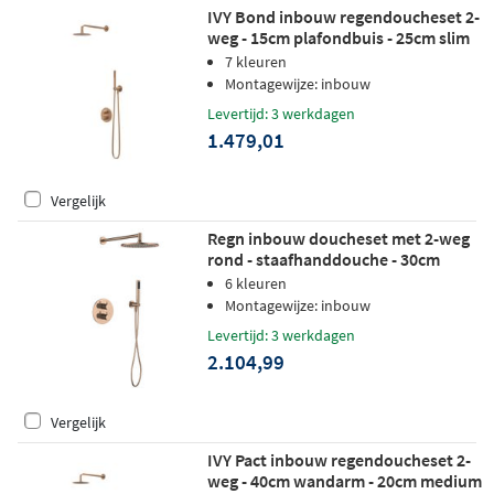
IVY Bond inbouw regendoucheset 2-
weg - 15cm plafondbuis - 25cm slim
hoofddouche rond - wandhouder -
7 kleuren
staafhanddouche - geborsteld mat
Montagewijze: inbouw
koper pvd
Levertijd: 3 werkdagen
1.479,01
Vergelijk
Regn inbouw doucheset met 2-weg
rond - staafhanddouche - 30cm
hoofddouche - wandarm - glijstang -
6 kleuren
geborsteld koper pvd
Montagewijze: inbouw
Levertijd: 3 werkdagen
2.104,99
Vergelijk
IVY Pact inbouw regendoucheset 2-
weg - 40cm wandarm - 20cm medium