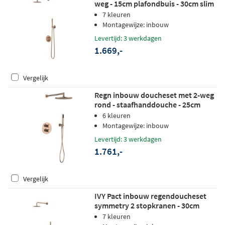
weg - 15cm plafondbuis - 30cm slim
hoofddouche rond - wandhouder - 3-
7 kleuren
standen handdouche - geborsteld
Montagewijze: inbouw
mat koper pvd
Levertijd: 3 werkdagen
1.669,-
Vergelijk
Regn inbouw doucheset met 2-weg
rond - staafhanddouche - 25cm
hoofddouche - plafondbuis -
6 kleuren
glijstang - geborsteld koper pvd
Montagewijze: inbouw
Levertijd: 3 werkdagen
1.761,-
Vergelijk
IVY Pact inbouw regendoucheset
symmetry 2 stopkranen - 30cm
plafondbuis - 25cm slim
7 kleuren
hoofddouche - wandhouder - satin