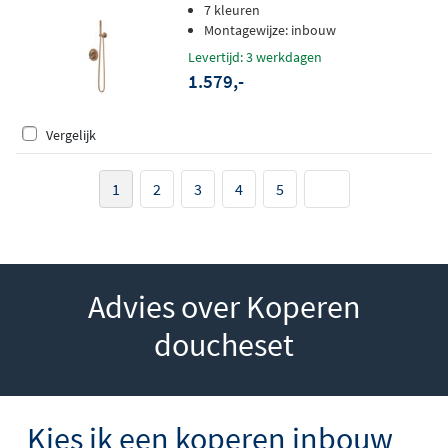
hoofddouche rond - wandhouder - 3-
7 kleuren
standen handdouche - geborsteld
Montagewijze: inbouw
mat koper pvd
Levertijd: 3 werkdagen
1.579,-
Vergelijk
1
2
3
4
5
Advies over Koperen
doucheset
Kies ik een koperen inbouw