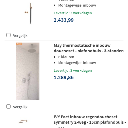
glijstang - staafhanddouche - rvs316
Montagewijze: inbouw
geborsteld mat koper pvd
Levertijd: 3 werkdagen
2.433,99
Vergelijk
May thermostatische inbouw
doucheset - plafondbuis - 3-standen
handdouche - glijstang - geborsteld
6 kleuren
mat koper pvd
Montagewijze: inbouw
Levertijd: 3 werkdagen
1.289,86
Vergelijk
IVY Pact inbouw regendoucheset
symmetry 2-weg - 15cm plafondbuis -
25cm medium hoofddouche -