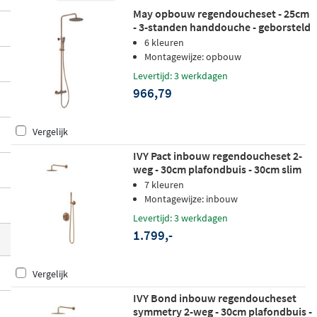
n douchesets en geef uw badkamer een ui
May opbouw regendoucheset - 25cm
- 3-standen handdouche - geborsteld
tstraling die beklijft.
mat koper PVD
6 kleuren
Montagewijze: opbouw
Levertijd: 3 werkdagen
966,79
Vergelijk
IVY Pact inbouw regendoucheset 2-
weg - 30cm plafondbuis - 30cm slim
hoofddouche rond - wandhouder -
7 kleuren
satin spray handdouche - geborsteld
Montagewijze: inbouw
mat koper pvd
Levertijd: 3 werkdagen
1.799,-
Vergelijk
IVY Bond inbouw regendoucheset
symmetry 2-weg - 30cm plafondbuis -