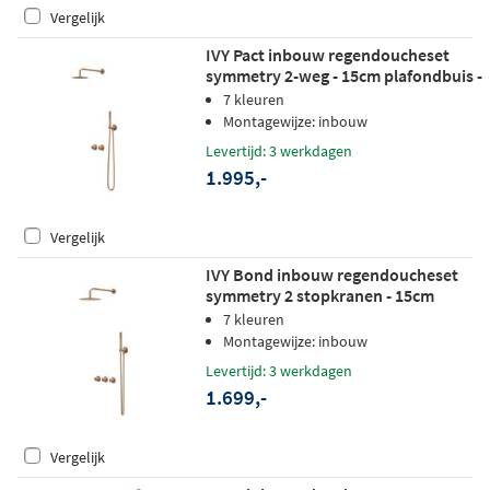
Vergelijk
IVY Pact inbouw regendoucheset
symmetry 2-weg - 15cm plafondbuis -
30cm medium hoofddouche -
7 kleuren
wandhouder - staafhanddouche -
Montagewijze: inbouw
geborsteld mat koper pvd
Levertijd: 3 werkdagen
1.995,-
Vergelijk
IVY Bond inbouw regendoucheset
symmetry 2 stopkranen - 15cm
plafondbuis - 20cm slim
7 kleuren
hoofddouche - wandhouder - 3-
Montagewijze: inbouw
standen handdouche - geborsteld
Levertijd: 3 werkdagen
mat koper pvd
1.699,-
Vergelijk