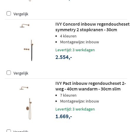
Vergelijk
IVY Concord inbouw regendoucheset
symmetry 2 stopkranen - 30cm
plafondbuis - 20cm medium
4 kleuren
hoofddouche - glijstang -
Montagewijze: inbouw
staafhanddouche - rvs316 geborsteld
Levertijd: 3 werkdagen
mat koper pvd
2.554,-
Vergelijk
IVY Pact inbouw regendoucheset 2-
weg - 40cm wandarm - 30cm slim
hoofddouche rond - wandhouder - 3-
7 kleuren
standen handdouche - geborsteld
Montagewijze: inbouw
mat koper pvd
Levertijd: 3 werkdagen
1.669,-