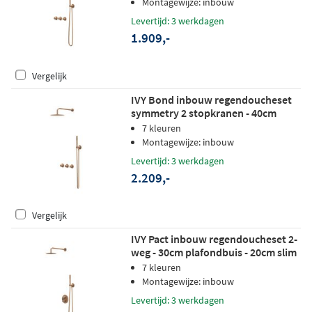
Montagewijze: inbouw
spray handdouche - geborsteld mat
Levertijd: 3 werkdagen
koper pvd
1.909,-
Vergelijk
IVY Bond inbouw regendoucheset
symmetry 2 stopkranen - 40cm
wandarm - 30cm medium
7 kleuren
hoofddouche - wandhouder - satin
Montagewijze: inbouw
spray handdouche - geborsteld mat
Levertijd: 3 werkdagen
koper pvd
2.209,-
Vergelijk
IVY Pact inbouw regendoucheset 2-
weg - 30cm plafondbuis - 20cm slim
hoofddouche rond - wandhouder -
7 kleuren
staafhanddouche - geborsteld mat
Montagewijze: inbouw
koper pvd
Levertijd: 3 werkdagen