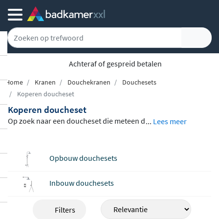
Achteraf of gespreid betalen
Home
Kranen
Douchekranen
Douchesets
Koperen doucheset
Koperen doucheset
Op zoek naar een doucheset die meteen d
...
Lees meer
e aandacht trekt? Koper is een van de mee
st gevraagde afwerkingen in de hedendaa
Opbouw douchesets
gse badkamer, en dat is geen toeval. De w
arme glans van koper past moeiteloos in
Inbouw douchesets
uiteenlopende interieurstijlen, van indust
rieel tot klassiek en van minimalistisch tot
Filters
landelijk. Ontdek ons assortiment kopere