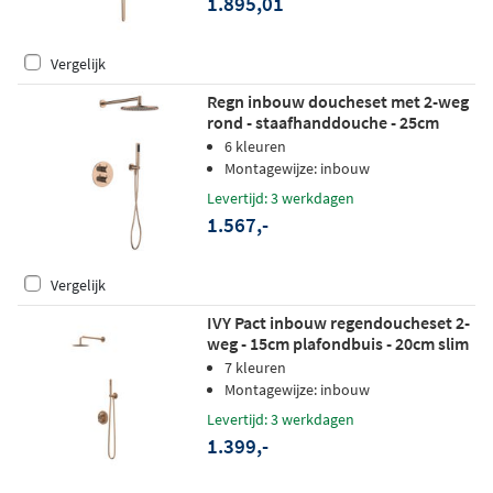
1.895,01
Vergelijk
Regn inbouw doucheset met 2-weg
rond - staafhanddouche - 25cm
hoofddouche - wandarm -
6 kleuren
wandsteun - geborsteld koper pvd
Montagewijze: inbouw
Levertijd: 3 werkdagen
1.567,-
Vergelijk
IVY Pact inbouw regendoucheset 2-
weg - 15cm plafondbuis - 20cm slim
hoofddouche rond - wandhouder -
7 kleuren
staafhanddouche - geborsteld mat
Montagewijze: inbouw
koper pvd
Levertijd: 3 werkdagen
1.399,-