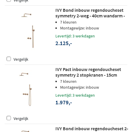
Vergelijk
IVY Bond inbouw regendoucheset
symmetry 2-weg - 40cm wandarm -
30cm medium hoofddouche -
7 kleuren
wandhouder - satin spray
Montagewijze: inbouw
handdouche - geborsteld mat koper
Levertijd: 3 werkdagen
pvd
2.125,-
Vergelijk
IVY Pact inbouw regendoucheset
symmetry 2 stopkranen - 15cm
plafondbuis - 25cm medium
7 kleuren
hoofddouche - wandhouder -
Montagewijze: inbouw
staafhanddouche - geborsteld mat
Levertijd: 3 werkdagen
koper pvd
1.979,-
Vergelijk
IVY Bond inbouw regendoucheset 2-