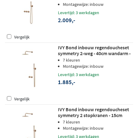
hoofddouche - wandhouder - satin
Montagewijze: inbouw
spray handdouche - geborsteld mat
Levertijd: 3 werkdagen
koper pvd
2.009,-
Vergelijk
IVY Bond inbouw regendoucheset
symmetry 2-weg - 40cm wandarm -
30cm slim hoofddouche -
7 kleuren
wandhouder - 3-standen
Montagewijze: inbouw
handdouche - geborsteld mat koper
Levertijd: 3 werkdagen
pvd
1.885,-
Vergelijk
IVY Bond inbouw regendoucheset
symmetry 2 stopkranen - 15cm
plafondbuis - 20cm medium
7 kleuren
hoofddouche - wandhouder - satin
Montagewijze: inbouw
spray handdouche - geborsteld mat
Levertijd: 3 werkdagen