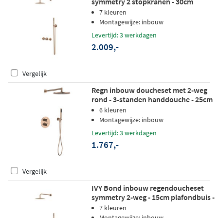
symmetry 2 stopkranen - 30cm
plafondbuis - 20cm medium
7 kleuren
hoofddouche - wandhouder - satin
Montagewijze: inbouw
spray handdouche - geborsteld mat
Levertijd: 3 werkdagen
koper pvd
2.009,-
Vergelijk
Regn inbouw doucheset met 2-weg
rond - 3-standen handdouche - 25cm
hoofddouche - wandarm - glijstang -
6 kleuren
geborsteld koper pvd
Montagewijze: inbouw
Levertijd: 3 werkdagen
1.767,-
Vergelijk
IVY Bond inbouw regendoucheset
symmetry 2-weg - 15cm plafondbuis -
30cm medium hoofddouche -
7 kleuren
wandhouder - staafhanddouche -
Montagewijze: inbouw