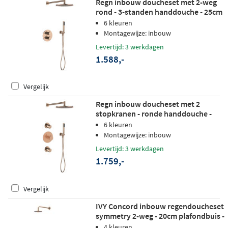
Regn inbouw doucheset met 2-weg
rond - 3-standen handdouche - 25cm
hoofddouche - wandarm -
6 kleuren
wandsteun - geborsteld koper pvd
Montagewijze: inbouw
Levertijd: 3 werkdagen
1.588,-
Vergelijk
Regn inbouw doucheset met 2
stopkranen - ronde handdouche -
25cm hoofddouche - plafondbuis -
6 kleuren
wandsteun - geborsteld koper pvd
Montagewijze: inbouw
Levertijd: 3 werkdagen
1.759,-
Vergelijk
IVY Concord inbouw regendoucheset
symmetry 2-weg - 20cm plafondbuis -
20cm medium hoofddouche -
4 kleuren