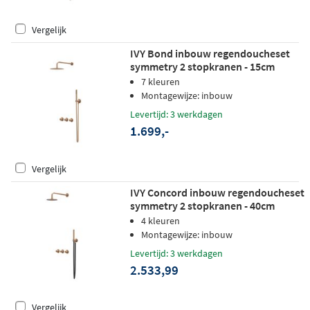
Vergelijk
IVY Bond inbouw regendoucheset
symmetry 2 stopkranen - 15cm
plafondbuis - 20cm slim
7 kleuren
hoofddouche - wandhouder -
Montagewijze: inbouw
staafhanddouche - geborsteld mat
Levertijd: 3 werkdagen
koper pvd
1.699,-
Vergelijk
IVY Concord inbouw regendoucheset
symmetry 2 stopkranen - 40cm
wandarm - 20cm medium
4 kleuren
hoofddouche - glijstang -
Montagewijze: inbouw
staafhanddouche - rvs316 geborsteld
Levertijd: 3 werkdagen
mat koper pvd
2.533,99
Vergelijk