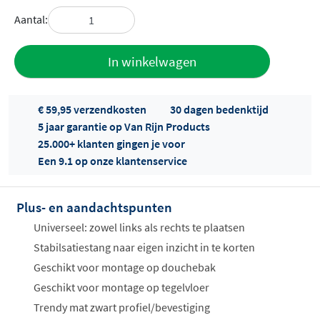
Aantal:
Toevoegen
In winkelwagen
aan offerte
€ 59,95 verzendkosten
30 dagen bedenktijd
5 jaar garantie op Van Rijn Products
25.000+ klanten gingen je voor
Een 9.1 op onze klantenservice
Plus- en aandachtspunten
Offertes
ophalen...
Universeel: zowel links als rechts te plaatsen
Stabilsatiestang naar eigen inzicht in te korten
Geschikt voor montage op douchebak
Geschikt voor montage op tegelvloer
Trendy mat zwart profiel/bevestiging