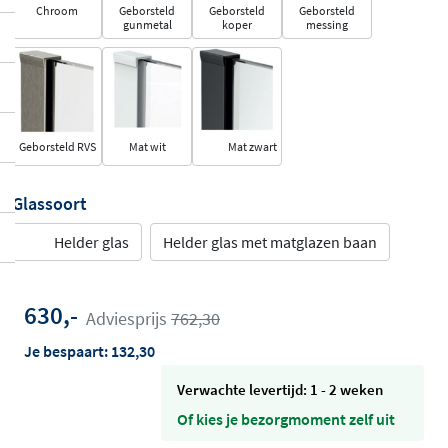
Chroom
Geborsteld
Geborsteld
Geborsteld
gunmetal
koper
messing
Geborsteld RVS
Mat wit
Mat zwart
Glassoort
Helder glas
Helder glas met matglazen baan
630,-
Adviesprijs
762,30
Je bespaart:
132,30
Verwachte levertijd: 1 - 2 weken
Of kies je bezorgmoment zelf uit