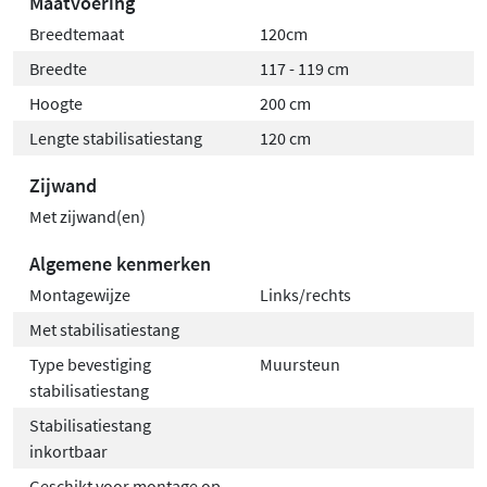
Maatvoering
Breedtemaat
120cm
Breedte
117 - 119 cm
Hoogte
200 cm
Lengte stabilisatiestang
120 cm
Zijwand
Met zijwand(en)
Algemene kenmerken
Montagewijze
Links/rechts
Met stabilisatiestang
Type bevestiging
Muursteun
stabilisatiestang
Stabilisatiestang
inkortbaar
Geschikt voor montage op