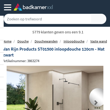
5779 klanten geven ons een 9.1
Home
Douche
Douchewanden
Inloopdouche
Vaste wand
Van Rijn Products ST01500 inloopdouche 120cm - Mat
zwart
Artikelnummer: 3863274
Previous
Next