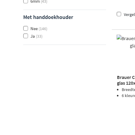
6mm
(43)
Vergel
Met handdoekhouder
Nee
(146)
Ja
(33)
Brauer C
glas 120
Breedt
6 kleur