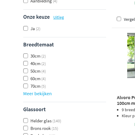
Aanbieding
(4)
Onze keuze
Uitleg
Vergel
Ja
(2)
Breedtemaat
30cm
(2)
40cm
(2)
50cm
(4)
60cm
(4)
70cm
(5)
Meer bekijken
Alvoro P
100cm me
Glassoort
9 bree
Kleur p
Helder glas
(140)
Brons rook
(15)