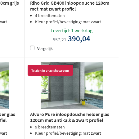
0cm grijs
Riho Grid GB400 inloopdouche 120cm
met mat zwart profiel
4 breedtematen
wart
Kleur profiel/bevestiging: mat zwart
Levertijd: 1 werkdag
390,04
557,21
Vergelijk
Te zien in onze showroom
er glas
Alvoro Pure inloopdouche helder glas
fiel
120cm met antikalk & zwart profiel
9 breedtematen
wart
Kleur profiel/bevestiging: mat zwart