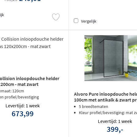
ijk
Vergelijk
ollision inloopdouche helder
x200cm - mat zwart
emaat: 120cm
Alvoro Pure inloopdouche held
en profiel/bevestiging
100cm met antikalk & zwart pr
Levertijd: 1 week
rondom
5 breedtematen
673,99
Kleur profiel/bevestiging: mat z
Levertijd: 1 week
399,-