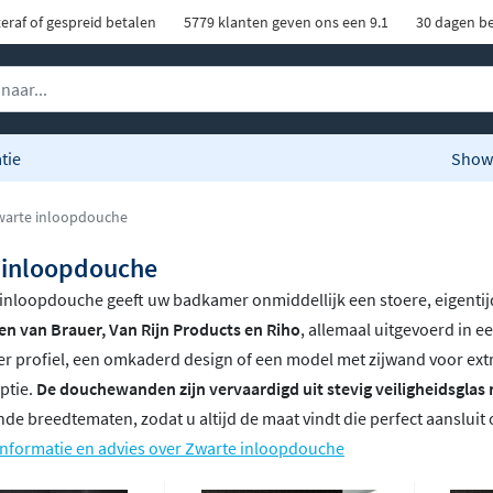
eraf of gespreid betalen
5779 klanten geven ons een 9.1
30 dagen be
tie
Show
arte inloopdouche
 inloopdouche
inloopdouche geeft uw badkamer onmiddellijk een stoere, eigentijd
n van Brauer, Van Rijn Products en Riho
, allemaal uitgevoerd in e
r profiel, een omkaderd design of een model met zijwand voor ext
ptie.
De douchewanden zijn vervaardigd uit stevig veiligheidsglas
de breedtematen, zodat u altijd de maat vindt die perfect aansluit
informatie en advies over Zwarte inloopdouche