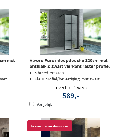
0cm met
Alvoro Pure inloopdouche 120cm met
antikalk & zwart vierkant raster profiel
5 breedtematen
wart
Kleur profiel/bevestiging: mat zwart
Levertijd: 1 week
589,-
Vergelijk
Te zien in onze showroom