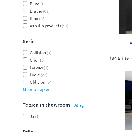
Blinq
(1)
Brauer
(68)
Riho
(43)
Van rijn products
(52)
Serie
Collision
(3)
189 Artikel
Grid
(16)
Lorenzi
(1)
Lucid
(27)
Oblivion
(34)
Meer bekijken
Te zien in showroom
Uitleg
Ja
(4)
Prijs