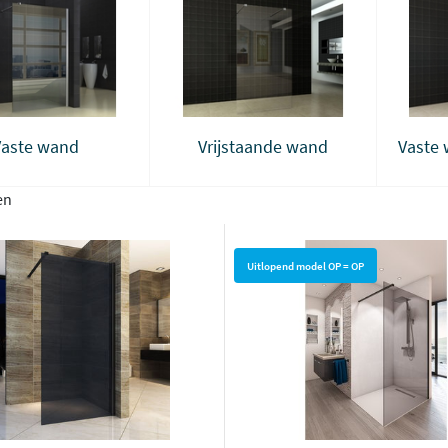
Vaste wand
Vrijstaande wand
Vaste 
en
Uitlopend model OP = OP