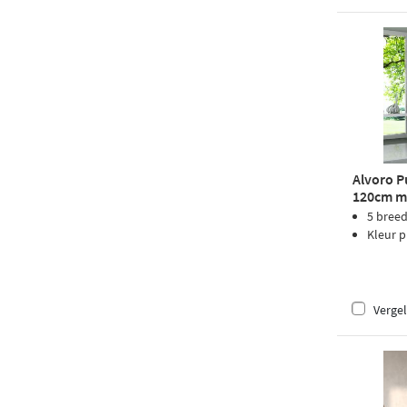
Alvoro P
120cm me
rondom
5 bree
Kleur p
Vergel