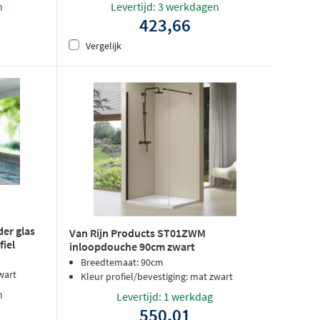
n
Levertijd: 3 werkdagen
423,66
Vergelijk
er glas
Van Rijn Products ST01ZWM
fiel
inloopdouche 90cm zwart
Breedtemaat: 90cm
wart
Kleur profiel/bevestiging: mat zwart
n
Levertijd: 1 werkdag
550,01