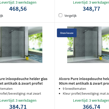
Levertijd: 3 werkdagen
Levertijd: 3 werkdage
468,56
348,77
ijk
Vergelijk
Onze keuze
ure inloopdouche helder glas
Alvoro Pure inloopdouche held
t antikalk & zwart profiel
90cm met antikalk & zwart pro
dtematen
9 breedtematen
rofiel/bevestiging: mat zwart
Kleur profiel/bevestiging: mat z
Levertijd: 3 werkdagen
Levertijd: 3 werkdage
384,71
366,74