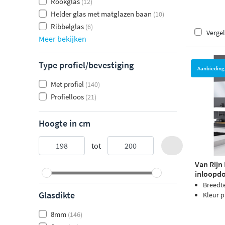
Rookglas
(12)
Helder glas met matglazen baan
(10)
Ribbelglas
(6)
Vergel
Meer bekijken
Type profiel/bevestiging
Aanbieding
Met profiel
(140)
Profielloos
(21)
Hoogte in cm
tot
Van Rijn
inloopdo
Breedt
Glasdikte
Kleur p
8mm
(146)