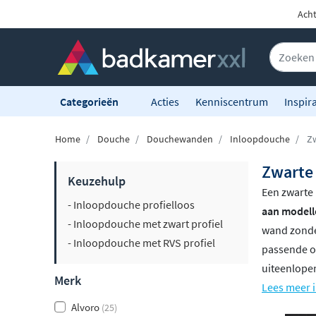
Acht
Categorieën
Acties
Kenniscentrum
Inspira
Home
Douche
Douchewanden
Inloopdouche
Zw
Zwarte
Keuzehulp
Een zwarte 
- Inloopdouche profielloos
aan modelle
- Inloopdouche met zwart profiel
wand zonde
- Inloopdouche met RVS profiel
passende o
uiteenlopen
Merk
Lees meer 
Alvoro
(25)