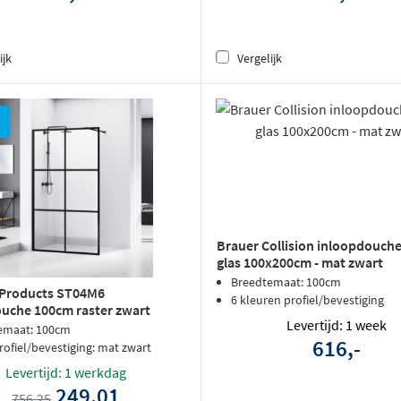
ijk
Vergelijk
Brauer Collision inloopdouche
glas 100x200cm - mat zwart
Breedtemaat: 100cm
 Products ST04M6
6 kleuren profiel/bevestiging
uche 100cm raster zwart
Levertijd: 1 week
emaat: 100cm
616,-
rofiel/bevestiging: mat zwart
Levertijd: 1 werkdag
249,01
756,25