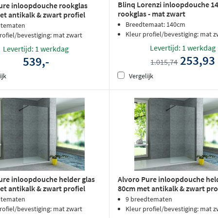
Blinq Lorenzi inloopdouche 14
ure inloopdouche rookglas
rookglas - mat zwart
t antikalk & zwart profiel
Breedtemaat: 140cm
dtematen
Kleur profiel/bevestiging: mat z
rofiel/bevestiging: mat zwart
Levertijd: 1 werkdag
Levertijd: 1 werkdag
253,93
539,-
1.015,74
ijk
Vergelijk
ure inloopdouche helder glas
Alvoro Pure inloopdouche held
t antikalk & zwart profiel
80cm met antikalk & zwart pro
dtematen
9 breedtematen
rofiel/bevestiging: mat zwart
Kleur profiel/bevestiging: mat z