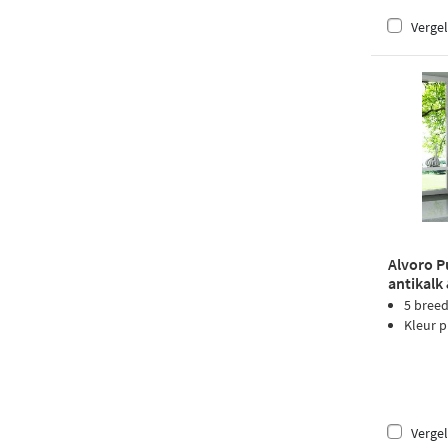
Vergel
Alvoro P
antikalk 
5 bree
Kleur p
Vergel