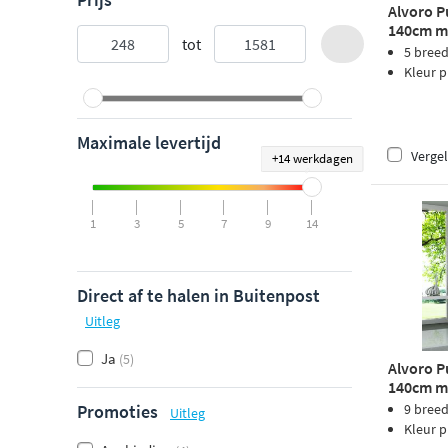
Alvoro P
140cm me
tot
5 bree
Kleur p
Maximale levertijd
Vergel
+14 werkdagen
1
3
5
7
9
14
Direct af te halen in Buitenpost
Uitleg
Ja
(5)
Alvoro P
140cm me
Promoties
9 bree
Uitleg
Kleur p