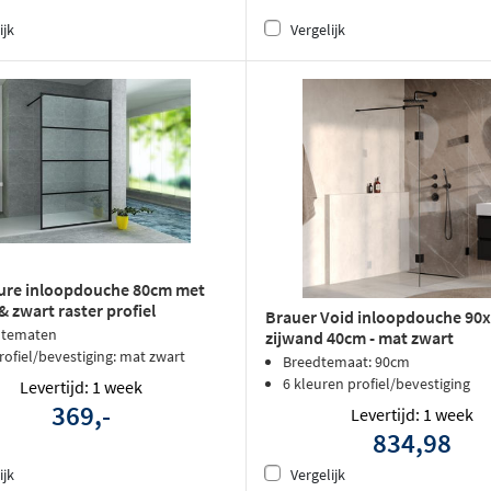
ijk
Vergelijk
ure inloopdouche 80cm met
& zwart raster profiel
Brauer Void inloopdouche 90
dtematen
zijwand 40cm - mat zwart
rofiel/bevestiging: mat zwart
Breedtemaat: 90cm
6 kleuren profiel/bevestiging
Levertijd: 1 week
369,-
Levertijd: 1 week
834,98
ijk
Vergelijk