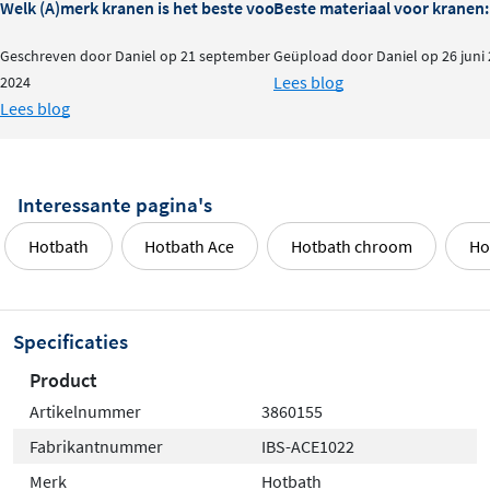
Welk (A)merk kranen is het beste voor je badkamer?
Beste materiaal voor kranen:
Geschreven door Daniel op 21 september
Geüpload door Daniel op 26 juni
Lees blog
2024
Lees blog
Interessante pagina's
Hotbath
Hotbath Ace
Hotbath chroom
Ho
Specificaties
Product
Artikelnummer
3860155
Fabrikantnummer
IBS-ACE1022
Merk
Hotbath