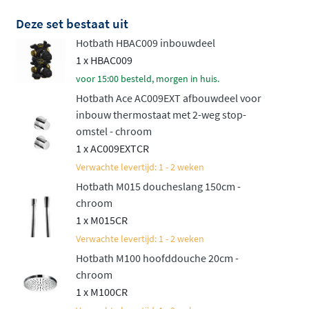
de luxueuze Cobber serie. Het resultaat is een
Deze set bestaat uit
doucheset die niet alleen functioneel is, maar ook een
Hotbath HBAC009 inbouwdeel
luxueuze uitstraling heeft die perfect past in elke
1 x HBAC009
moderne badkamer. Uw dagelijkse doucheroutine
voor 15:00 besteld, morgen in huis.
wordt er meteen een stuk aangenamer op.
Hotbath Ace AC009EXT afbouwdeel voor
Verkiest u een mengkraan boven een thermostaat?
inbouw thermostaat met 2-weg stop-
Ontdek dan de
Hotbath ACE inbouw doucheset met
omstel - chroom
1 x AC009EXTCR
mengkraan
.
Verwachte levertijd: 1 - 2 weken
Hotbath M015 doucheslang 150cm -
chroom
1 x M015CR
Verwachte levertijd: 1 - 2 weken
Hotbath M100 hoofddouche 20cm -
chroom
1 x M100CR