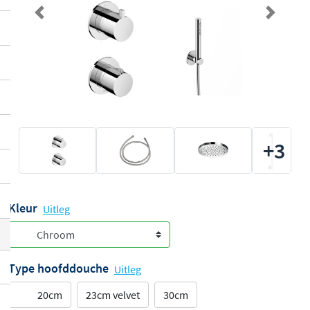
Previous
Next
+3
Kleur
Uitleg
Type hoofddouche
Uitleg
20cm
23cm velvet
30cm