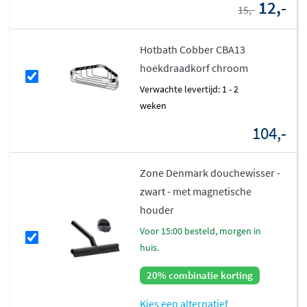
12,-
15,-
Hotbath Cobber CBA13
hoekdraadkorf chroom
Verwachte levertijd: 1 - 2
weken
104,-
Zone Denmark douchewisser -
zwart - met magnetische
houder
voor 15:00 besteld, morgen in
huis.
20% combinatie korting
Kies een alternatief