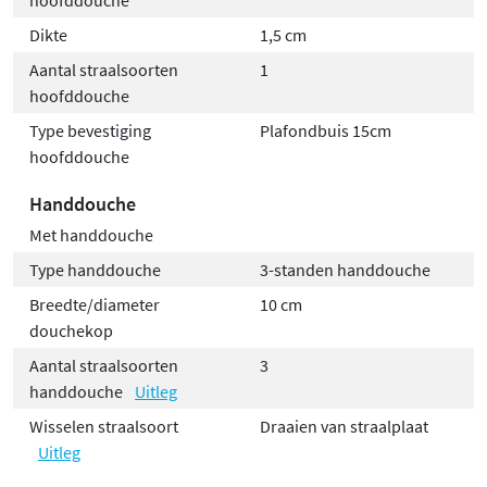
Dikte
1,5 cm
Aantal straalsoorten
1
hoofddouche
Type bevestiging
Plafondbuis 15cm
hoofddouche
Handdouche
Met handdouche
Type handdouche
3-standen handdouche
Breedte/diameter
10 cm
douchekop
Aantal straalsoorten
3
handdouche
Uitleg
Wisselen straalsoort
Draaien van straalplaat
Uitleg