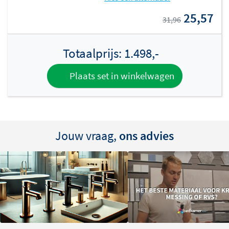
25,57
31,96
Totaalprijs:
1.498,-
Plaats set in winkelwagen
Jouw vraag,
ons advies