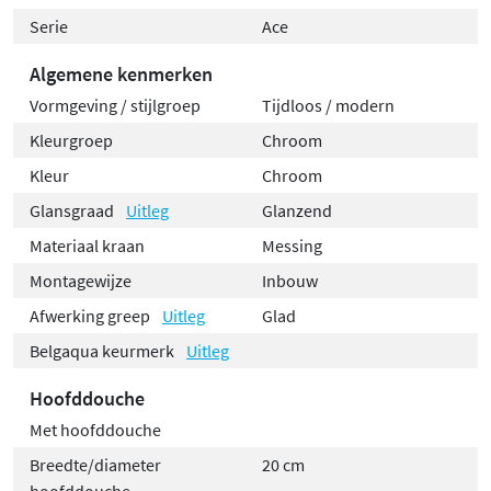
Serie
Ace
Algemene kenmerken
Vormgeving / stijlgroep
Tijdloos / modern
Kleurgroep
Chroom
Kleur
Chroom
Glansgraad
Uitleg
Glanzend
Materiaal kraan
Messing
Montagewijze
Inbouw
Afwerking greep
Uitleg
Glad
Belgaqua keurmerk
Uitleg
Hoofddouche
Met hoofddouche
Breedte/diameter
20 cm
hoofddouche