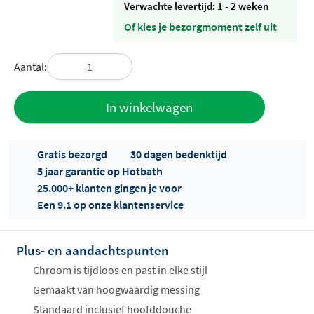
Verwachte levertijd: 1 - 2 weken
Of kies je bezorgmoment zelf uit
Aantal:
Toevoegen
In winkelwagen
aan offerte
Gratis bezorgd
30 dagen bedenktijd
5 jaar garantie op Hotbath
25.000+ klanten gingen je voor
Een 9.1 op onze klantenservice
Plus- en aandachtspunten
Offertes
ophalen...
Chroom is tijdloos en past in elke stijl
Gemaakt van hoogwaardig messing
Standaard inclusief hoofddouche