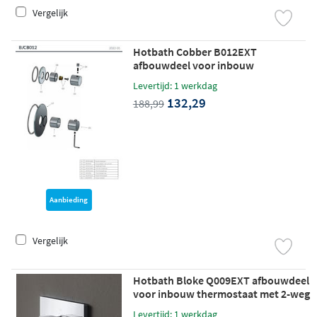
Vergelijk
Hotbath Cobber B012EXT
afbouwdeel voor inbouw
thermostaat met 1 stopkraan
Levertijd: 1 werkdag
chroom (model 2019)
132,29
188,99
Aanbieding
Vergelijk
Hotbath Bloke Q009EXT afbouwdeel
voor inbouw thermostaat met 2-weg
omstel chroom
Levertijd: 1 werkdag