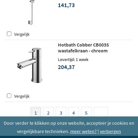
141,73
Vergelijk
Hotbath Cobber CB003S
wastafelkraan - chroom
Levertijd: 1 week
204,37
Vergelijk
1
2
3
4
5
Door verder te klikken op onze website, accepteer je cookies en
vergelijkbare technieken.
meer weten?
|
verbergen