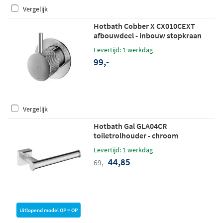
Vergelijk
Hotbath Cobber X CX010CEXT
afbouwdeel - inbouw stopkraan
koud chroom
Levertijd: 1 werkdag
99,-
Vergelijk
Hotbath Gal GLA04CR
toiletrolhouder - chroom
Levertijd: 1 werkdag
44,85
69,-
Uitlopend model OP = OP