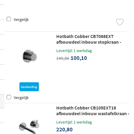
g
en zijn onderling uitstekend te combine
ren, zodat u uw badkamer volledig in één
Vergelijk
herkenbare stijl kunt inrichten. Of u nu op
zoek bent naar een eenvoudige fonteinen
Hotbath Cobber CB7068EXT
kraan of een complete inbouwdoucheset,
afbouwdeel inbouw stopkraan -
binnen dit assortiment vindt u altijd wat u
chroom
Levertijd: 1 werkdag
nodig heeft.
100,10
146,86
Aanbieding
Vergelijk
Hotbath Cobber CB105EXT18
afbouwdeel inbouw wastafelkraan -
18cm uitloop - chroom
Levertijd: 1 werkdag
220,80