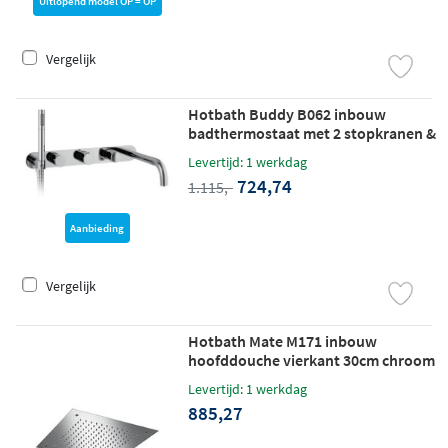
Uitlopend model OP = OP
Vergelijk
Hotbath Buddy B062 inbouw
badthermostaat met 2 stopkranen &
uitloop chroom
Levertijd: 1 werkdag
724,74
1.115,-
Aanbieding
Vergelijk
Hotbath Mate M171 inbouw
hoofddouche vierkant 30cm chroom
Levertijd: 1 werkdag
885,27