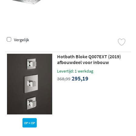
Vergelijk
Hotbath Bloke Q007EXT (2019)
afbouwdeel voor inbouw
thermostaat met 2 stopkranen
Levertijd: 1 werkdag
chroom
295,19
368,99
OP = OP