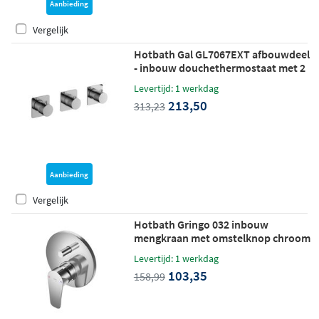
Aanbieding
Vergelijk
Hotbath Gal GL7067EXT afbouwdeel
- inbouw douchethermostaat met 2
stopkranen horizontaal/verticaal -
Levertijd: 1 werkdag
chroom
213,50
313,23
Aanbieding
Vergelijk
Hotbath Gringo 032 inbouw
mengkraan met omstelknop chroom
Levertijd: 1 werkdag
103,35
158,99