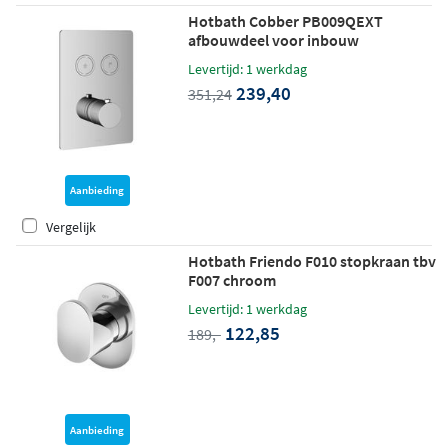
Hotbath Cobber PB009QEXT
afbouwdeel voor inbouw
thermostaat met 2 pushbuttons -
Levertijd: 1 werkdag
chroom
239,40
351,24
Aanbieding
Vergelijk
Hotbath Friendo F010 stopkraan tbv
F007 chroom
Levertijd: 1 werkdag
122,85
189,-
Aanbieding