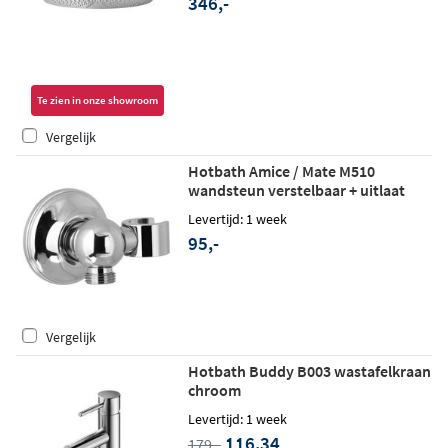
346,-
Te zien in onze showroom
Vergelijk
Hotbath Amice / Mate M510
wandsteun verstelbaar + uitlaat
Levertijd: 1 week
95,-
Vergelijk
Hotbath Buddy B003 wastafelkraan
chroom
Levertijd: 1 week
116,34
179,-