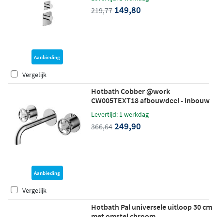
149,80
219,77
Aanbieding
Vergelijk
Hotbath Cobber @work
CW005TEXT18 afbouwdeel - inbouw
wastafelkraan met 18cm uitloop
Levertijd: 1 werkdag
chroom
249,90
366,64
Aanbieding
Vergelijk
Hotbath Pal universele uitloop 30 cm
met omstel chroom