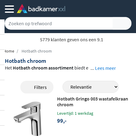
5779 klanten geven ons een 9.1
Home
Hotbath chroom
Hotbath chroom
Het
Hotbath chroom assortiment
biedt e
...
Lees meer
en volledige collectie kranen, doucheprod
ucten en accessoires met een glanzende c
Filters
hromen afwerking. Van opbouw lavabokr
Hotbath Gringo 003 wastafelkraan
anen en inbouwthermostaten tot handdo
chroom
uches, hoofddouches, glijstangen en dou
Levertijd: 1 werkdag
cheslangen: alles is verkrijgbaar in een tij
99,-
dloze chromen uitvoering.
De producten
zijn vervaardigd uit hoogwaardig messin