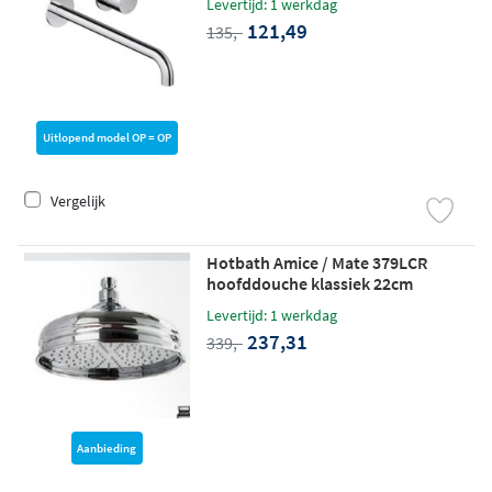
Levertijd: 1 werkdag
121,49
135,-
Uitlopend model OP = OP
Vergelijk
Hotbath Amice / Mate 379LCR
hoofddouche klassiek 22cm
Levertijd: 1 werkdag
237,31
339,-
Aanbieding