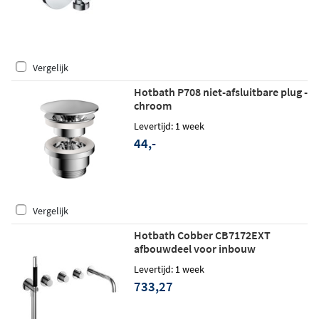
Vergelijk
Hotbath P708 niet-afsluitbare plug -
chroom
Levertijd: 1 week
44,-
Vergelijk
Hotbath Cobber CB7172EXT
afbouwdeel voor inbouw
badthermostaat met 2 stopkranen
Levertijd: 1 week
en uitloop - chroom
733,27