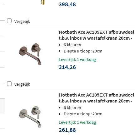
398,48
t of als afbouwdeel
. Of je nu kiest voor ee
n tijdloos chromen model of een opvallen
Vergelijk
de afwerking in mat zwart of geborsteld m
essing, er is altijd een inbouwkraan die
pe
Hotbath Ace AC105EXT afbouwdeel
t.b.v. inbouw wastafelkraan 20cm -
rfect aansluit bij jouw wastafel en interie
geborsteld koper pvd
6 kleuren
ur
.
Diepte uitloop: 20cm
Levertijd: 1 werkdag
314,26
Vergelijk
Hotbath Ace AC105EXT afbouwdeel
t.b.v. inbouw wastafelkraan 20cm -
geborsteld nikkel
6 kleuren
Diepte uitloop: 20cm
Levertijd: 1 werkdag
261,88