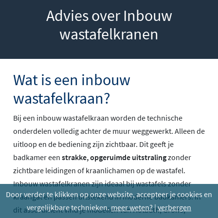
Advies over Inbouw
wastafelkranen
Wat is een inbouw
wastafelkraan?
Bij een inbouw wastafelkraan worden de technische
onderdelen volledig achter de muur weggewerkt. Alleen de
uitloop en de bediening zijn zichtbaar. Dit geeft je
badkamer een
strakke, opgeruimde uitstraling
zonder
zichtbare leidingen of kraanlichamen op de wastafel.
Inbouw wastafelkranen zijn ideaal bij wastafels zonder
Door verder te klikken op onze website, accepteer je cookies en
kraangat en passen uitstekend in moderne badkamers. In
vergelijkbare technieken.
meer weten?
|
verbergen
dit assortiment vind je modellen van Hotbath, Grohe,