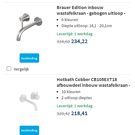
Brauer Edition inbouw
wastafelkraan - gebogen uitloop -
rozetten - hendel 1 links - geborsteld
6 kleuren
RVS PVD
Diepte uitloop: 18,1 - 20,1cm
Levertijd: 1 werkdag
234,22
334,60
Aanbieding
Vergelijk
Hotbath Cobber CB105EXT18
afbouwdeel inbouw wastafelkraan -
18cm uitloop - mat wit
10 kleuren
2 uitloop dieptes
Levertijd: 1 werkdag
218,41
320,42
Aanbieding