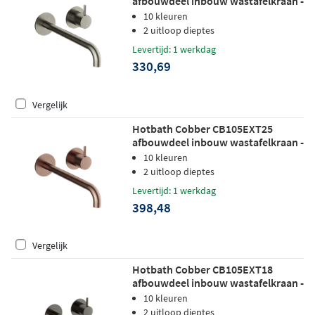
afbouwdeel inbouw wastafelkraan -
25cm uitloop - geborsteld nikkel
10 kleuren
2 uitloop dieptes
Levertijd: 1 werkdag
330,69
Vergelijk
Hotbath Cobber CB105EXT25
afbouwdeel inbouw wastafelkraan -
25cm uitloop - geborsteld koper pvd
10 kleuren
2 uitloop dieptes
Levertijd: 1 werkdag
398,48
Vergelijk
Hotbath Cobber CB105EXT18
afbouwdeel inbouw wastafelkraan -
18cm uitloop - verouderd ijzer
10 kleuren
2 uitloop dieptes