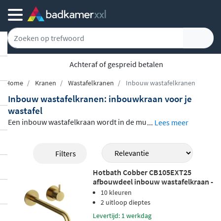
Achteraf of gespreid betalen
Home
Kranen
Wastafelkranen
Inbouw wastafelkranen
Inbouw wastafelkranen: inbouwkraan voor je
wastafel
Een inbouw wastafelkraan wordt in de mu
...
Lees meer
ur verwerkt, zodat alleen de uitloop en de
bediening zichtbaar zijn. Dit geeft je badk
Filters
amer een strakke, opgeruimde uitstraling.
Hotbath Cobber CB105EXT25
In ons assortiment vind je inbouwkranen
afbouwdeel inbouw wastafelkraan -
van Hotbath, IVY, Brauer en Wiesbaden, in
25cm uitloop - geborsteld messing
10 kleuren
pvd
uitvoeringen voor één of meerdere kraan
2 uitloop dieptes
gaten en
verkrijgbaar als compleet pakke
Levertijd: 1 werkdag