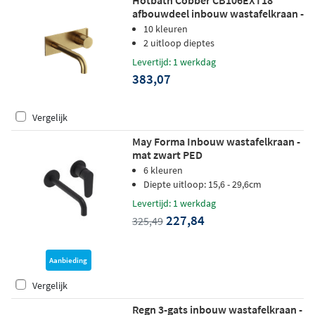
Hotbath Cobber CB106EXT18
afbouwdeel inbouw wastafelkraan -
18cm uitloop - geborsteld messing
10 kleuren
2 uitloop dieptes
Levertijd: 1 werkdag
383,07
Vergelijk
May Forma Inbouw wastafelkraan -
mat zwart PED
6 kleuren
Diepte uitloop: 15,6 - 29,6cm
Levertijd: 1 werkdag
227,84
325,49
Aanbieding
Vergelijk
Regn 3-gats inbouw wastafelkraan -