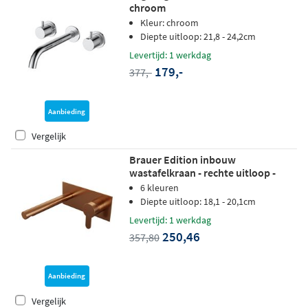
chroom
Kleur: chroom
Diepte uitloop: 21,8 - 24,2cm
Levertijd: 1 werkdag
179,-
377,-
Aanbieding
Vergelijk
Brauer Edition inbouw
wastafelkraan - rechte uitloop -
achterplaat - hendel 4 rechts -
6 kleuren
geborsteld koper PVD
Diepte uitloop: 18,1 - 20,1cm
Levertijd: 1 werkdag
250,46
357,80
Aanbieding
Vergelijk