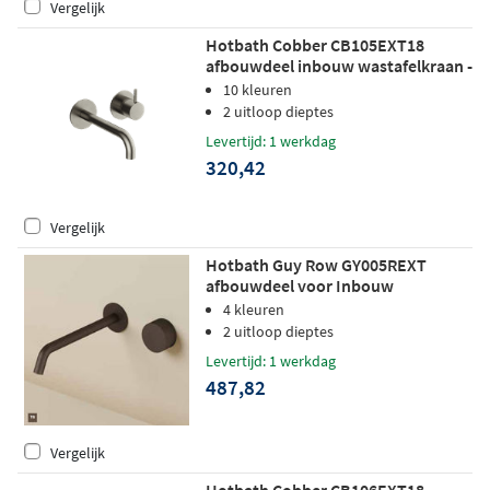
Vergelijk
Hotbath Cobber CB105EXT18
afbouwdeel inbouw wastafelkraan -
18cm uitloop - geborsteld nikkel
10 kleuren
2 uitloop dieptes
Levertijd: 1 werkdag
320,42
Vergelijk
Hotbath Guy Row GY005REXT
afbouwdeel voor Inbouw
wastafelkraan 25cm - Tuscan bronze
4 kleuren
2 uitloop dieptes
Levertijd: 1 werkdag
487,82
Vergelijk