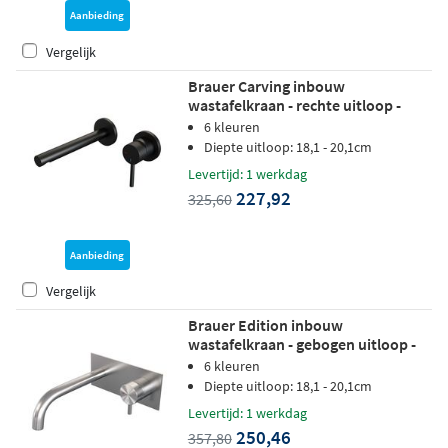
Aanbieding
Vergelijk
Brauer Carving inbouw
wastafelkraan - rechte uitloop -
rozetten - hendel 1 rechts - mat
6 kleuren
zwart
Diepte uitloop: 18,1 - 20,1cm
Levertijd: 1 werkdag
227,92
325,60
Aanbieding
Vergelijk
Brauer Edition inbouw
wastafelkraan - gebogen uitloop -
achterplaat - hendel 5 rechts -
6 kleuren
geborsteld RVS PVD
Diepte uitloop: 18,1 - 20,1cm
Levertijd: 1 werkdag
250,46
357,80