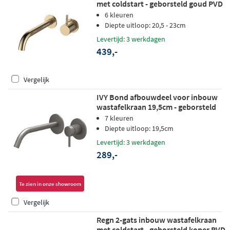
met coldstart - geborsteld goud PVD
6 kleuren
Diepte uitloop: 20,5 - 23cm
Levertijd: 3 werkdagen
439,-
Vergelijk
IVY Bond afbouwdeel voor inbouw
wastafelkraan 19,5cm - geborsteld
metal black PVD
7 kleuren
Diepte uitloop: 19,5cm
Levertijd: 3 werkdagen
289,-
Te zien in onze showroom
Vergelijk
Regn 2-gats inbouw wastafelkraan
met coldstart - geborsteld koper PVD