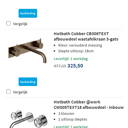
Aanbieding
Vergelijk
Hotbath Cobber CB006TEXT
afbouwdeel wastafelkraan 3-gats
met achterplaat - uitloop 18 cm -
Kleur: verouderd messing
Verouderd messing
Diepte uitloop: 18cm
Levertijd: 1 werkdag
325,50
477,55
Aanbieding
Vergelijk
Hotbath Cobber @work
CW005TEXT18 afbouwdeel - inbouw
wastafelkraan met 18cm uitloop
3 kleuren
chroom
2 uitloop dieptes
Levertijd: 1 werkdag