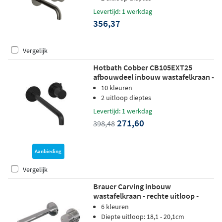
Levertijd: 1 werkdag
356,37
Vergelijk
Hotbath Cobber CB105EXT25
afbouwdeel inbouw wastafelkraan -
25cm uitloop - Geborsteld zwart PVD
10 kleuren
2 uitloop dieptes
Levertijd: 1 werkdag
271,60
398,48
Aanbieding
Vergelijk
Brauer Carving inbouw
wastafelkraan - rechte uitloop -
rozetten - hendel 1 rechts - chroom
6 kleuren
Diepte uitloop: 18,1 - 20,1cm