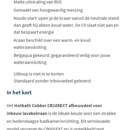
ophalen...
Matte uitstraling van RVS
Gemaakt van hoogwaardig messing
Koude start: open je de kraan vanuit de neutrale stand
dan geeft hij alleen koud water. De CV slaat niet aan en
dat bespaart energie
Kraan beschikt over een warm- en koud
wateraansluiting
Belgaqua gekeurd: gegarandeerd veilig voor jouw
wateraansluiting
Uitloop is niet in te korten
Standaard zonder inbouwdeel geleverd
In het kort
Het
Hotbath Cobber CB105EXT afbouwdeel voor
inbouw lavabokraan
is de ideale keuze voor een strakke
en hedendaagse badkamerinrichting. Dit vernieuwde
model vervangt de CB005EXT en is ontwikkeld met