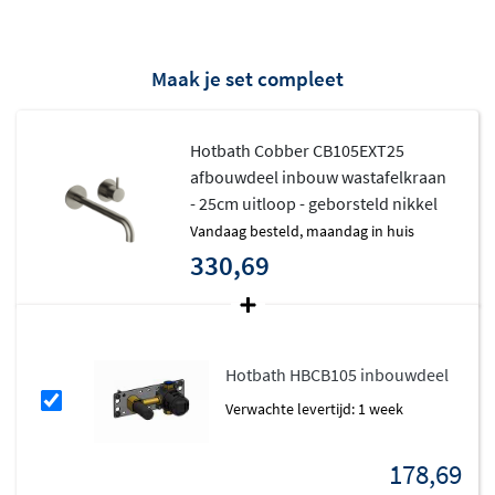
op gebruikscomfort.
Een belangrijk voordeel is dat deze kraan
plumber
Maak je set compleet
friendly
is. Dankzij de innovatieve technieken van
Hotbath verloopt de installatie snel en eenvoudig. Dit
Hotbath Cobber CB105EXT25
bespaart tijd en kosten, zowel voor u als voor de
afbouwdeel inbouw wastafelkraan
installateur.
- 25cm uitloop - geborsteld nikkel
Net als alle producten van Hotbath, is dit afbouwdeel
vandaag besteld, maandag in huis
zorgvuldig gecontroleerd door
Belgaqua
, de Belgische
330,69
beroepsvereniging die toeziet op de veiligheid van
drinkwater en afvalwaterzuivering. De kraan voldoet aan
de hoogste normen en is voorzien van het
Hydrocheck
Hotbath HBCB105 inbouwdeel
keuringscertificaat
, wat kwaliteit en duurzaamheid
garandeert.
Verwachte levertijd: 1 week
Combineer de Cobber CB105 met andere producten uit
178,69
de veelzijdige
Cobber-serie
, die bekendstaat om zijn