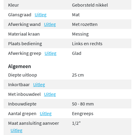
Kleur
Geborsteld nikkel
Glansgraad
Uitleg
Mat
Afwerking wand
Uitleg
Met rozetten
Materiaal kraan
Messing
Plaats bediening
Links en rechts
Afwerking greep
Uitleg
Glad
Algemeen
Diepte uitloop
25 cm
Inkortbaar
Uitleg
Met inbouwdeel
Uitleg
Inbouwdiepte
50 - 80 mm
Aantal grepen
Uitleg
Eengreeps
Maat aansluiting aanvoer
1/2"
Uitleg