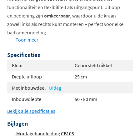
functionaliteit en flexibiliteit als uitgangspunt. Uitloop
en bediening zijn
omkeerbaar
, waardoor u de kraan
zowel links als rechts kunt monteren – perfect voor elke
badkamerindeling.
Toon meer
Kies tussen een diepte van
18 of 25 cm
, zodat dit
Specificaties
afbouwdeel aansluit bij verschillende lavabo's en u altijd
een oplossing hebt die perfect past. Let op: het
Kleur
Geborsteld nikkel
inbouwdeel
wordt niet meegeleverd en dient apart te
Diepte uitloop
25 cm
worden bijbesteld voor een volledige installatie.
Met inbouwdeel
Uitleg
Dit afbouwdeel beschikt over het energiezuinige
Inbouwdiepte
50 - 80 mm
Coldstart-systeem
. In de neutrale stand stroomt enkel
koud water, waardoor de cv-ketel niet onnodig aanslaat.
Bekijk alle specificaties
Dit bespaart energie en verlaagt uw kosten. Met een
Bijlagen
waterverbruik van minimaal
5,7 liter per minuut
is deze
Montagehandleiding CB105
kraan bovendien waterbesparend, zonder in te boeten