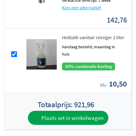
Verwachte levertijd: 1 week
Kies een alternatief
142,76
Hotbath sanitair reiniger 1 liter
vandaag besteld, maandag in
huis
30% combinatie korting
10,50
15,-
Totaalprijs:
921,96
Plaats set in winkelwagen