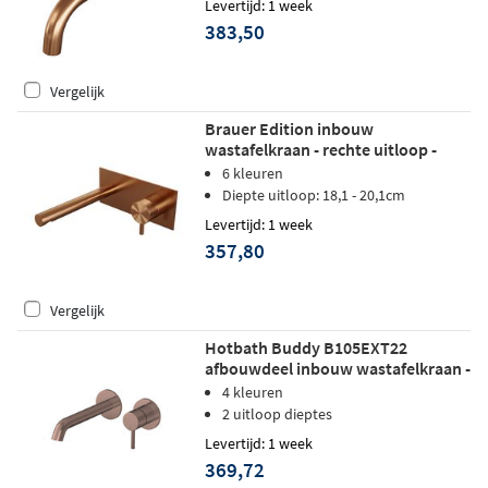
Levertijd: 1 week
383,50
Vergelijk
Brauer Edition inbouw
wastafelkraan - rechte uitloop -
achterplaat - hendel 5 rechts -
6 kleuren
geborsteld koper PVD
Diepte uitloop: 18,1 - 20,1cm
Levertijd: 1 week
357,80
Vergelijk
Hotbath Buddy B105EXT22
afbouwdeel inbouw wastafelkraan -
22cm - Geborsteld koper PVD
4 kleuren
2 uitloop dieptes
Levertijd: 1 week
369,72