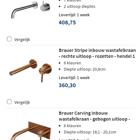
Geborsteld koper pvd
2 uitloop dieptes
Levertijd: 1 week
408,75
Vergelijk
Brauer Stripe inbouw wastafelkraan
- rechte uitloop - rozetten - hendel 1
rechts - geborsteld koper PVD
6 kleuren
Diepte uitloop: 20,9cm
Levertijd: 1 week
360,30
Vergelijk
Brauer Carving inbouw
wastafelkraan - gebogen uitloop -
achterplaat - hendel 1 rechts -
6 kleuren
geborsteld koper PVD
Diepte uitloop: 18,1 - 20,1cm