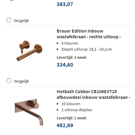
383,07
Vergelijk
Brauer Edition inbouw
wastafelkraan - rechte uitloop -
rozetten - hendel 2 links - geborsteld
6 kleuren
koper PVD
Diepte uitloop: 18,1 - 20,1cm
Levertijd: 1 week
334,60
Vergelijk
Hotbath Cobber CB106EXT25
afbouwdeel inbouw wastafelkraan -
25cm uitloop - geborsteld koper pvd
10 kleuren
2 uitloop dieptes
Levertijd: 1 week
482,69