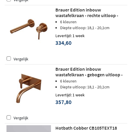
Brauer Edition inbouw
wastafelkraan - rechte uitloop -
rozetten - hendel 1 rechts -
6 kleuren
geborsteld koper PVD
Diepte uitloop: 18,1 - 20,1cm
Levertijd: 1 week
334,60
Vergelijk
Brauer Edition inbouw
wastafelkraan - gebogen uitloop -
achterplaat - hendel 4 links -
6 kleuren
geborsteld koper PVD
Diepte uitloop: 18,1 - 20,1cm
Levertijd: 1 week
357,80
Vergelijk
Hotbath Cobber CB105TEXT18