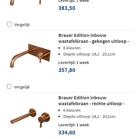
Levertijd: 1 week
383,50
Vergelijk
Brauer Edition inbouw
wastafelkraan - gebogen uitloop -
achterplaat - hendel 5 rechts -
6 kleuren
geborsteld koper PVD
Diepte uitloop: 18,1 - 20,1cm
Levertijd: 1 week
357,80
Vergelijk
Brauer Edition inbouw
wastafelkraan - rechte uitloop -
rozetten - hendel 2 rechts -
6 kleuren
geborsteld koper PVD
Diepte uitloop: 18,1 - 20,1cm
Levertijd: 1 week
334,60