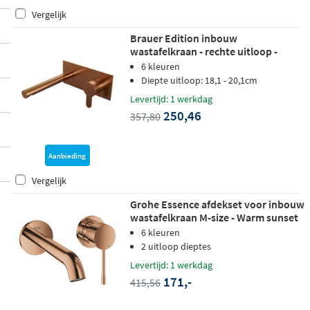
Vergelijk
Brauer Edition inbouw
wastafelkraan - rechte uitloop -
achterplaat - hendel 4 rechts -
6 kleuren
geborsteld koper PVD
Diepte uitloop: 18,1 - 20,1cm
Levertijd: 1 werkdag
250,46
357,80
Aanbieding
Vergelijk
Grohe Essence afdekset voor inbouw
wastafelkraan M-size - Warm sunset
6 kleuren
2 uitloop dieptes
Levertijd: 1 werkdag
171,-
415,56