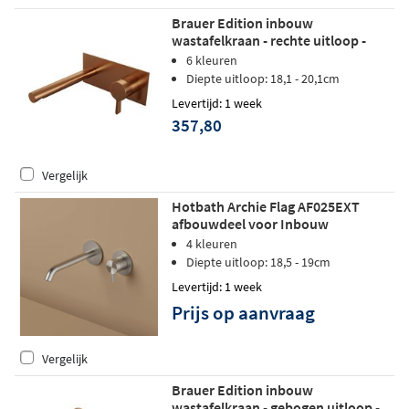
Brauer Edition inbouw
wastafelkraan - rechte uitloop -
achterplaat - hendel 2 rechts -
6 kleuren
geborsteld koper PVD
Diepte uitloop: 18,1 - 20,1cm
Levertijd: 1 week
357,80
Vergelijk
Hotbath Archie Flag AF025EXT
afbouwdeel voor Inbouw
wastafelkraan RVS 316 - Geborsteld
4 kleuren
Koper PVD
Diepte uitloop: 18,5 - 19cm
Levertijd: 1 week
Prijs op aanvraag
Vergelijk
Brauer Edition inbouw
wastafelkraan - gebogen uitloop -