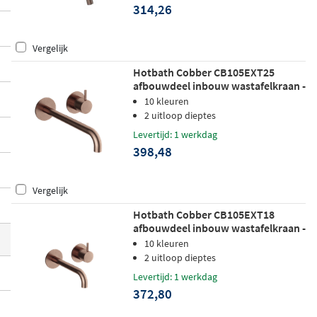
314,26
modellen met een gebogen of rechte uitlo
op, met rozetten of een achterplaat, en in
Vergelijk
uiteenlopende greepstijlen, zodat de kraa
n
naadloos aansluit op uw persoonlijke s
Hotbath Cobber CB105EXT25
afbouwdeel inbouw wastafelkraan -
maak en badkamerinrichting
.
25cm uitloop - geborsteld koper pvd
10 kleuren
2 uitloop dieptes
Levertijd: 1 werkdag
398,48
Vergelijk
Hotbath Cobber CB105EXT18
afbouwdeel inbouw wastafelkraan -
18cm uitloop - geborsteld koper pvd
10 kleuren
2 uitloop dieptes
Levertijd: 1 werkdag
372,80