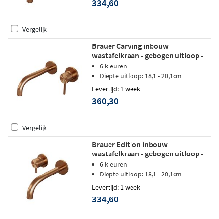
334,60
Vergelijk
Brauer Carving inbouw
wastafelkraan - gebogen uitloop -
rozetten - hendel 1 rechts -
6 kleuren
geborsteld koper PVD
Diepte uitloop: 18,1 - 20,1cm
Levertijd: 1 week
360,30
Vergelijk
Brauer Edition inbouw
wastafelkraan - gebogen uitloop -
rozetten - hendel 5 links - geborsteld
6 kleuren
koper PVD
Diepte uitloop: 18,1 - 20,1cm
Levertijd: 1 week
334,60