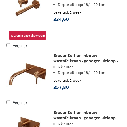
koper PVD
Diepte uitloop: 18,1 - 20,1cm
Levertijd: 1 week
334,60
Te zien in onze showroom
Vergelijk
Brauer Edition inbouw
wastafelkraan - gebogen uitloop -
achterplaat - hendel 1 rechts -
6 kleuren
geborsteld koper PVD
Diepte uitloop: 18,1 - 20,1cm
Levertijd: 1 week
357,80
Vergelijk
Brauer Edition inbouw
wastafelkraan - gebogen uitloop -
achterplaat - hendel 3 links -
6 kleuren