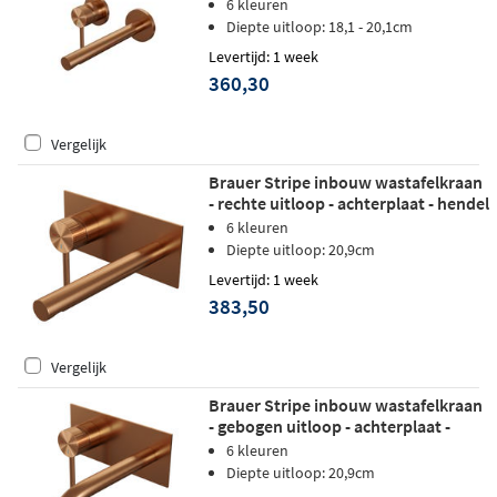
rozetten - hendel 1 links - geborsteld
6 kleuren
koper PVD
Diepte uitloop: 18,1 - 20,1cm
Levertijd: 1 week
360,30
Vergelijk
Brauer Stripe inbouw wastafelkraan
- rechte uitloop - achterplaat - hendel
1 links - geborsteld koper PVD
6 kleuren
Diepte uitloop: 20,9cm
Levertijd: 1 week
383,50
Vergelijk
Brauer Stripe inbouw wastafelkraan
- gebogen uitloop - achterplaat -
hendel 1 links - geborsteld koper PVD
6 kleuren
Diepte uitloop: 20,9cm