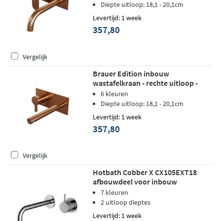
geborsteld koper PVD
Diepte uitloop: 18,1 - 20,1cm
Levertijd: 1 week
357,80
Vergelijk
Brauer Edition inbouw
wastafelkraan - rechte uitloop -
achterplaat - hendel 2 links -
6 kleuren
geborsteld koper PVD
Diepte uitloop: 18,1 - 20,1cm
Levertijd: 1 week
357,80
Vergelijk
Hotbath Cobber X CX105EXT18
afbouwdeel voor inbouw
wastafelkraan - uitloop 18cm -
7 kleuren
Geborsteld koper pvd
2 uitloop dieptes
Levertijd: 1 week