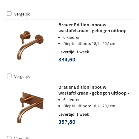
Vergelijk
Brauer Edition inbouw
wastafelkraan - gebogen uitloop -
rozetten - hendel 2 links - geborsteld
6 kleuren
koper PVD
Diepte uitloop: 18,1 - 20,1cm
Levertijd: 1 week
334,60
Vergelijk
Brauer Edition inbouw
wastafelkraan - gebogen uitloop -
achterplaat - hendel 2 links -
6 kleuren
geborsteld koper PVD
Diepte uitloop: 18,1 - 20,1cm
Levertijd: 1 week
357,80
Vergelijk