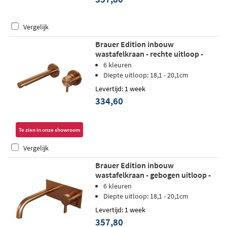
Vergelijk
Brauer Edition inbouw
wastafelkraan - rechte uitloop -
rozetten - hendel 5 rechts -
6 kleuren
geborsteld koper PVD
Diepte uitloop: 18,1 - 20,1cm
Levertijd: 1 week
334,60
Te zien in onze showroom
Vergelijk
Brauer Edition inbouw
wastafelkraan - gebogen uitloop -
achterplaat - hendel 2 rechts -
6 kleuren
geborsteld koper PVD
Diepte uitloop: 18,1 - 20,1cm
Levertijd: 1 week
357,80