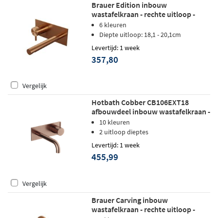
Brauer Edition inbouw
wastafelkraan - rechte uitloop -
achterplaat - hendel 5 links -
6 kleuren
geborsteld koper PVD
Diepte uitloop: 18,1 - 20,1cm
Levertijd: 1 week
357,80
Vergelijk
Hotbath Cobber CB106EXT18
afbouwdeel inbouw wastafelkraan -
18cm uitloop - geborsteld koper pvd
10 kleuren
2 uitloop dieptes
Levertijd: 1 week
455,99
Vergelijk
Brauer Carving inbouw
wastafelkraan - rechte uitloop -