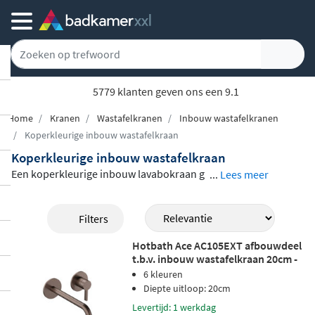
5779 klanten geven ons een 9.1
Home
Kranen
Wastafelkranen
Inbouw wastafelkranen
Koperkleurige inbouw wastafelkraan
Koperkleurige inbouw wastafelkraan
Een koperkleurige inbouw lavabokraan g
...
Lees meer
eeft uw badkamer onmiddellijk een warm
e en luxueuze uitstraling. In dit assortime
Filters
nt vindt u inbouwkranen van Brauer, Hotb
Hotbath Ace AC105EXT afbouwdeel
ath, Grohe, Regn en IVY, allemaal uitgevoe
t.b.v. inbouw wastafelkraan 20cm -
rd in een
geborsteld koper PVD-afwerkin
geborsteld koper pvd
6 kleuren
g
die bestand is tegen dagelijks gebruik e
Diepte uitloop: 20cm
n zijn kleur duurzaam behoudt. U kiest uit
Levertijd: 1 werkdag