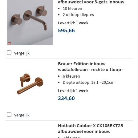
afbouwdeel voor 3-gats inbouw
wastafelkraan - 18cm uitloop -
10 kleuren
geborsteld koper PVD
2 uitloop dieptes
Levertijd: 1 week
595,66
Vergelijk
Brauer Edition inbouw
wastafelkraan - rechte uitloop -
rozetten - hendel 4 links - geborsteld
6 kleuren
koper PVD
Diepte uitloop: 18,1 - 20,1cm
Levertijd: 1 week
334,60
Vergelijk
Hotbath Cobber X CX105EXT25
afbouwdeel voor inbouw
wastafelkraan - uitloop 25cm -
7 kleuren