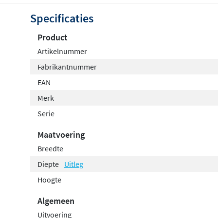
Geborsteld goud PVD – warm en elegant
Specificaties
Geborsteld brons PVD – klassiek en verfijnd
Product
Geborsteld gunmetal PVD – industrieel en robuust
Artikelnummer
De Clou Flat reserverolhouder wordt geleverd inclusief 
Fabrikantnummer
een eenvoudige en stevige montage. Ontdek de verschil
EAN
toiletruimte een strak en stijlvol accent!
Merk
Serie
Maatvoering
Breedte
Diepte
Uitleg
Hoogte
Algemeen
Uitvoering