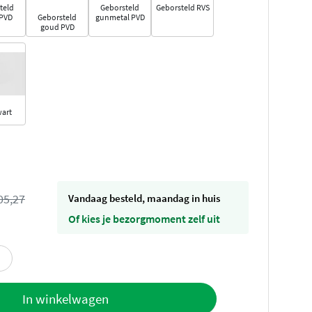
teld
Geborsteld
Geborsteld RVS
 PVD
Geborsteld
gunmetal PVD
goud PVD
wart
05,27
vandaag besteld, maandag in huis
Of kies je bezorgmoment zelf uit
offerte
In winkelwagen