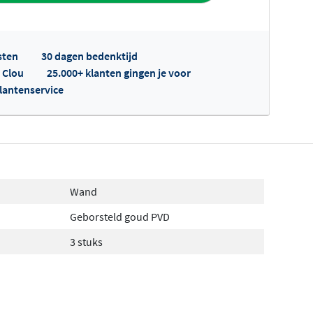
sten
30 dagen bedenktijd
p Clou
25.000+ klanten gingen je voor
klantenservice
fertes ophalen...
Wand
Geborsteld goud PVD
3 stuks