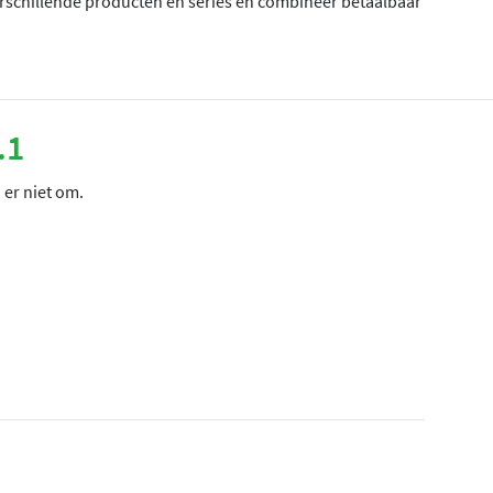
erschillende producten en series en combineer betaalbaar
.1
 er niet om.