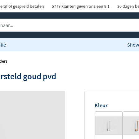
eraf of gespreid betalen
5777 klanten geven ons een 9.1
30 dagen be
tie
Show
ders
orsteld goud pvd
Kleur