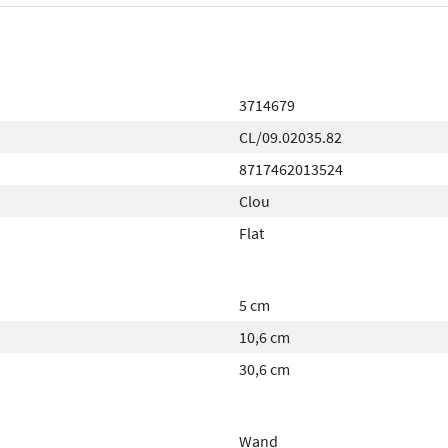
3714679
bevestigingsmateriaal voor
CL/09.02035.82
lende kleuren en geef uw
8717462013524
Clou
Flat
5 cm
10,6 cm
30,6 cm
Wand