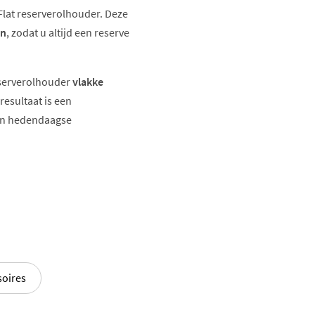
Flat reserverolhouder. Deze
en
, zodat u altijd een reserve
eserverolhouder
vlakke
 resultaat is een
 in hedendaagse
afwerkingen, zodat u hem
ok
oires