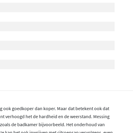
g ook goedkoper dan koper. Maar dat betekent ook dat
ant verhoogd het de hardheid en de weerstand. Messing
es zoals de badkamer bijvoorbeeld. Het onderhoud van
Je kan het ook inwrijven met citroensap vervolgens, even