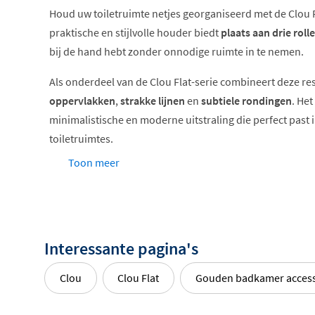
Houd uw toiletruimte netjes georganiseerd met de Clou 
praktische en stijlvolle houder biedt
plaats aan drie roll
bij de hand hebt zonder onnodige ruimte in te nemen.
Als onderdeel van de Clou Flat-serie combineert deze r
oppervlakken
,
strakke lijnen
en
subtiele rondingen
. Het
minimalistische en moderne uitstraling die perfect past
toiletruimtes.
Toon meer
Keuze uit zeven luxe afwerkingen
Deze reserverolhouder is beschikbaar in verschillende 
perfect kunt afstemmen op uw interieur:
Interessante pagina's
Chroom – tijdloos glanzend voor een klassieke lo
Geborsteld RVS – subtiel mat en luxueus
Clou
Clou Flat
Gouden badkamer access
Mat wit – fris en eigentijds
Mat zwart – stoer en stijlvol