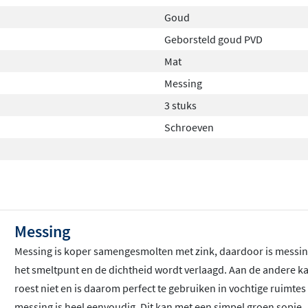
Goud
Geborsteld goud PVD
Mat
Messing
3 stuks
Schroeven
Messing
Messing is koper samengesmolten met zink, daardoor is messin
het smeltpunt en de dichtheid wordt verlaagd. Aan de andere k
roest niet en is daarom perfect te gebruiken in vochtige ruimt
messing is heel eenvoudig. Dit kan met een simpel groen sopje. 