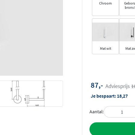
Chroom
Gebors
brons
Mat wit
Mat z
87,-
Adviesprijs
1
Je bespaart:
18,27
Aantal:
Toevoegen aan 