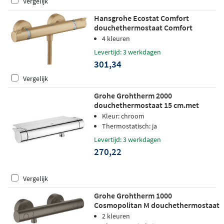
Vergelijk
Hansgrohe Ecostat Comfort
douchethermostaat Comfort
opbouw Brushed Bronze
4 kleuren
Levertijd: 3 werkdagen
301,34
Vergelijk
Grohe Grohtherm 2000
douchethermostaat 15 cm.met
koppelingen en tray chroom
Kleur: chroom
Thermostatisch: ja
Levertijd: 3 werkdagen
270,22
Vergelijk
Grohe Grohtherm 1000
Cosmopolitan M douchethermostaat
hard graphite geborsteld
2 kleuren