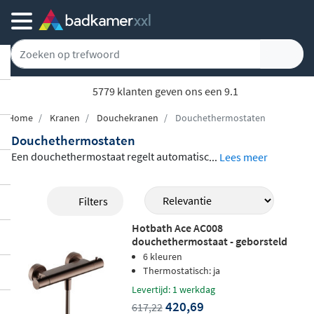
5779 klanten geven ons een 9.1
Home
Kranen
Douchekranen
Douchethermostaten
Douchethermostaten
Een douchethermostaat regelt automatisc
...
Lees meer
h de watertemperatuur, zodat je elke keer
meteen onder een aangename straal staat
Filters
zonder te hoeven bijstellen. Bij Badkamer
Hotbath Ace AC008
xxl vind je een
ruim assortiment douchet
douchethermostaat - geborsteld
hermostaten
van merken als IVY, Brauer,
koper pvd
6 kleuren
Hotbath en Wiesbaden. Het aanbod loopt
Thermostatisch: ja
uiteen van eenvoudige ééngreeps douche
Levertijd: 1 werkdag
420,69
617,22
mengkranen tot geavanceerde thermosta