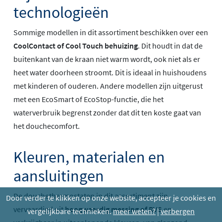
technologieën
Sommige modellen in dit assortiment beschikken over een
CoolContact of Cool Touch behuizing
. Dit houdt in dat de
buitenkant van de kraan niet warm wordt, ook niet als er
heet water doorheen stroomt. Dit is ideaal in huishoudens
met kinderen of ouderen. Andere modellen zijn uitgerust
met een EcoSmart of EcoStop-functie, die het
waterverbruik begrenst zonder dat dit ten koste gaat van
het douchecomfort.
Kleuren, materialen en
aansluitingen
De douchethermostaten in dit assortiment zijn
Door verder te klikken op onze website, accepteer je cookies en
vervaardigd uit
hoogwaardig messing of RVS
en
vergelijkbare technieken.
meer weten?
|
verbergen