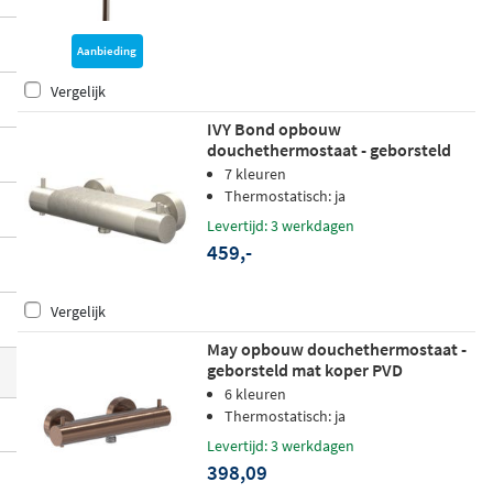
tische modellen met een ingebouwde tem
peratuurbegrenzing voor extra veiligheid.
Aanbieding
Veel modellen zijn voorzien van een
kera
Vergelijk
misch binnenwerk en waterbesparende f
IVY Bond opbouw
uncties
, en verkrijgbaar in diverse kleuren
douchethermostaat - geborsteld
en afwerkingen die passen bij elke badka
nickel PVD
7 kleuren
Thermostatisch: ja
merstijl.
Levertijd: 3 werkdagen
459,-
Vergelijk
May opbouw douchethermostaat -
geborsteld mat koper PVD
6 kleuren
Thermostatisch: ja
Levertijd: 3 werkdagen
398,09