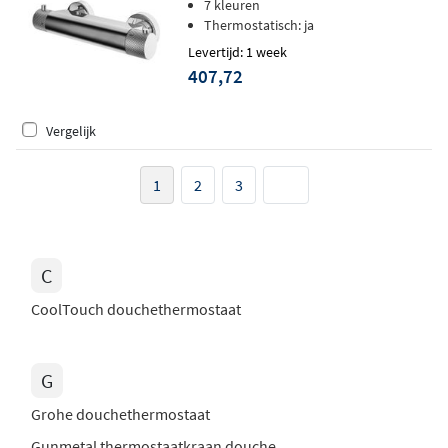
7 kleuren
Thermostatisch: ja
Levertijd: 1 week
407,72
Vergelijk
1
2
3
C
CoolTouch douchethermostaat
G
Grohe douchethermostaat
Gunmetal thermostaatkraan douche