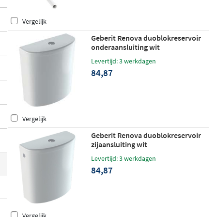
n verschillende maten en kleuren. Kies uit
Vergelijk
modellen met een
waterbesparende duos
poeling of spoelonderbreking
, uitvoering
Geberit Renova duoblokreservoir
onderaansluiting wit
en met anti-condensisolatie of een deksel
vergrendeling, en varianten die geschikt zi
Levertijd: 3 werkdagen
84,87
jn voor zowel renovatie als nieuwbouw. V
oor elk toilet is er een passend reservoir b
eschikbaar.
Vergelijk
Geberit Renova duoblokreservoir
zijaansluiting wit
Levertijd: 3 werkdagen
84,87
Vergelijk