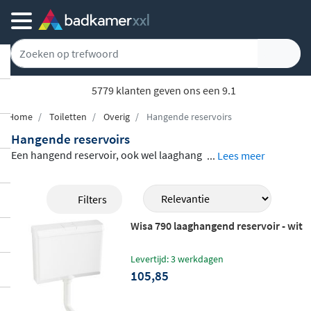
5779 klanten geven ons een 9.1
Home
Toiletten
Overig
Hangende reservoirs
Hangende reservoirs
Een hangend reservoir, ook wel laaghang
...
Lees meer
end of opbouwreservoir genoemd, wordt
zichtbaar aan de muur bevestigd en is via
Filters
een spoelbuis verbonden met de toiletpo
Wisa 790 laaghangend reservoir - wit
t. Dit type reservoir is
eenvoudig te monte
ren en te onderhouden
, en past goed bij k
Levertijd: 3 werkdagen
lassieke en traditionele toiletopstellingen.
105,85
In dit assortiment vind je hangende reserv
oirs van Wisa, Grohe, Geberit en Duravit, i