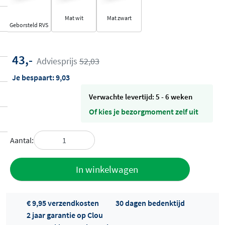
Mat wit
Mat zwart
Geborsteld RVS
43,-
Adviesprijs
52,03
Je bespaart:
9,03
Verwachte levertijd: 5 - 6 weken
Of kies je bezorgmoment zelf uit
Aantal:
Toevoegen
In winkelwagen
aan offerte
€ 9,95 verzendkosten
30 dagen bedenktijd
2 jaar garantie op Clou