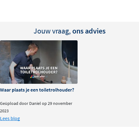
accessoires en kranen uit de Kaldur-serie voor een
harmonieus geheel. Ontdek de verschillende kleuren en
geef uw toilet een verfijnde upgrade!
Jouw vraag,
ons advies
Waar plaats je een toiletrolhouder?
Geüpload door Daniel op 29 november
2023
Lees blog