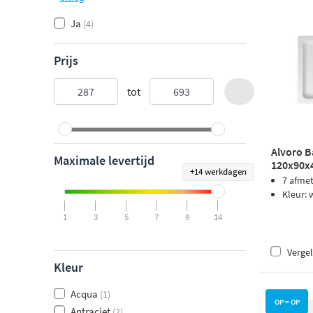
Ja
(4)
Prijs
tot
Alvoro B
Maximale levertijd
120x90x4
+14 werkdagen
7 afme
Kleur: 
1
3
5
7
9
14
Vergel
Kleur
Acqua
(1)
OP = OP
Antraciet
(2)