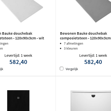
 Bauke douchebak
Bewonen Bauke douchebak
tsteen - 120x90x3cm - wit
composietsteen - 120x90x3cm -
tingen
7 afmetingen
en
3 kleuren
Levertijd: 1 week
Levertijd: 1 week
582,40
582,40
ijk
Vergelijk