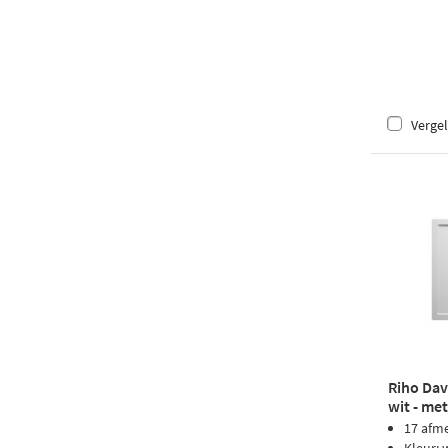
Vergel
Riho Dav
wit - me
17 afm
Kleur: 