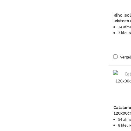
Riho Iso
leisteen
14 afm
3 kleur
Vergel
Catalano
120x90cm
54 afm
8 kleur