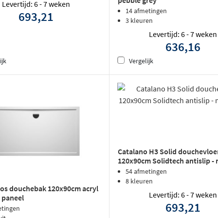
Levertijd: 6 - 7 weken
14 afmetingen
693,21
3 kleuren
Levertijd: 6 - 7 weken
636,16
ijk
Vergelijk
Catalano H3 Solid douchevloe
120x90cm Solidtech antislip -
zwart
54 afmetingen
8 kleuren
os douchebak 120x90cm acryl
Levertijd: 6 - 7 weken
t paneel
693,21
etingen
wit