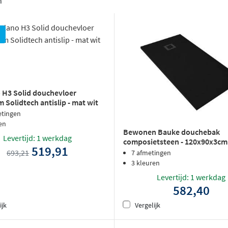
n
 H3 Solid douchevloer
 Solidtech antislip - mat wit
etingen
en
Bewonen Bauke douchebak
Levertijd: 1 werkdag
composietsteen - 120x90x3cm 
519,91
693,21
7 afmetingen
3 kleuren
Levertijd: 1 werkdag
582,40
ijk
Vergelijk