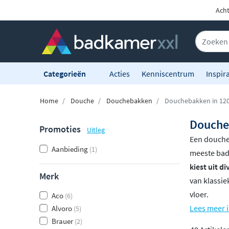
Acht
Categorieën
Acties
Kenniscentrum
Inspira
Home
Douche
Douchebakken
Douchebakken in 12
Douche
Promoties
Uitleg
Een douche
Aanbieding
(1)
meeste badk
kiest uit d
Merk
van klassie
vloer.
Aco
(6)
Lees meer 
Alvoro
(5)
Brauer
(2)