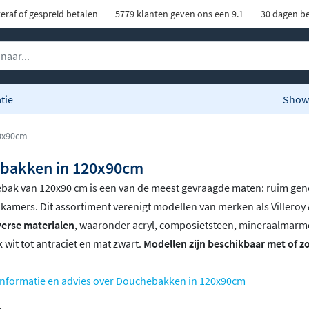
eraf of gespreid betalen
5779 klanten geven ons een 9.1
30 dagen be
tie
Show
0x90cm
bakken in 120x90cm
bak van 120x90 cm is een van de meest gevraagde maten: ruim gen
amers. Dit assortiment verenigt modellen van merken als Villeroy &
iverse materialen
, waaronder acryl, composietsteen, mineraalmarme
k wit tot antraciet en mat zwart.
Modellen zijn beschikbaar met of zo
informatie en advies over Douchebakken in 120x90cm