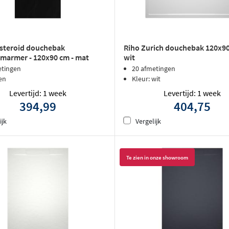
steroid douchebak
Riho Zurich douchebak 120x90
marmer - 120x90 cm - mat
wit
etingen
20 afmetingen
en
Kleur: wit
Levertijd: 1 week
Levertijd: 1 week
394,99
404,75
ijk
Vergelijk
Te zien in onze showroom