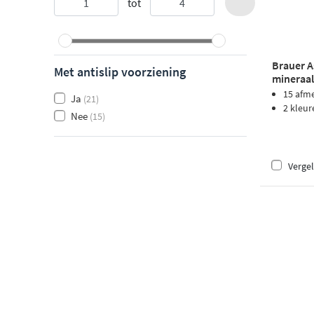
tot
Brauer A
Met antislip voorziening
mineraal
zwart
15 afm
Ja
(21)
2 kleur
Nee
(15)
Vergel