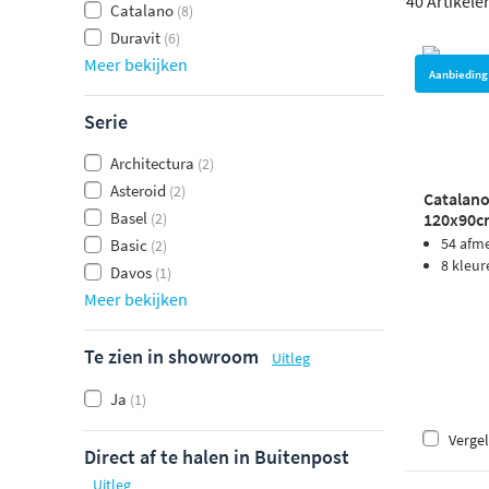
40 Artikele
Catalano
(8)
Duravit
(6)
Meer bekijken
Aanbieding
Serie
Architectura
(2)
Asteroid
(2)
Catalano
Basel
120x90cm
(2)
54 afm
Basic
(2)
8 kleur
Davos
(1)
Meer bekijken
Te zien in showroom
Uitleg
Ja
(1)
Vergel
Direct af te halen in Buitenpost
Uitleg