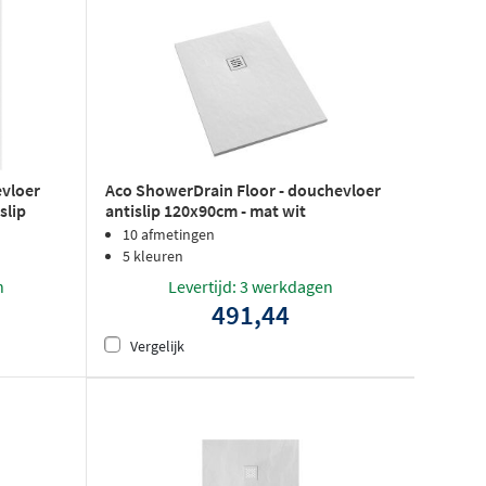
evloer
Aco ShowerDrain Floor - douchevloer
slip
antislip 120x90cm - mat wit
10 afmetingen
5 kleuren
n
Levertijd: 3 werkdagen
491,44
Vergelijk