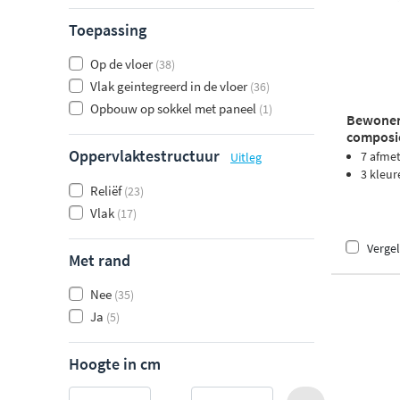
Toepassing
Op de vloer
(38)
Vlak geintegreerd in de vloer
(36)
Opbouw op sokkel met paneel
(1)
Bewonen
composie
Oppervlaktestructuur
7 afme
Uitleg
3 kleur
Reliëf
(23)
Vlak
(17)
Vergel
Met rand
Nee
(35)
Ja
(5)
Hoogte in cm