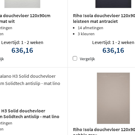
la douchevloer 120x90cm
Riho Isola douchevloer 120x9
 mat wit
leisteen mat antraciet
etingen
14 afmetingen
en
3 kleuren
Levertijd: 1 - 2 weken
Levertijd: 1 - 2 weken
636,16
636,16
ijk
Vergelijk
 H3 Solid douchevloer
 Solidtech antislip - mat lino
etingen
Riho Isola douchevloer 120x9
en
pebble grey