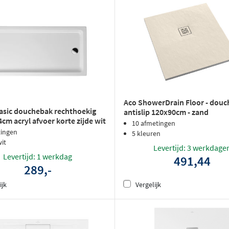
Aco ShowerDrain Floor - douc
asic douchebak rechthoekig
antislip 120x90cm - zand
cm acryl afvoer korte zijde wit
10 afmetingen
tingen
5 kleuren
wit
Levertijd: 3 werkdage
Levertijd: 1 werkdag
491,44
289,-
ijk
Vergelijk