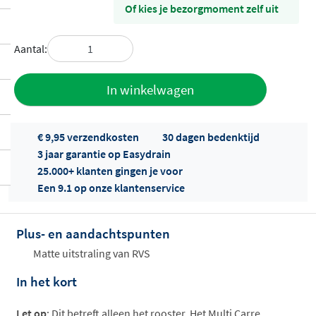
Of kies je bezorgmoment zelf uit
Aantal:
Toevoegen
In winkelwagen
aan offerte
€ 9,95 verzendkosten
30 dagen bedenktijd
3 jaar garantie op Easydrain
25.000+ klanten gingen je voor
Een 9.1 op onze klantenservice
Plus- en aandachtspunten
Offertes
ophalen...
Matte uitstraling van RVS
In het kort
Let op
: Dit betreft alleen het rooster. Het Multi Carre