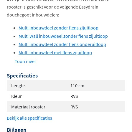
rooster is geschikt voor de volgende Easydrain
douchegoot inbouwdelen:
Multi inbouwdeel zonder flens zijuitloop
Multi Wall inbouwdeel zonder flens zijuitloop
Multi inbouwdeel zonder flens onderuitloop
Multi inbouwdeel met flens zijuitloop
Multi inbouwdeel zijuitloop op uiteinde
Toon meer
Specificaties
Lengte
110 cm
Kleur
RVS
Materiaal rooster
RVS
Bekijk alle specificaties
Bijlagen