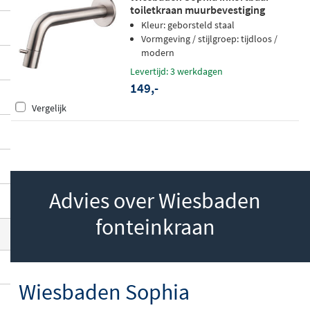
toiletkraan muurbevestiging
d uit
solide messing
en geleverd inclusief
geborsteld staal
Kleur: geborsteld staal
rozet voor een nette wandmontage. Gesc
Vormgeving / stijlgroep: tijdloos /
hikt voor koud water en aan te sluiten via
modern
een standaard 1/2 inch aansluiting.
Levertijd: 3 werkdagen
149,-
Vergelijk
Advies over Wiesbaden
fonteinkraan
Wiesbaden Sophia