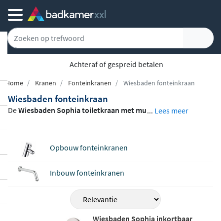
Achteraf of gespreid betalen
Home
Kranen
Fonteinkranen
Wiesbaden fonteinkraan
Wiesbaden fonteinkraan
De
Wiesbaden Sophia toiletkraan met mu
...
Lees meer
urbevestiging
is een strakke, compacte fo
nteinkraan die elke toiletruimte een verzo
Opbouw fonteinkranen
rgde uitstraling geeft. De
inkortbare uitlo
op
, aanpasbaar van 205 mm tot 129 mm, l
Inbouw fonteinkranen
aat u de kraan perfect afstemmen op de b
eschikbare ruimte. Afgewerkt in geborstel
d staal past deze kraan moeiteloos in een
modern of eigentijds interieur. Vervaardig
Wiesbaden Sophia inkortbaar