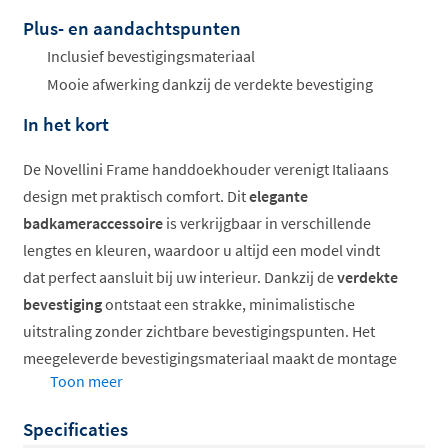
Plus- en aandachtspunten
Offertes
Inclusief bevestigingsmateriaal
ophalen...
Mooie afwerking dankzij de verdekte bevestiging
In het kort
De Novellini Frame handdoekhouder verenigt Italiaans
design met praktisch comfort. Dit
elegante
badkameraccessoire
is verkrijgbaar in verschillende
lengtes en kleuren, waardoor u altijd een model vindt
dat perfect aansluit bij uw interieur. Dankzij de
verdekte
bevestiging
ontstaat een strakke, minimalistische
uitstraling zonder zichtbare bevestigingspunten. Het
meegeleverde bevestigingsmateriaal maakt de montage
Toon meer
eenvoudig en snel.
Specificaties
Beschikbaar in 30, 45 en 60 cm