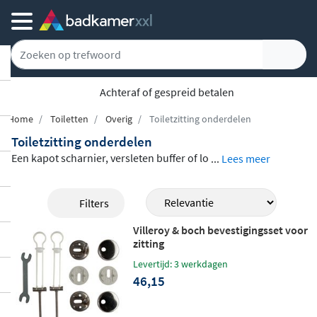
Achteraf of gespreid betalen
Home
Toiletten
Overig
Toiletzitting onderdelen
Toiletzitting onderdelen
Een kapot scharnier, versleten buffer of lo
...
Lees meer
sgeraakt bevestigingsdeel hoeft niet te be
tekenen dat je meteen een nieuwe toiletzi
Filters
tting nodig hebt. Met de juiste
vervanging
Villeroy & boch bevestigingsset voor
sonderdelen voor je toiletzitting
maak je
zitting
hem snel en eenvoudig weer als nieuw. In
Levertijd: 3 werkdagen
dit assortiment vind je scharnieren, buffer
46,15
s en bevestigingssets van Pressalit, Sphin
x en Villeroy & Boch,
passend bij diverse zi