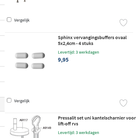
ttingmodellen en merken
. Of je nu een sc
harnierset in roestvrij staal zoekt, vervang
Vergelijk
ende buffers in de juiste maat of een beve
stigingsset voor een specifiek model, hier
Sphinx vervangingsbuffers ovaal
vind je het onderdeel dat je nodig hebt o
5x2,4cm - 4 stuks
m je zitting weer stevig en stabiel te bevest
Levertijd: 3 werkdagen
igen.
9,95
Vergelijk
Pressalit set uni kantelscharnier voor
lift-off rvs
Levertijd: 3 werkdagen